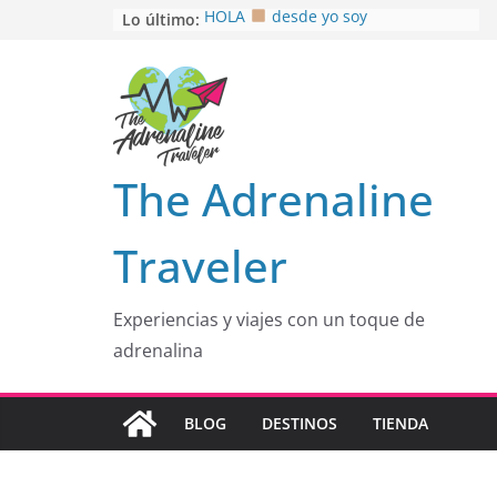
Saltar
Lo último:
HOLA
desde yo soy
Aprovechando que Wen tenía que
al
venia
contenido
EL SENDERO DEL CACAO: Excelente
opción
HOSPEDAJE AL NATURALSHH !!
.
En
OTRA PERSPECTIVA de RÍO EL
The Adrenaline
MULITO!
Traveler
Experiencias y viajes con un toque de
adrenalina
BLOG
DESTINOS
TIENDA