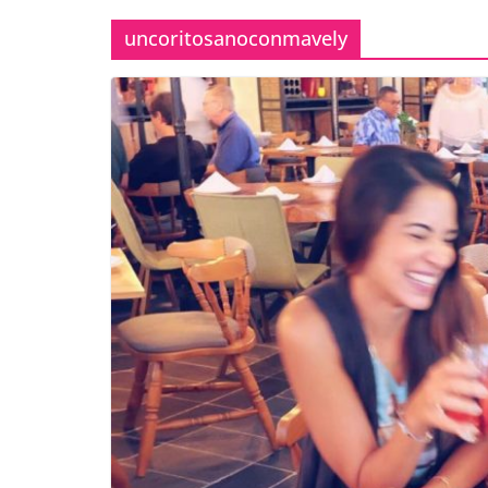
uncoritosanoconmavely