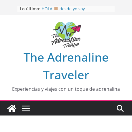
Saltar
Lo último:
HOLA
desde yo soy
al
Aprovechando que Wen tenía que
contenido
venia
EL SENDERO DEL CACAO: Excelente
opción
HOSPEDAJE AL NATURALSHH !!
.
En
OTRA PERSPECTIVA de RÍO EL
The Adrenaline
MULITO!
Traveler
Experiencias y viajes con un toque de adrenalina