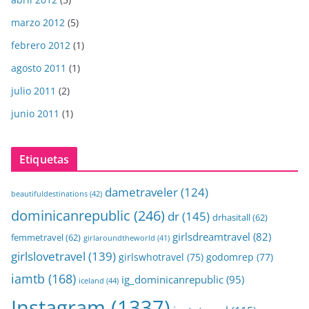
marzo 2012
(5)
febrero 2012
(1)
agosto 2011
(1)
julio 2011
(2)
junio 2011
(1)
Etiquetas
dametraveler
(124)
beautifuldestinations
(42)
dominicanrepublic
(246)
dr
(145)
drhasitall
(62)
girlsdreamtravel
(82)
femmetravel
(62)
girlaroundtheworld
(41)
girlslovetravel
(139)
girlswhotravel
(75)
godomrep
(77)
iamtb
(168)
ig_dominicanrepublic
(95)
iceland
(44)
Instagram
(1337)