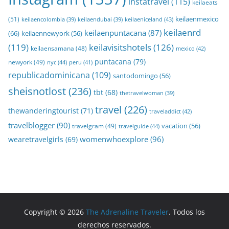
instatravel
(115)
keilaeats
keilaenmexico
(51)
keilaeniceland
(43)
keilaencolombia
(39)
keilaendubai
(39)
keilaenrd
keilaenpuntacana
(87)
(66)
keilaennewyork
(56)
(119)
keilavisitshotels
(126)
keilaensamana
(48)
mexico
(42)
puntacana
(79)
newyork
(49)
nyc
(44)
peru
(41)
republicadominicana
(109)
santodomingo
(56)
sheisnotlost
(236)
tbt
(68)
thetravelwoman
(39)
travel
(226)
thewanderingtourist
(71)
traveladdict
(42)
travelblogger
(90)
travelgram
(49)
vacation
(56)
travelguide
(44)
womenwhoexplore
(96)
wearetravelgirls
(69)
Copyright © 2026
The Adrenaline Traveler
. Todos los
derechos reservados.