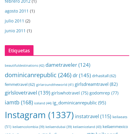
febrero 2012
(1)
agosto 2011
(1)
julio 2011
(2)
junio 2011
(1)
Etiquetas
dametraveler
(124)
beautifuldestinations
(42)
dominicanrepublic
(246)
dr
(145)
drhasitall
(62)
girlsdreamtravel
(82)
femmetravel
(62)
girlaroundtheworld
(41)
girlslovetravel
(139)
girlswhotravel
(75)
godomrep
(77)
iamtb
(168)
ig_dominicanrepublic
(95)
iceland
(44)
Instagram
(1337)
instatravel
(115)
keilaeats
keilaenmexico
(51)
keilaeniceland
(43)
keilaencolombia
(39)
keilaendubai
(39)