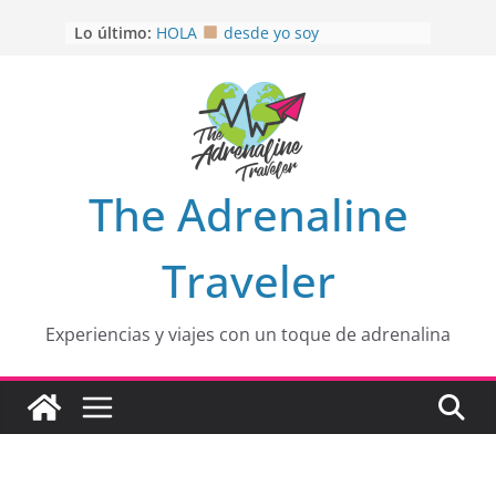
Saltar
Lo último:
HOLA
desde yo soy
al
Aprovechando que Wen tenía que
contenido
venia
EL SENDERO DEL CACAO: Excelente
opción
HOSPEDAJE AL NATURALSHH !!
.
En
OTRA PERSPECTIVA de RÍO EL
The Adrenaline
MULITO!
Traveler
Experiencias y viajes con un toque de adrenalina