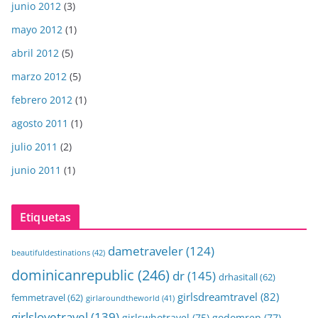
junio 2012
(3)
mayo 2012
(1)
abril 2012
(5)
marzo 2012
(5)
febrero 2012
(1)
agosto 2011
(1)
julio 2011
(2)
junio 2011
(1)
Etiquetas
dametraveler
(124)
beautifuldestinations
(42)
dominicanrepublic
(246)
dr
(145)
drhasitall
(62)
girlsdreamtravel
(82)
femmetravel
(62)
girlaroundtheworld
(41)
girlslovetravel
(139)
girlswhotravel
(75)
godomrep
(77)