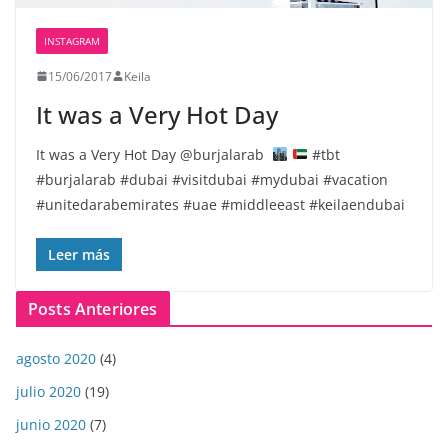
INSTAGRAM
15/06/2017
Keila
It was a Very Hot Day
It was a Very Hot Day @burjalarab
#tbt
#burjalarab #dubai #visitdubai #mydubai #vacation
#unitedarabemirates #uae #middleeast #keilaendubai
Leer más
Posts Anteriores
agosto 2020
(4)
julio 2020
(19)
junio 2020
(7)