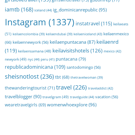
iamtb
(168)
ig_dominicanrepublic
(95)
iceland
(44)
Instagram
(1337)
instatravel
(115)
keilaeats
keilaenmexico
(51)
keilaeniceland
(43)
keilaencolombia
(39)
keilaendubai
(39)
keilaenrd
keilaenpuntacana
(87)
(66)
keilaennewyork
(56)
(119)
keilavisitshotels
(126)
keilaensamana
(48)
mexico
(42)
puntacana
(79)
newyork
(49)
nyc
(44)
peru
(41)
republicadominicana
(109)
santodomingo
(56)
sheisnotlost
(236)
tbt
(68)
thetravelwoman
(39)
travel
(226)
thewanderingtourist
(71)
traveladdict
(42)
travelblogger
(90)
travelgram
(49)
vacation
(56)
travelguide
(44)
womenwhoexplore
(96)
wearetravelgirls
(69)