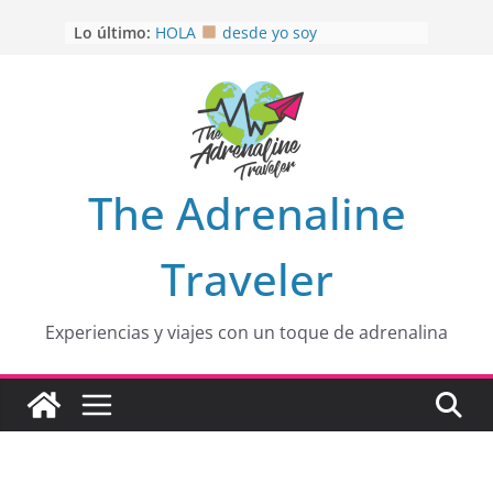
Saltar
Lo último:
HOLA
desde yo soy
al
Aprovechando que Wen tenía que
contenido
venia
EL SENDERO DEL CACAO: Excelente
opción
HOSPEDAJE AL NATURALSHH !!
.
En
OTRA PERSPECTIVA de RÍO EL
The Adrenaline
MULITO!
Traveler
Experiencias y viajes con un toque de adrenalina