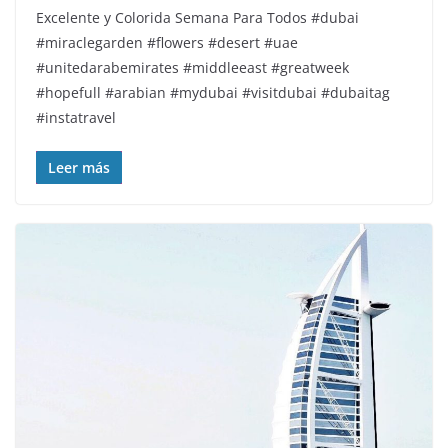
Excelente y Colorida Semana Para Todos️ #dubai
#miraclegarden #flowers #desert #uae
#unitedarabemirates #middleeast #greatweek
#hopefull #arabian #mydubai #visitdubai #dubaitag
#instatravel
Leer más