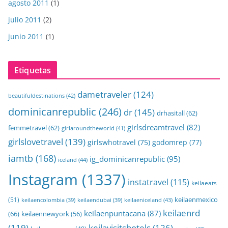
agosto 2011
(1)
julio 2011
(2)
junio 2011
(1)
Etiquetas
dametraveler
(124)
beautifuldestinations
(42)
dominicanrepublic
(246)
dr
(145)
drhasitall
(62)
girlsdreamtravel
(82)
femmetravel
(62)
girlaroundtheworld
(41)
girlslovetravel
(139)
girlswhotravel
(75)
godomrep
(77)
iamtb
(168)
ig_dominicanrepublic
(95)
iceland
(44)
Instagram
(1337)
instatravel
(115)
keilaeats
keilaenmexico
(51)
keilaeniceland
(43)
keilaencolombia
(39)
keilaendubai
(39)
keilaenrd
keilaenpuntacana
(87)
(66)
keilaennewyork
(56)
(119)
keilavisitshotels
(126)