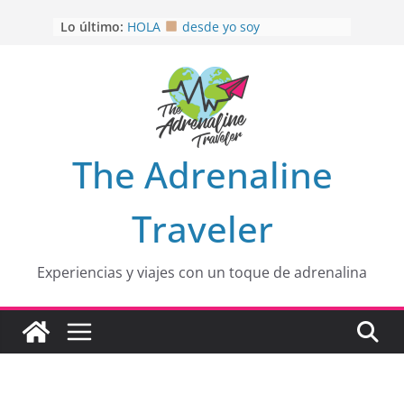
Saltar
Lo último:
HOLA
desde yo soy
al
Aprovechando que Wen tenía que
contenido
venia
EL SENDERO DEL CACAO: Excelente
opción
HOSPEDAJE AL NATURALSHH !!
.
En
OTRA PERSPECTIVA de RÍO EL
The Adrenaline
MULITO!
Traveler
Experiencias y viajes con un toque de adrenalina