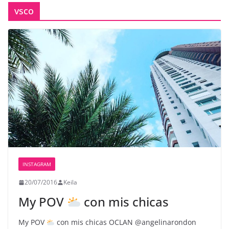
vsco
INSTAGRAM
20/07/2016
Keila
My POV
con mis chicas
My POV
con mis chicas OCLAN @angelinarondon