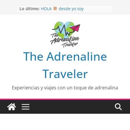
Saltar
Lo último:
HOLA
desde yo soy
al
Aprovechando que Wen tenía que
contenido
venia
EL SENDERO DEL CACAO: Excelente
opción
HOSPEDAJE AL NATURALSHH !!
.
En
OTRA PERSPECTIVA de RÍO EL
The Adrenaline
MULITO!
Traveler
Experiencias y viajes con un toque de adrenalina