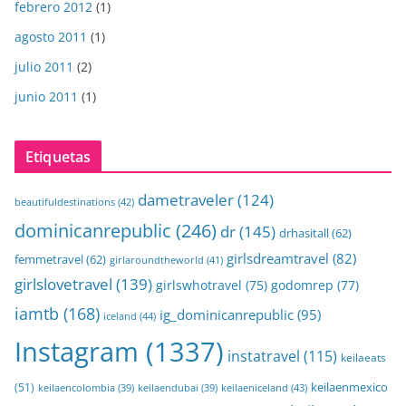
febrero 2012
(1)
agosto 2011
(1)
julio 2011
(2)
junio 2011
(1)
Etiquetas
dametraveler
(124)
beautifuldestinations
(42)
dominicanrepublic
(246)
dr
(145)
drhasitall
(62)
girlsdreamtravel
(82)
femmetravel
(62)
girlaroundtheworld
(41)
girlslovetravel
(139)
girlswhotravel
(75)
godomrep
(77)
iamtb
(168)
ig_dominicanrepublic
(95)
iceland
(44)
Instagram
(1337)
instatravel
(115)
keilaeats
keilaenmexico
(51)
keilaeniceland
(43)
keilaencolombia
(39)
keilaendubai
(39)