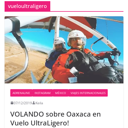
vueloultraligero
ADRENALINE
INSTAGRAM
MÉXICO
VIAJES INTERNACIONALES
07/12/2019
Keila
VOLANDO sobre Oaxaca en
Vuelo UltraLigero!