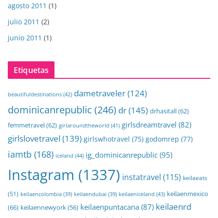
agosto 2011
(1)
julio 2011
(2)
junio 2011
(1)
Etiquetas
dametraveler
(124)
beautifuldestinations
(42)
dominicanrepublic
(246)
dr
(145)
drhasitall
(62)
girlsdreamtravel
(82)
femmetravel
(62)
girlaroundtheworld
(41)
girlslovetravel
(139)
girlswhotravel
(75)
godomrep
(77)
iamtb
(168)
ig_dominicanrepublic
(95)
iceland
(44)
Instagram
(1337)
instatravel
(115)
keilaeats
keilaenmexico
(51)
keilaeniceland
(43)
keilaencolombia
(39)
keilaendubai
(39)
keilaenrd
keilaenpuntacana
(87)
(66)
keilaennewyork
(56)