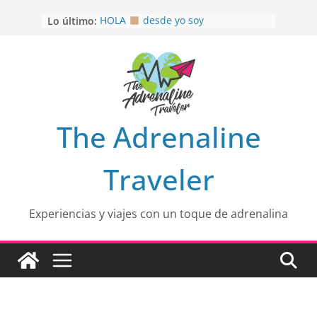
Saltar
Lo último:
HOLA
desde yo soy
al
Aprovechando que Wen tenía que
contenido
venia
EL SENDERO DEL CACAO: Excelente
opción
HOSPEDAJE AL NATURALSHH !!
.
En
OTRA PERSPECTIVA de RÍO EL
The Adrenaline
MULITO!
Traveler
Experiencias y viajes con un toque de adrenalina