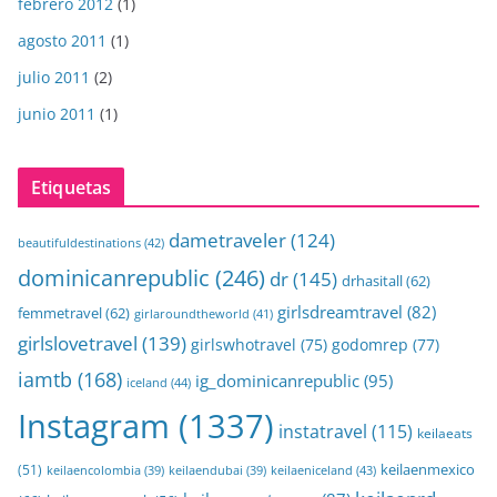
febrero 2012
(1)
agosto 2011
(1)
julio 2011
(2)
junio 2011
(1)
Etiquetas
dametraveler
(124)
beautifuldestinations
(42)
dominicanrepublic
(246)
dr
(145)
drhasitall
(62)
girlsdreamtravel
(82)
femmetravel
(62)
girlaroundtheworld
(41)
girlslovetravel
(139)
girlswhotravel
(75)
godomrep
(77)
iamtb
(168)
ig_dominicanrepublic
(95)
iceland
(44)
Instagram
(1337)
instatravel
(115)
keilaeats
keilaenmexico
(51)
keilaeniceland
(43)
keilaencolombia
(39)
keilaendubai
(39)