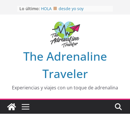
Saltar
Lo último:
HOLA
desde yo soy
al
Aprovechando que Wen tenía que
contenido
venia
EL SENDERO DEL CACAO: Excelente
opción
HOSPEDAJE AL NATURALSHH !!
.
En
OTRA PERSPECTIVA de RÍO EL
The Adrenaline
MULITO!
Traveler
Experiencias y viajes con un toque de adrenalina