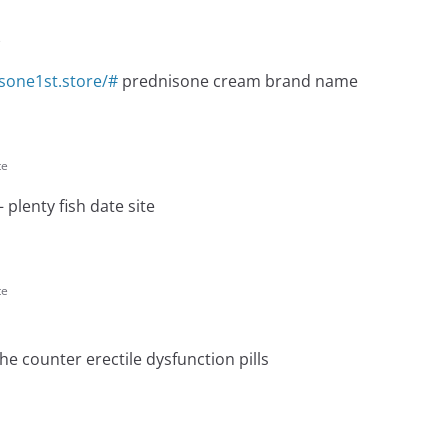
e
isone1st.store/#
prednisone cream brand name
te
 plenty fish date site
te
he counter erectile dysfunction pills