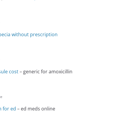
e
ecia without prescription
e
ule cost
– generic for amoxicillin
te
 for ed
– ed meds online