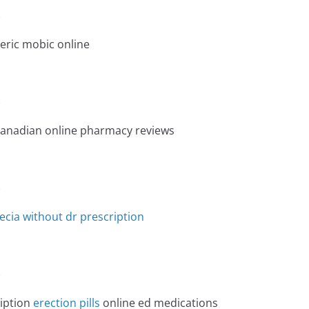
e
eric mobic online
e
anadian online pharmacy reviews
e
ecia without dr prescription
e
ription
erection pills
online ed medications