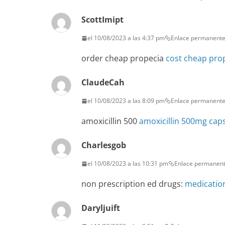
ScottImipt
el 10/08/2023 a las 4:37 pm
Enlace permanent
order cheap propecia
cost cheap prop
ClaudeCah
el 10/08/2023 a las 8:09 pm
Enlace permanent
amoxicillin 500
amoxicillin 500mg caps
Charlesgob
el 10/08/2023 a las 10:31 pm
Enlace permanen
non prescription ed drugs:
medication
Daryljuift