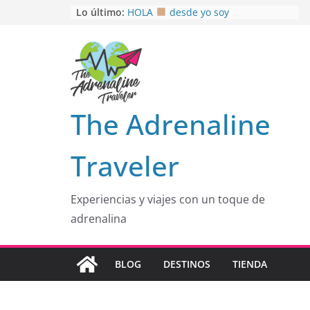
Saltar
Lo último:
HOLA
desde yo soy
Aprovechando que Wen tenía que
al
venia
contenido
EL SENDERO DEL CACAO: Excelente
opción
HOSPEDAJE AL NATURALSHH !!
.
En
OTRA PERSPECTIVA de RÍO EL
The Adrenaline
MULITO!
Traveler
Experiencias y viajes con un toque de
adrenalina
BLOG
DESTINOS
TIENDA