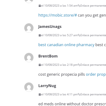
el 10/08/2023 a las 1:54 am
Enlace permanent
https://mobic.store/#
can you get gen
JamesUnags
el 10/08/2023 a las 5:27 am
Enlace permanent
best canadian online pharmacy
best c
BrentBom
el 10/08/2023 a las 2:18 pm
Enlace permanent
cost generic propecia pills
order prop
LarryNug
el 10/08/2023 a las 4:11 pm
Enlace permanent
ed meds online without doctor presc