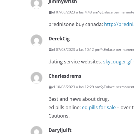
Jimmywrish
el 07/08/2023 a las 4:48 am
Enlace permanent
prednisone buy canada:
http://predn
DerekCig
el 07/08/2023 a las 10:12 pm
Enlace permanen
dating service websites:
skycouger gf
–
Charlesdrems
el 10/08/2023 a las 12:29 am
Enlace permanen
Best and news about drug.
ed pills online:
ed pills for sale
– over t
Cautions.
Daryljuift