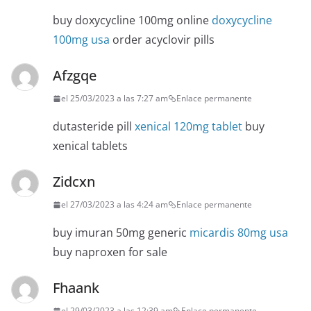
buy doxycycline 100mg online
doxycycline
100mg usa
order acyclovir pills
Afzgqe
el 25/03/2023 a las 7:27 am
Enlace permanente
dutasteride pill
xenical 120mg tablet
buy
xenical tablets
Zidcxn
el 27/03/2023 a las 4:24 am
Enlace permanente
buy imuran 50mg generic
micardis 80mg usa
buy naproxen for sale
Fhaank
el 29/03/2023 a las 12:39 am
Enlace permanente