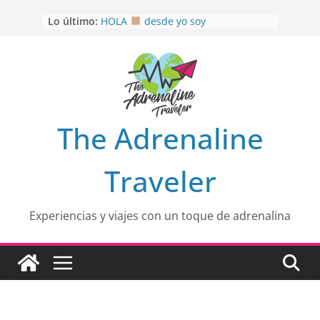
Saltar
Lo último:
HOLA
desde yo soy
al
Aprovechando que Wen tenía que
contenido
venia
EL SENDERO DEL CACAO: Excelente
opción
HOSPEDAJE AL NATURALSHH !!
.
En
OTRA PERSPECTIVA de RÍO EL
The Adrenaline
MULITO!
Traveler
Experiencias y viajes con un toque de adrenalina