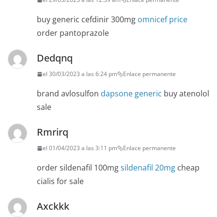
buy generic cefdinir 300mg
omnicef price
order pantoprazole
Dedqnq
el 30/03/2023 a las 6:24 pm
Enlace permanente
brand avlosulfon
dapsone generic
buy atenolol
sale
Rmrirq
el 01/04/2023 a las 3:11 pm
Enlace permanente
order sildenafil 100mg
sildenafil 20mg
cheap
cialis for sale
Axckkk