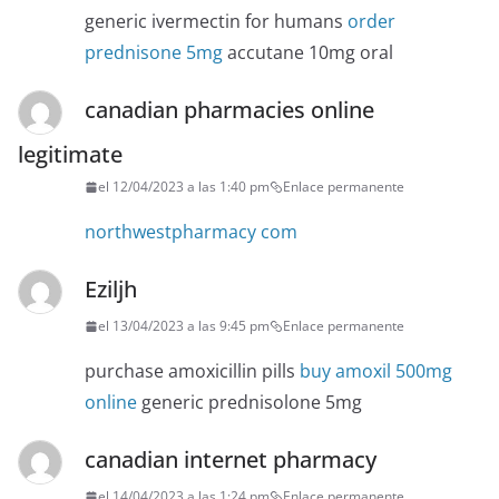
generic ivermectin for humans
order
prednisone 5mg
accutane 10mg oral
canadian pharmacies online
legitimate
el 12/04/2023 a las 1:40 pm
Enlace permanente
northwestpharmacy com
Eziljh
el 13/04/2023 a las 9:45 pm
Enlace permanente
purchase amoxicillin pills
buy amoxil 500mg
online
generic prednisolone 5mg
canadian internet pharmacy
el 14/04/2023 a las 1:24 pm
Enlace permanente