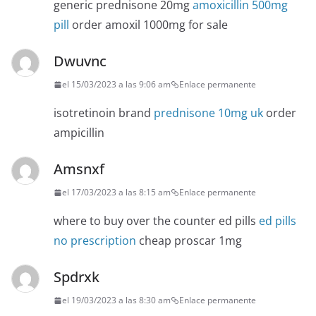
generic prednisone 20mg
amoxicillin 500mg
pill
order amoxil 1000mg for sale
Dwuvnc
el 15/03/2023 a las 9:06 am
Enlace permanente
isotretinoin brand
prednisone 10mg uk
order
ampicillin
Amsnxf
el 17/03/2023 a las 8:15 am
Enlace permanente
where to buy over the counter ed pills
ed pills
no prescription
cheap proscar 1mg
Spdrxk
el 19/03/2023 a las 8:30 am
Enlace permanente