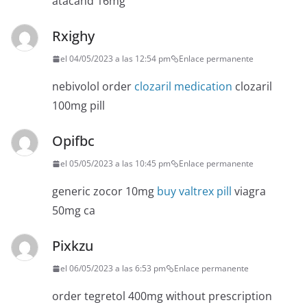
atacand 16mg
Rxighy
el 04/05/2023 a las 12:54 pm
Enlace permanente
nebivolol order
clozaril medication
clozaril
100mg pill
Opifbc
el 05/05/2023 a las 10:45 pm
Enlace permanente
generic zocor 10mg
buy valtrex pill
viagra
50mg ca
Pixkzu
el 06/05/2023 a las 6:53 pm
Enlace permanente
order tegretol 400mg without prescription