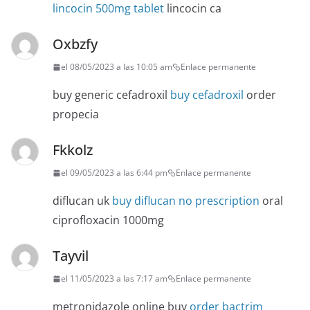
lincocin 500mg tablet
lincocin ca
Oxbzfy
el 08/05/2023 a las 10:05 am
Enlace permanente
buy generic cefadroxil
buy cefadroxil
order
propecia
Fkkolz
el 09/05/2023 a las 6:44 pm
Enlace permanente
diflucan uk
buy diflucan no prescription
oral
ciprofloxacin 1000mg
Tayvil
el 11/05/2023 a las 7:17 am
Enlace permanente
metronidazole online buy
order bactrim