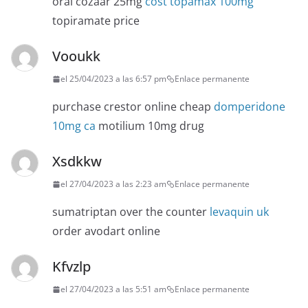
oral cozaar 25mg
cost topamax 100mg
topiramate price
Vooukk
el 25/04/2023 a las 6:57 pm
Enlace permanente
purchase crestor online cheap
domperidone
10mg ca
motilium 10mg drug
Xsdkkw
el 27/04/2023 a las 2:23 am
Enlace permanente
sumatriptan over the counter
levaquin uk
order avodart online
Kfvzlp
el 27/04/2023 a las 5:51 am
Enlace permanente