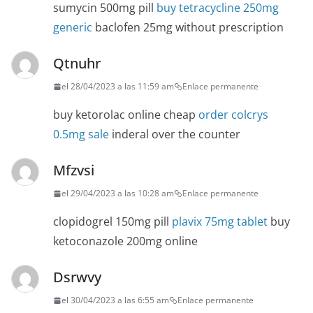
sumycin 500mg pill
buy tetracycline 250mg
generic
baclofen 25mg without prescription
Qtnuhr
el 28/04/2023 a las 11:59 am
Enlace permanente
buy ketorolac online cheap
order colcrys
0.5mg sale
inderal over the counter
Mfzvsi
el 29/04/2023 a las 10:28 am
Enlace permanente
clopidogrel 150mg pill
plavix 75mg tablet
buy
ketoconazole 200mg online
Dsrwvy
el 30/04/2023 a las 6:55 am
Enlace permanente