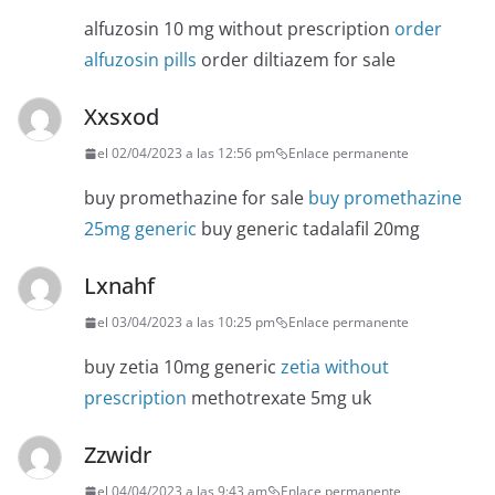
alfuzosin 10 mg without prescription
order
alfuzosin pills
order diltiazem for sale
Xxsxod
el 02/04/2023 a las 12:56 pm
Enlace permanente
buy promethazine for sale
buy promethazine
25mg generic
buy generic tadalafil 20mg
Lxnahf
el 03/04/2023 a las 10:25 pm
Enlace permanente
buy zetia 10mg generic
zetia without
prescription
methotrexate 5mg uk
Zzwidr
el 04/04/2023 a las 9:43 am
Enlace permanente