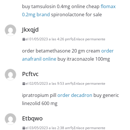
buy tamsulosin 0.4mg online cheap
flomax
0.2mg brand
spironolactone for sale
Jkxqjd
el 01/05/2023 a las 4:26 pm
Enlace permanente
order betamethasone 20 gm cream
order
anafranil online
buy itraconazole 100mg
Pcftvc
el 02/05/2023 a las 9:53 am
Enlace permanente
ipratropium pill
order decadron
buy generic
linezolid 600 mg
Etbqwo
el 03/05/2023 a las 2:38 am
Enlace permanente