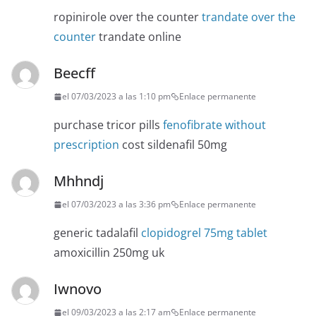
ropinirole over the counter
trandate over the
counter
trandate online
Beecff
el 07/03/2023 a las 1:10 pm
Enlace permanente
purchase tricor pills
fenofibrate without
prescription
cost sildenafil 50mg
Mhhndj
el 07/03/2023 a las 3:36 pm
Enlace permanente
generic tadalafil
clopidogrel 75mg tablet
amoxicillin 250mg uk
Iwnovo
el 09/03/2023 a las 2:17 am
Enlace permanente