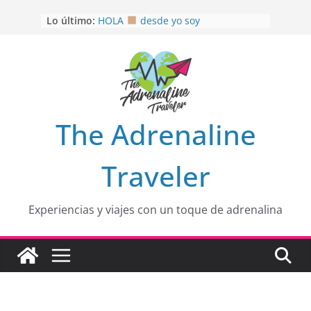
Saltar
Lo último:
HOLA
desde yo soy
al
Aprovechando que Wen tenía que
contenido
venia
EL SENDERO DEL CACAO: Excelente
opción
HOSPEDAJE AL NATURALSHH !!
.
En
OTRA PERSPECTIVA de RÍO EL
The Adrenaline
MULITO!
Traveler
Experiencias y viajes con un toque de adrenalina