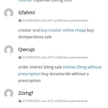
counter
topamax 200mg cost
Gfahmi
el 25/04/2023 a las 6:41 pm
Enlace permanente
crestor oral
buy crestor online cheap
buy
domperidone sale
Qwcujs
el 27/04/2023 a las 2:07 am
Enlace permanente
order imitrex 50mg sale
imitrex 50mg without
prescription
buy dutasteride without a
prescription
Zzxhgf
el 27/04/2023 a las 5:37 am
Enlace permanente