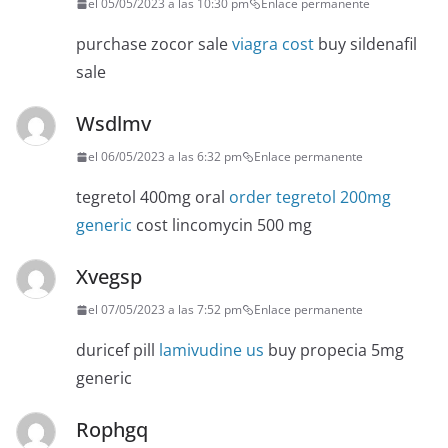
el 05/05/2023 a las 10:30 pm
Enlace permanente
purchase zocor sale
viagra cost
buy sildenafil
sale
Wsdlmv
el 06/05/2023 a las 6:32 pm
Enlace permanente
tegretol 400mg oral
order tegretol 200mg
generic
cost lincomycin 500 mg
Xvegsp
el 07/05/2023 a las 7:52 pm
Enlace permanente
duricef pill
lamivudine us
buy propecia 5mg
generic
Rophgq