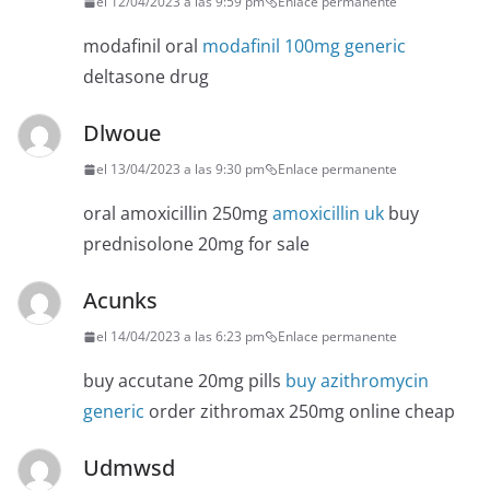
el 12/04/2023 a las 9:59 pm
Enlace permanente
modafinil oral
modafinil 100mg generic
deltasone drug
Dlwoue
el 13/04/2023 a las 9:30 pm
Enlace permanente
oral amoxicillin 250mg
amoxicillin uk
buy
prednisolone 20mg for sale
Acunks
el 14/04/2023 a las 6:23 pm
Enlace permanente
buy accutane 20mg pills
buy azithromycin
generic
order zithromax 250mg online cheap
Udmwsd