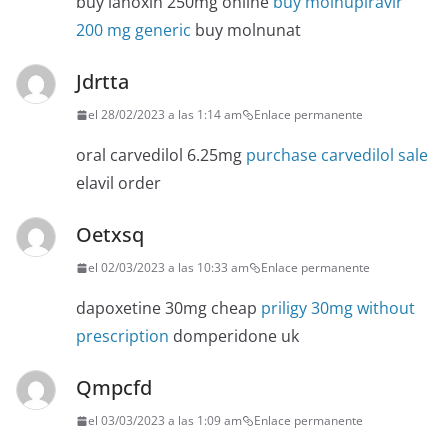
buy lanoxin 250mg online
buy molnupiravir
200 mg generic
buy molnunat
Jdrtta
el 28/02/2023 a las 1:14 am
Enlace permanente
oral carvedilol 6.25mg
purchase carvedilol sale
elavil order
Oetxsq
el 02/03/2023 a las 10:33 am
Enlace permanente
dapoxetine 30mg cheap
priligy 30mg without
prescription
domperidone uk
Qmpcfd
el 03/03/2023 a las 1:09 am
Enlace permanente