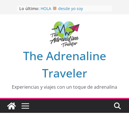
Saltar
OTRA PERSPECTIVA de RÍO EL
Lo último:
MULITO!
al
HOLA
desde yo soy
contenido
Aprovechando que Wen tenía que
venia
EL SENDERO DEL CACAO: Excelente
opción
HOSPEDAJE AL NATURALSHH !!
.
En
The Adrenaline
Traveler
Experiencias y viajes con un toque de adrenalina