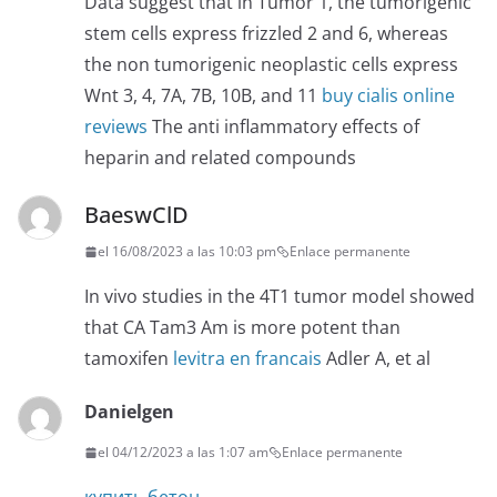
Data suggest that in Tumor 1, the tumorigenic
stem cells express frizzled 2 and 6, whereas
the non tumorigenic neoplastic cells express
Wnt 3, 4, 7A, 7B, 10B, and 11
buy cialis online
reviews
The anti inflammatory effects of
heparin and related compounds
BaeswClD
el 16/08/2023 a las 10:03 pm
Enlace permanente
In vivo studies in the 4T1 tumor model showed
that CA Tam3 Am is more potent than
tamoxifen
levitra en francais
Adler A, et al
Danielgen
el 04/12/2023 a las 1:07 am
Enlace permanente