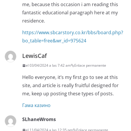
me, because this occasion i am reading this
fantastic educational paragraph here at my
residence.
https://www.sbcarstory.co.kr/bbs/board.php?
bo_table=free&wr_id=975624
LewisCaf
el 03/04/2024 a las 7:42 am
Enlace permanente
Hello everyone, it’s my first go to see at this
site, and article is really fruitful designed for
me, keep up posting these types of posts.
Гама казино
SLhaneWroms
el 11/04/2024 a las 12:35 pm
Enlace permanente