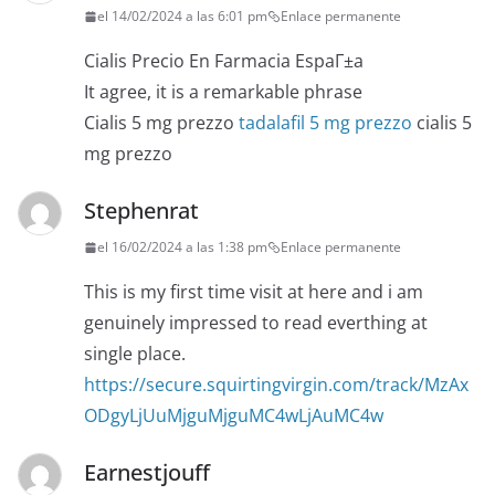
el 14/02/2024 a las 6:01 pm
Enlace permanente
Cialis Precio En Farmacia EspaГ±a
It agree, it is a remarkable phrase
Cialis 5 mg prezzo
tadalafil 5 mg prezzo
cialis 5
mg prezzo
Stephenrat
el 16/02/2024 a las 1:38 pm
Enlace permanente
This is my first time visit at here and i am
genuinely impressed to read everthing at
single place.
https://secure.squirtingvirgin.com/track/MzAx
ODgyLjUuMjguMjguMC4wLjAuMC4w
Earnestjouff