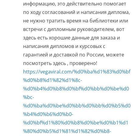
информацию, это действительно помогает
по ходу согласований и написания диплома,
не нужно тратить время на библиотеки или
встречи с дипломным руководителем, вот
здесь есть хорошие данные для заказа и
написания дипломов и курсовых с
гарантией и доставкой по России, можете
посмотреть здесь , проверено!
https://vegaviral.com/%d0%ba%d1%83%d0%bf
%d0%b8%d1%82%d1%8c-
%d0%b4%d0%b8%d0%bf%d0%bb%d0%be%d0
%bc-
%d0%ba%d0%be%d0%bb%d0%bb%d0%b5%d0
%b4%d0%b6%d0%b0-
%d0%bf%d1%80%d0%b8%d0%be%d0%b1%d1
%80%d0%b5%d1%81%d1%82%d0%b8-