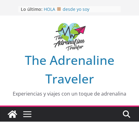
Saltar
OTRA PERSPECTIVA de RÍO EL
Lo último:
MULITO!
al
HOLA
desde yo soy
contenido
Aprovechando que Wen tenía que
venia
EL SENDERO DEL CACAO: Excelente
opción
HOSPEDAJE AL NATURALSHH !!
.
The Adrenaline
En
Traveler
Experiencias y viajes con un toque de adrenalina