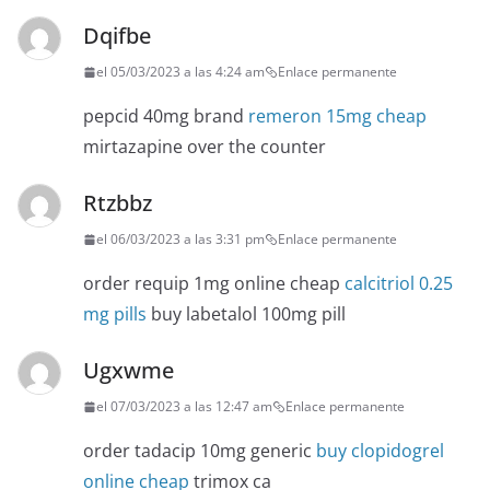
Dqifbe
el 05/03/2023 a las 4:24 am
Enlace permanente
pepcid 40mg brand
remeron 15mg cheap
mirtazapine over the counter
Rtzbbz
el 06/03/2023 a las 3:31 pm
Enlace permanente
order requip 1mg online cheap
calcitriol 0.25
mg pills
buy labetalol 100mg pill
Ugxwme
el 07/03/2023 a las 12:47 am
Enlace permanente
order tadacip 10mg generic
buy clopidogrel
online cheap
trimox ca