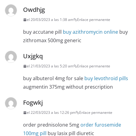
Owdhjg
el 20/03/2023 a las 1:38 am
Enlace permanente
buy accutane pill
buy azithromycin online
buy
zithromax 500mg generic
Uxjgkq
el 21/03/2023 a las 5:20 am
Enlace permanente
buy albuterol 4mg for sale
buy levothroid pills
augmentin 375mg without prescription
Fogwkj
el 22/03/2023 a las 12:26 pm
Enlace permanente
order prednisolone 5mg
order furosemide
100mg pill
buy lasix pill diuretic