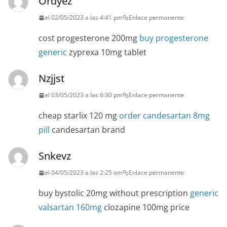
Ordyez
el 02/05/2023 a las 4:41 pm
Enlace permanente
cost progesterone 200mg
buy progesterone
generic
zyprexa 10mg tablet
Nzjjst
el 03/05/2023 a las 6:30 pm
Enlace permanente
cheap starlix 120 mg
order candesartan 8mg
pill
candesartan brand
Snkevz
el 04/05/2023 a las 2:25 am
Enlace permanente
buy bystolic 20mg without prescription
generic
valsartan 160mg
clozapine 100mg price