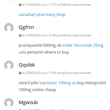
el 21/04/2023 a las 11:57 am
Enlace permanente
canadian pharmacy shop
Qgfrtn
el 21/04/2023 a las 12:30 pm
Enlace permanente
praziquantel 600mg uk
order microzide 25mg
sale
periactin where to buy
Qqsibk
el 22/04/2023 a las 11:09 am
Enlace permanente
zestril pills
lopressor 100mg us
buy metoprolol
100mg online cheap
Mgwzub