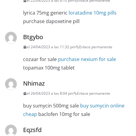
el 22/04/2023 a las 6:10 pm
Enlace permanente
lyrica 75mg generic
loratadine 10mg pills
purchase dapoxetine pill
Btgybo
el 24/04/2023 a las 11:32 pm
Enlace permanente
cozaar for sale
purchase nexium for sale
topamax 100mg tablet
Nhimaz
el 26/04/2023 a las 8:04 pm
Enlace permanente
buy sumycin 500mg sale
buy sumycin online
cheap
baclofen 10mg for sale
Eqzsfd