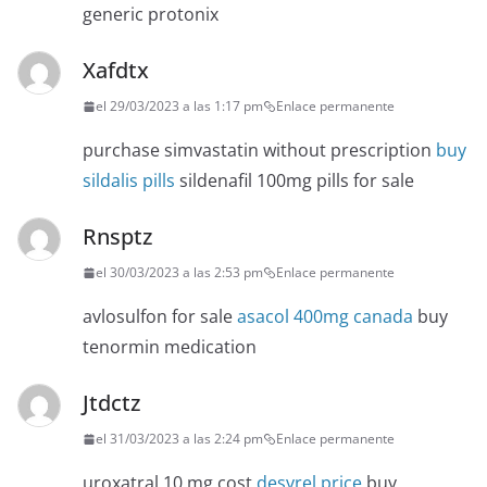
generic protonix
Xafdtx
el 29/03/2023 a las 1:17 pm
Enlace permanente
purchase simvastatin without prescription
buy
sildalis pills
sildenafil 100mg pills for sale
Rnsptz
el 30/03/2023 a las 2:53 pm
Enlace permanente
avlosulfon for sale
asacol 400mg canada
buy
tenormin medication
Jtdctz
el 31/03/2023 a las 2:24 pm
Enlace permanente
uroxatral 10 mg cost
desyrel price
buy