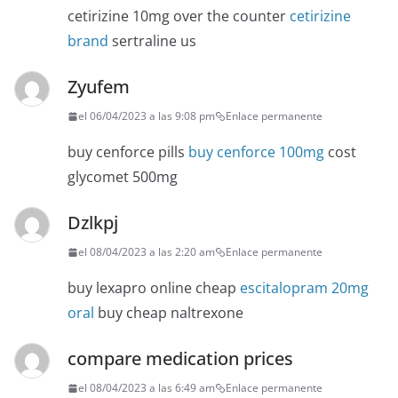
cetirizine 10mg over the counter
cetirizine
brand
sertraline us
Zyufem
el 06/04/2023 a las 9:08 pm
Enlace permanente
buy cenforce pills
buy cenforce 100mg
cost
glycomet 500mg
Dzlkpj
el 08/04/2023 a las 2:20 am
Enlace permanente
buy lexapro online cheap
escitalopram 20mg
oral
buy cheap naltrexone
compare medication prices
el 08/04/2023 a las 6:49 am
Enlace permanente