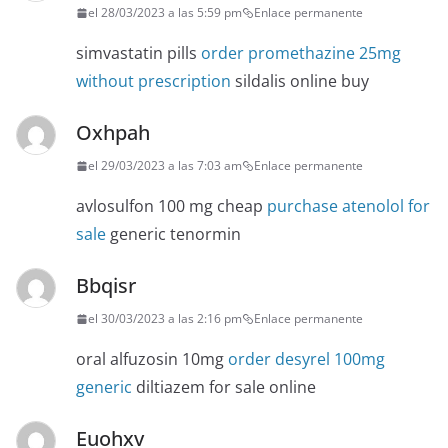
el 28/03/2023 a las 5:59 pm
Enlace permanente
simvastatin pills
order promethazine 25mg
without prescription
sildalis online buy
Oxhpah
el 29/03/2023 a las 7:03 am
Enlace permanente
avlosulfon 100 mg cheap
purchase atenolol for
sale
generic tenormin
Bbqisr
el 30/03/2023 a las 2:16 pm
Enlace permanente
oral alfuzosin 10mg
order desyrel 100mg
generic
diltiazem for sale online
Euohxv