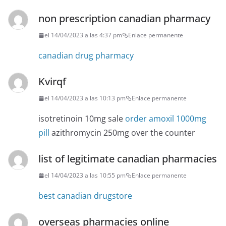
non prescription canadian pharmacy
el 14/04/2023 a las 4:37 pm
Enlace permanente
canadian drug pharmacy
Kvirqf
el 14/04/2023 a las 10:13 pm
Enlace permanente
isotretinoin 10mg sale
order amoxil 1000mg
pill
azithromycin 250mg over the counter
list of legitimate canadian pharmacies
el 14/04/2023 a las 10:55 pm
Enlace permanente
best canadian drugstore
overseas pharmacies online