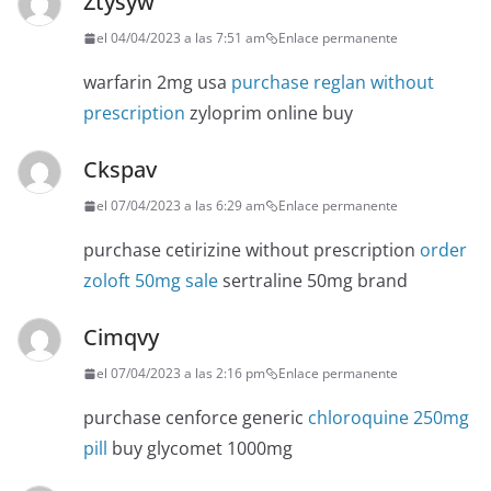
Ztysyw
el 04/04/2023 a las 7:51 am
Enlace permanente
warfarin 2mg usa
purchase reglan without
prescription
zyloprim online buy
Ckspav
el 07/04/2023 a las 6:29 am
Enlace permanente
purchase cetirizine without prescription
order
zoloft 50mg sale
sertraline 50mg brand
Cimqvy
el 07/04/2023 a las 2:16 pm
Enlace permanente
purchase cenforce generic
chloroquine 250mg
pill
buy glycomet 1000mg