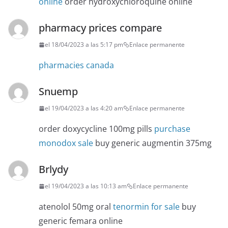
online
order hydroxychloroquine online
pharmacy prices compare
el 18/04/2023 a las 5:17 pm
Enlace permanente
pharmacies canada
Snuemp
el 19/04/2023 a las 4:20 am
Enlace permanente
order doxycycline 100mg pills
purchase
monodox sale
buy generic augmentin 375mg
Brlydy
el 19/04/2023 a las 10:13 am
Enlace permanente
atenolol 50mg oral
tenormin for sale
buy
generic femara online