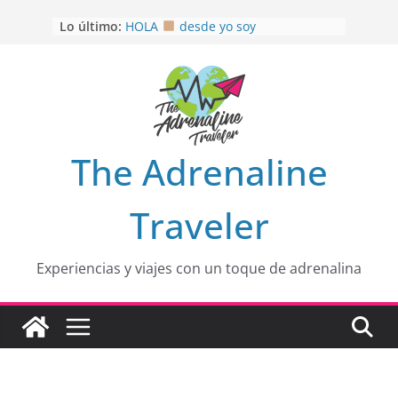
Saltar
OTRA PERSPECTIVA de RÍO EL
Lo último:
al
MULITO!
HOLA
desde yo soy
contenido
Aprovechando que Wen tenía que
venia
EL SENDERO DEL CACAO: Excelente
opción
HOSPEDAJE AL NATURALSHH !!
.
The Adrenaline
En
Traveler
Experiencias y viajes con un toque de adrenalina