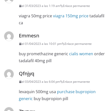
el 31/03/2023 a las 1:19 am
Enlace permanente
viagra 50mg price
viagra 150mg price
tadalafil
ca
Emmesn
el 01/04/2023 a las 10:01 pm
Enlace permanente
buy promethazine generic
cialis women
order
tadalafil 40mg pill
Qfnjyq
el 03/04/2023 a las 6:04 pm
Enlace permanente
levaquin 500mg usa
purchase bupropion
generic
buy bupropion pill