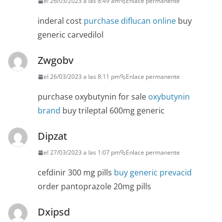
el 26/03/2023 a las 8:49 am
Enlace permanente
inderal cost
purchase diflucan online
buy
generic carvedilol
Zwgobv
el 26/03/2023 a las 8:11 pm
Enlace permanente
purchase oxybutynin for sale
oxybutynin
brand
buy trileptal 600mg generic
Dipzat
el 27/03/2023 a las 1:07 pm
Enlace permanente
cefdinir 300 mg pills
buy generic prevacid
order pantoprazole 20mg pills
Dxipsd