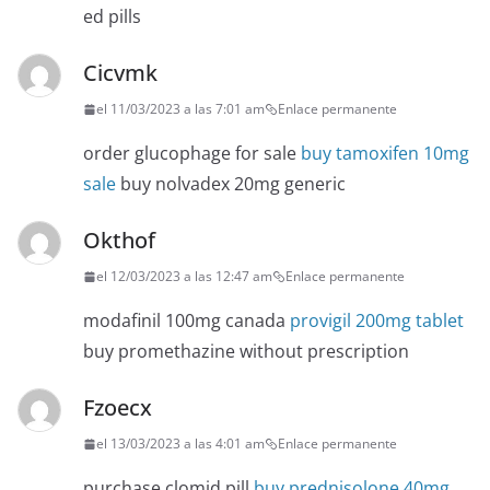
ed pills
Cicvmk
el 11/03/2023 a las 7:01 am
Enlace permanente
order glucophage for sale
buy tamoxifen 10mg
sale
buy nolvadex 20mg generic
Okthof
el 12/03/2023 a las 12:47 am
Enlace permanente
modafinil 100mg canada
provigil 200mg tablet
buy promethazine without prescription
Fzoecx
el 13/03/2023 a las 4:01 am
Enlace permanente
purchase clomid pill
buy prednisolone 40mg