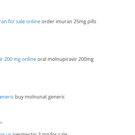
e
an for sale online
order imuran 25mg pills
e
r 200 mg online
oral molnupiravir 200mg
e
eneric
buy molnunat generic
te
mg us
ivermectin 3 mg for sale