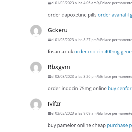
el 01/03/2023 a las 4:06 am
Enlace permanent
order dapoxetine pills
order avanafil 
Gckeru
el 01/03/2023 a las 8:27 pm
Enlace permanent
fosamax uk
order motrin 400mg gene
Rbxgvm
el 02/03/2023 a las 3:26 pm
Enlace permanent
order indocin 75mg online
buy cenfor
Ivifzr
el 03/03/2023 a las 9:09 am
Enlace permanent
buy pamelor online cheap
purchase p