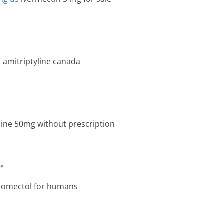
e
a
amitriptyline canada
e
line 50mg without prescription
te
romectol for humans