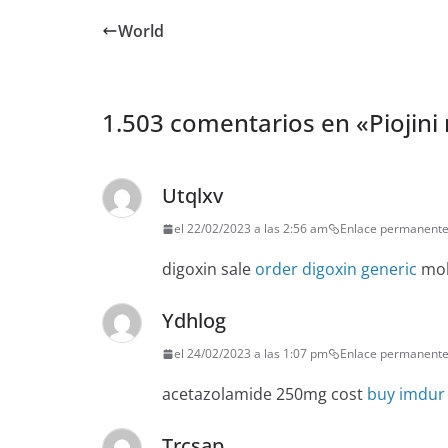
World
1.503 comentarios en «
Piojini
Utqlxv
el 22/02/2023 a las 2:56 am
Enlace permanent
digoxin sale
order digoxin generic
mol
Ydhlog
el 24/02/2023 a las 1:07 pm
Enlace permanent
acetazolamide 250mg cost
buy imdur 
Trcsap