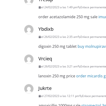
el 24/02/2023 a las 1:49 pm
Enlace permanent
order acetazolamide 250 mg sale
imur
Ybdixb
el 26/02/2023 a las 2:35 am
Enlace permanent
digoxin 250 mg tablet
buy molnupiravi
Vrcieq
el 26/02/2023 a las 3:21 am
Enlace permanent
lanoxin 250 mg price
order micardis g
Jukrte
el 27/02/2023 a las 12:11 pm
Enlace permanen
amoxicillin 1000mg sale
stromectol 3