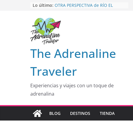
Saltar
HOSPEDAJE AL NATURALSHH !!
.
Lo último:
En
al
OTRA PERSPECTIVA de RÍO EL
contenido
MULITO!
HOLA
desde yo soy
Aprovechando que Wen tenía que
venia
EL SENDERO DEL CACAO: Excelente
The Adrenaline
opción
Traveler
Experiencias y viajes con un toque de
adrenalina
BLOG
DESTINOS
TIENDA