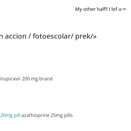
My other half!! I lof u
 n accion / fotoescolar/ prek/
»
e
nupiravir 200 mg brand
e
20mg pill
azathioprine 25mg pills