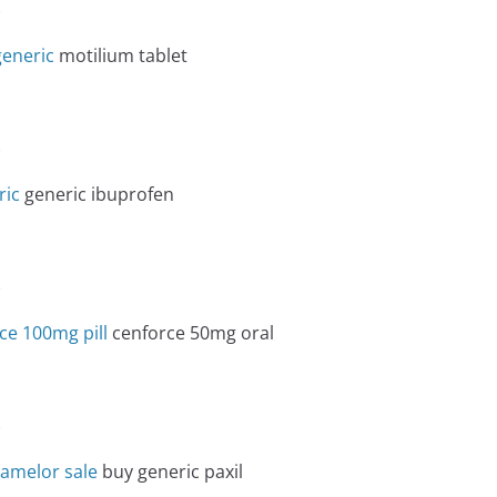
e
generic
motilium tablet
e
ric
generic ibuprofen
e
ce 100mg pill
cenforce 50mg oral
e
amelor sale
buy generic paxil