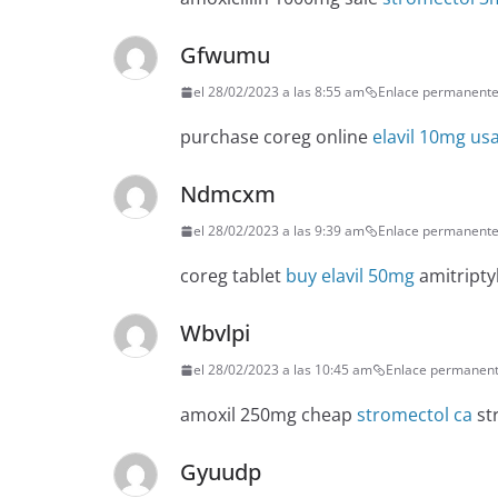
Gfwumu
el 28/02/2023 a las 8:55 am
Enlace permanent
purchase coreg online
elavil 10mg us
Ndmcxm
el 28/02/2023 a las 9:39 am
Enlace permanent
coreg tablet
buy elavil 50mg
amitripty
Wbvlpi
el 28/02/2023 a las 10:45 am
Enlace permanen
amoxil 250mg cheap
stromectol ca
st
Gyuudp