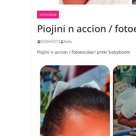
INSTAGRAM
Piojini n accion / fot
03/04/2013
Keila
Piojini n accion / fotoescolar/ prek/ babyboom