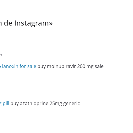
 de Instagram
»
te
 lanoxin for sale
buy molnupiravir 200 mg sale
e
 pill
buy azathioprine 25mg generic
e