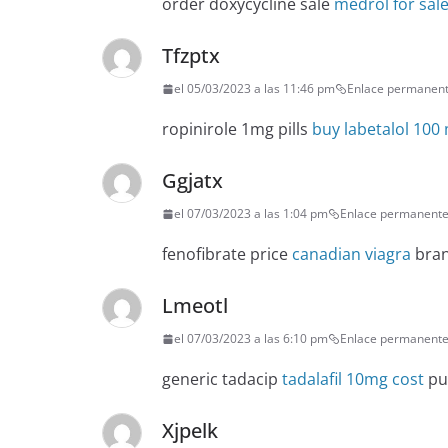
order doxycycline sale
medrol for sal
Tfzptx
el 05/03/2023 a las 11:46 pm
Enlace permanen
ropinirole 1mg pills
buy labetalol 100
Ggjatx
el 07/03/2023 a las 1:04 pm
Enlace permanent
fenofibrate price
canadian viagra
bran
Lmeotl
el 07/03/2023 a las 6:10 pm
Enlace permanent
generic tadacip
tadalafil 10mg cost
pur
Xjpelk