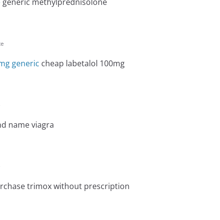
e
generic methylprednisolone
te
 mg generic
cheap labetalol 100mg
e
d name viagra
e
chase trimox without prescription