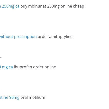
n 250mg ca
buy molnunat 200mg online cheap
e
without prescription
order amitriptyline
te
0 mg ca
ibuprofen order online
e
etine 90mg
oral motilium