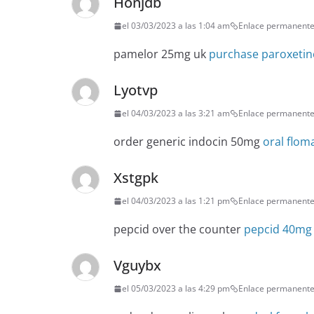
Honjdb
el 03/03/2023 a las 1:04 am
Enlace permanent
pamelor 25mg uk
purchase paroxetine
Lyotvp
el 04/03/2023 a las 3:21 am
Enlace permanent
order generic indocin 50mg
oral flom
Xstgpk
el 04/03/2023 a las 1:21 pm
Enlace permanent
pepcid over the counter
pepcid 40mg 
Vguybx
el 05/03/2023 a las 4:29 pm
Enlace permanent