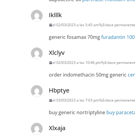
Iklllk
el 02/03/2023 a las 5:45 am
Enlace permanent
generic fosamax 70mg
furadantin 10
Xlclyv
el 02/03/2023 a las 10:46 pm
Enlace permanen
order indomethacin 50mg generic
cen
Hbptye
el 03/03/2023 a las 7:03 pm
Enlace permanent
buy generic nortriptyline
buy paracet
Xlxaja