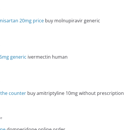
e
misartan 20mg price
buy molnupiravir generic
e
 6mg generic
ivermectin human
e
 the counter
buy amitriptyline 10mg without prescription
te
ine
domperidone online order