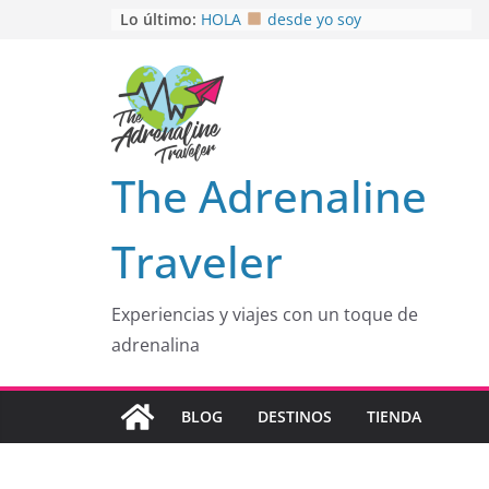
Saltar
Lo último:
HOLA
desde yo soy
Aprovechando que Wen tenía que
al
venia
contenido
EL SENDERO DEL CACAO: Excelente
opción
HOSPEDAJE AL NATURALSHH !!
.
En
OTRA PERSPECTIVA de RÍO EL
The Adrenaline
MULITO!
Traveler
Experiencias y viajes con un toque de
adrenalina
BLOG
DESTINOS
TIENDA