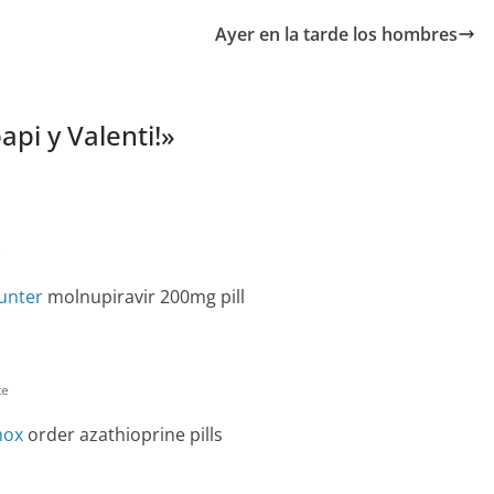
Ayer en la tarde los hombres
api y Valenti!
»
e
unter
molnupiravir 200mg pill
te
mox
order azathioprine pills