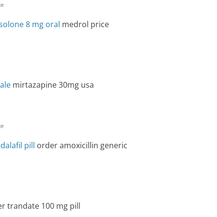
te
solone 8 mg oral
medrol price
e
ale
mirtazapine 30mg usa
te
alafil pill
order amoxicillin generic
e
r trandate 100 mg pill