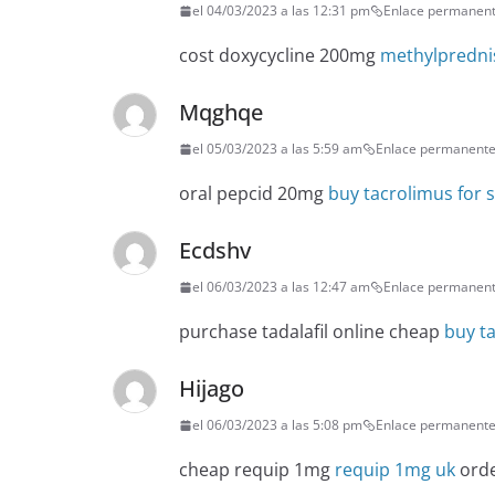
el 04/03/2023 a las 12:31 pm
Enlace permanen
cost doxycycline 200mg
methylpredni
Mqghqe
el 05/03/2023 a las 5:59 am
Enlace permanent
oral pepcid 20mg
buy tacrolimus for s
Ecdshv
el 06/03/2023 a las 12:47 am
Enlace permanen
purchase tadalafil online cheap
buy tad
Hijago
el 06/03/2023 a las 5:08 pm
Enlace permanent
cheap requip 1mg
requip 1mg uk
orde