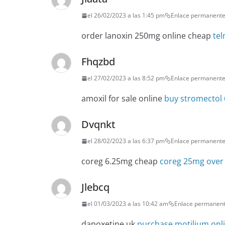
el 26/02/2023 a las 1:45 pm
Enlace permanent
order lanoxin 250mg online cheap
tel
Fhqzbd
el 27/02/2023 a las 8:52 pm
Enlace permanent
amoxil for sale online
buy stromectol
Dvqnkt
el 28/02/2023 a las 6:37 pm
Enlace permanent
coreg 6.25mg cheap
coreg 25mg over
Jlebcq
el 01/03/2023 a las 10:42 am
Enlace permanen
dapoxetine uk
purchase motilium onl