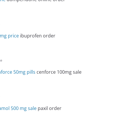
e
0mg price
ibuprofen order
te
force 50mg pills
cenforce 100mg sale
e
amol 500 mg sale
paxil order