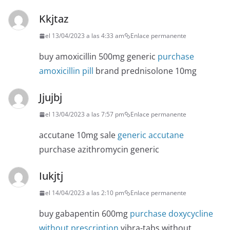
Kkjtaz
el 13/04/2023 a las 4:33 am
Enlace permanente
buy amoxicillin 500mg generic
purchase
amoxicillin pill
brand prednisolone 10mg
Jjujbj
el 13/04/2023 a las 7:57 pm
Enlace permanente
accutane 10mg sale
generic accutane
purchase azithromycin generic
Iukjtj
el 14/04/2023 a las 2:10 pm
Enlace permanente
buy gabapentin 600mg
purchase doxycycline
without prescription
vibra-tabs without