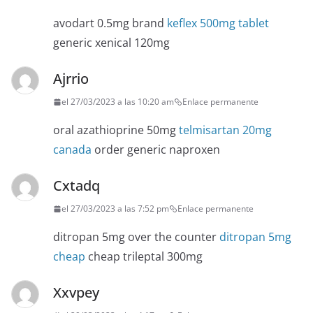
avodart 0.5mg brand
keflex 500mg tablet
generic xenical 120mg
Ajrrio
el 27/03/2023 a las 10:20 am
Enlace permanente
oral azathioprine 50mg
telmisartan 20mg
canada
order generic naproxen
Cxtadq
el 27/03/2023 a las 7:52 pm
Enlace permanente
ditropan 5mg over the counter
ditropan 5mg
cheap
cheap trileptal 300mg
Xxvpey