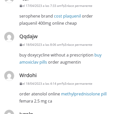
el 17/04/2023 a las 7:33 am
Enlace permanente
serophene brand
cost plaquenil
order
plaquenil 400mg online cheap
Qqdajw
el 18/04/2023 a las 8:06 am
Enlace permanente
buy doxycycline without a prescription
buy
amoxiclav pills
order augmentin
Wrdohi
el 18/04/2023 a las 4:14 pm
Enlace permanente
order atenolol online
methylprednisolone pill
femara 2.5 mg ca