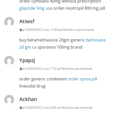
order cymbalta 40mg without prescription
glipizide 5mg usa
order nootropil 800 mg pill
Atiwsf
el 30/04/2023 a las 11:05 pm
Enlace permanente
buy betamethasone 20gm generic
betnovate
20 gm ca
sporanox 100mg brand
Ypapzj
el 01/05/2023 a las 7:15 pm
Enlace permanente
order generic combivent
order zyvox pill
linezolid drug
Ackhan
el 02/05/2023 a las 9:26 am
Enlace permanente