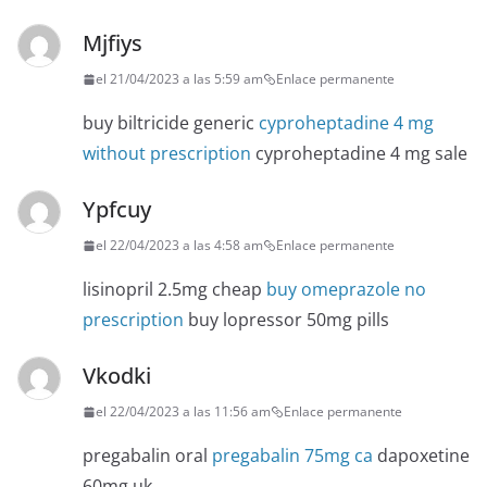
Mjfiys
el 21/04/2023 a las 5:59 am
Enlace permanente
buy biltricide generic
cyproheptadine 4 mg
without prescription
cyproheptadine 4 mg sale
Ypfcuy
el 22/04/2023 a las 4:58 am
Enlace permanente
lisinopril 2.5mg cheap
buy omeprazole no
prescription
buy lopressor 50mg pills
Vkodki
el 22/04/2023 a las 11:56 am
Enlace permanente
pregabalin oral
pregabalin 75mg ca
dapoxetine
60mg uk