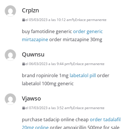
Crplzn
el 05/03/2023 a las 10:12 am
Enlace permanente
buy famotidine generic
order generic
mirtazapine
order mirtazapine 30mg
Quwnsu
el 06/03/2023 a las 9:44 pm
Enlace permanente
brand ropinirole 1mg
labetalol pill
order
labetalol 100mg generic
Vjawso
el 07/03/2023 a las 3:52 am
Enlace permanente
purchase tadacip online cheap
order tadalafil
20mg online
order amoxicillin 500mg for sale