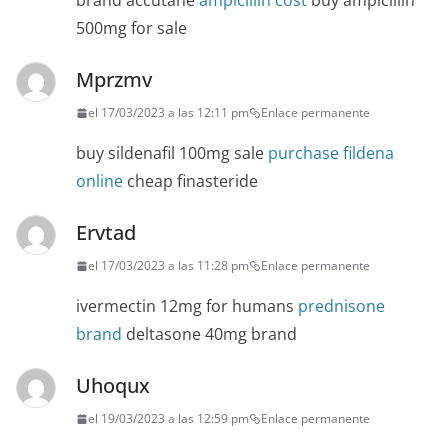
brand accutane
ampicillin cost
buy ampicillin
500mg for sale
Mprzmv
el 17/03/2023 a las 12:11 pm
Enlace permanente
buy sildenafil 100mg sale
purchase fildena
online
cheap finasteride
Ervtad
el 17/03/2023 a las 11:28 pm
Enlace permanente
ivermectin 12mg for humans
prednisone
brand
deltasone 40mg brand
Uhoqux
el 19/03/2023 a las 12:59 pm
Enlace permanente