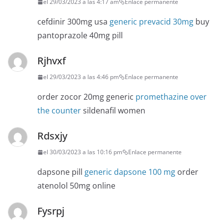
el 29/03/2023 a las 4:17 am
Enlace permanente
cefdinir 300mg usa
generic prevacid 30mg
buy
pantoprazole 40mg pill
Rjhvxf
el 29/03/2023 a las 4:46 pm
Enlace permanente
order zocor 20mg generic
promethazine over
the counter
sildenafil women
Rdsxjy
el 30/03/2023 a las 10:16 pm
Enlace permanente
dapsone pill
generic dapsone 100 mg
order
atenolol 50mg online
Fysrpj