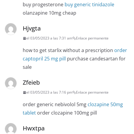
buy progesterone
buy generic tinidazole
olanzapine 10mg cheap
Hjvgta
el 03/05/2023 a las 7:31 am
Enlace permanente
how to get starlix without a prescription
order
captopril 25 mg pill
purchase candesartan for
sale
Zfeieb
el 03/05/2023 a las 7:16 pm
Enlace permanente
order generic nebivolol 5mg
clozapine 50mg
tablet
order clozapine 100mg pill
Hwxtpa