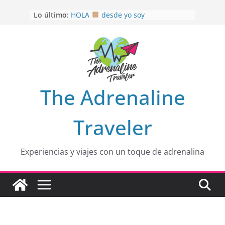
Saltar
Lo último:
HOLA
desde yo soy
al
Aprovechando que Wen tenía que
contenido
venia
EL SENDERO DEL CACAO: Excelente
opción
HOSPEDAJE AL NATURALSHH !!
.
En
OTRA PERSPECTIVA de RÍO EL
The Adrenaline
MULITO!
Traveler
Experiencias y viajes con un toque de adrenalina