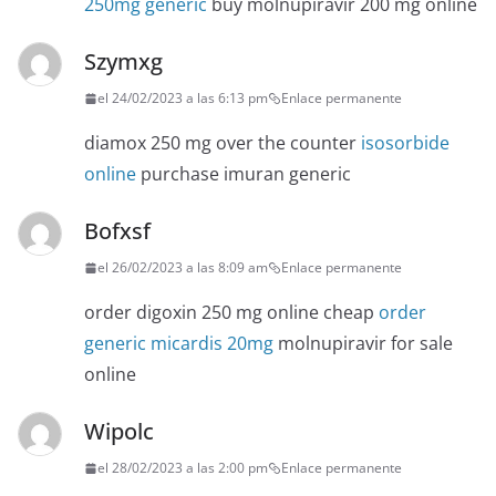
250mg generic
buy molnupiravir 200 mg online
Szymxg
el 24/02/2023 a las 6:13 pm
Enlace permanente
diamox 250 mg over the counter
isosorbide
online
purchase imuran generic
Bofxsf
el 26/02/2023 a las 8:09 am
Enlace permanente
order digoxin 250 mg online cheap
order
generic micardis 20mg
molnupiravir for sale
online
Wipolc
el 28/02/2023 a las 2:00 pm
Enlace permanente