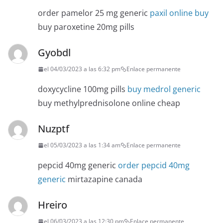
order pamelor 25 mg generic
paxil online buy
buy paroxetine 20mg pills
Gyobdl
el 04/03/2023 a las 6:32 pm
Enlace permanente
doxycycline 100mg pills
buy medrol generic
buy methylprednisolone online cheap
Nuzptf
el 05/03/2023 a las 1:34 am
Enlace permanente
pepcid 40mg generic
order pepcid 40mg
generic
mirtazapine canada
Hreiro
el 06/03/2023 a las 12:30 pm
Enlace permanente