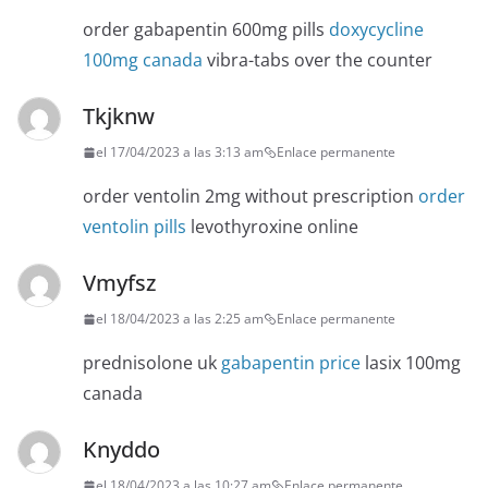
order gabapentin 600mg pills
doxycycline
100mg canada
vibra-tabs over the counter
Tkjknw
el 17/04/2023 a las 3:13 am
Enlace permanente
order ventolin 2mg without prescription
order
ventolin pills
levothyroxine online
Vmyfsz
el 18/04/2023 a las 2:25 am
Enlace permanente
prednisolone uk
gabapentin price
lasix 100mg
canada
Knyddo
el 18/04/2023 a las 10:27 am
Enlace permanente