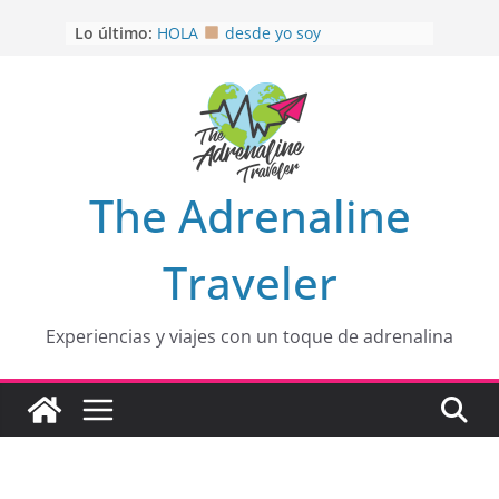
Saltar
Lo último:
HOLA
desde yo soy
al
Aprovechando que Wen tenía que
contenido
venia
EL SENDERO DEL CACAO: Excelente
opción
HOSPEDAJE AL NATURALSHH !!
.
En
OTRA PERSPECTIVA de RÍO EL
The Adrenaline
MULITO!
Traveler
Experiencias y viajes con un toque de adrenalina