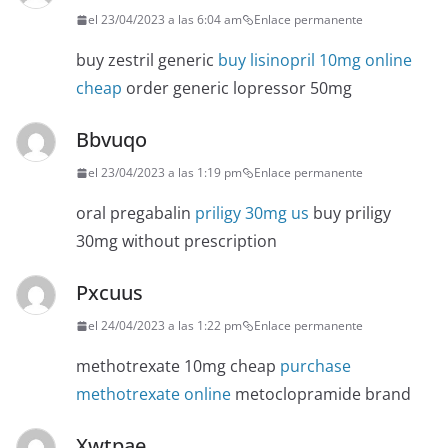
el 23/04/2023 a las 6:04 am
Enlace permanente
buy zestril generic
buy lisinopril 10mg online
cheap
order generic lopressor 50mg
Bbvuqo
el 23/04/2023 a las 1:19 pm
Enlace permanente
oral pregabalin
priligy 30mg us
buy priligy
30mg without prescription
Pxcuus
el 24/04/2023 a las 1:22 pm
Enlace permanente
methotrexate 10mg cheap
purchase
methotrexate online
metoclopramide brand
Xwtpae