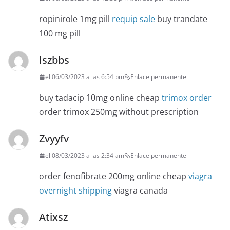
ropinirole 1mg pill
requip sale
buy trandate
100 mg pill
Iszbbs
el 06/03/2023 a las 6:54 pm
Enlace permanente
buy tadacip 10mg online cheap
trimox order
order trimox 250mg without prescription
Zvyyfv
el 08/03/2023 a las 2:34 am
Enlace permanente
order fenofibrate 200mg online cheap
viagra
overnight shipping
viagra canada
Atixsz