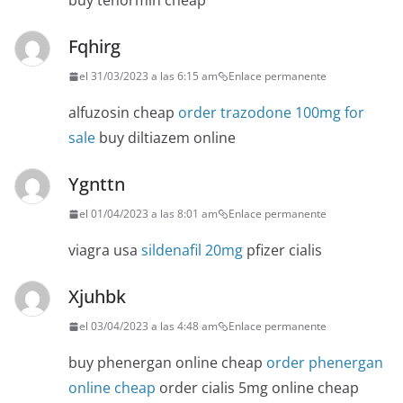
buy tenormin cheap
Fqhirg
el 31/03/2023 a las 6:15 am
Enlace permanente
alfuzosin cheap
order trazodone 100mg for
sale
buy diltiazem online
Ygnttn
el 01/04/2023 a las 8:01 am
Enlace permanente
viagra usa
sildenafil 20mg
pfizer cialis
Xjuhbk
el 03/04/2023 a las 4:48 am
Enlace permanente
buy phenergan online cheap
order phenergan
online cheap
order cialis 5mg online cheap