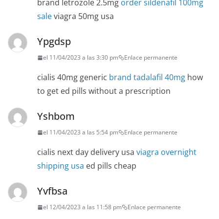
brand letrozole 2.5mg
order sildenafil 100mg
sale
viagra 50mg usa
Ypgdsp
el 11/04/2023 a las 3:30 pm
Enlace permanente
cialis 40mg generic
brand tadalafil 40mg
how
to get ed pills without a prescription
Yshbom
el 11/04/2023 a las 5:54 pm
Enlace permanente
cialis next day delivery usa
viagra overnight
shipping usa
ed pills cheap
Yvfbsa
el 12/04/2023 a las 11:58 pm
Enlace permanente