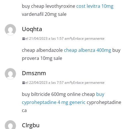
buy cheap levothyroxine
cost levitra 10mg
vardenafil 20mg sale
Uoqhta
el 21/04/2023 a las 1:57 am
Enlace permanente
cheap albendazole
cheap albenza 400mg
buy
provera 10mg sale
Dmsznm
el 22/04/2023 a las 7:57 am
Enlace permanente
buy biltricide 600mg online cheap
buy
cyproheptadine 4 mg generic
cyproheptadine
ca
Clrgbu