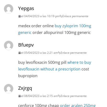
Yepgas
el 04/04/2023 a las 10:19 pm
Enlace permanente
medex order online
buy zyloprim 100mg
generic
order allopurinol 100mg generic
Bfuepv
el 05/04/2023 a las 2:21 am
Enlace permanente
buy levofloxacin 500mg pill
where to buy
levofloxacin without a prescription
cost
bupropion
Zxjrgq
el 08/04/2023 a las 2:15 am
Enlace permanente
cenforce 100mg cheap
order aralen 250mg