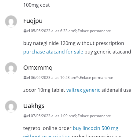
100mg cost
Fuqjpu
el 05/05/2023 a las 6:33 am
Enlace permanente
buy nateglinide 120mg without prescription
purchase atacand for sale
buy generic atacand
Omxmmq
el 06/05/2023 a las 10:53 am
Enlace permanente
zocor 10mg tablet
valtrex generic
sildenafil usa
Uakhgs
el 07/05/2023 a las 1:09 pm
Enlace permanente
tegretol online order
buy lincocin 500 mg
without prescription
order lincomycin sale