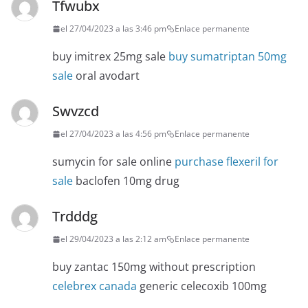
Tfwubx
el 27/04/2023 a las 3:46 pm
Enlace permanente
buy imitrex 25mg sale
buy sumatriptan 50mg
sale
oral avodart
Swvzcd
el 27/04/2023 a las 4:56 pm
Enlace permanente
sumycin for sale online
purchase flexeril for
sale
baclofen 10mg drug
Trdddg
el 29/04/2023 a las 2:12 am
Enlace permanente
buy zantac 150mg without prescription
celebrex canada
generic celecoxib 100mg