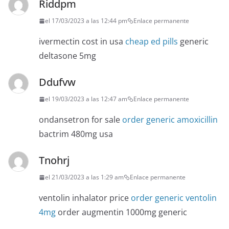
Riddpm
el 17/03/2023 a las 12:44 pm
Enlace permanente
ivermectin cost in usa
cheap ed pills
generic
deltasone 5mg
Ddufvw
el 19/03/2023 a las 12:47 am
Enlace permanente
ondansetron for sale
order generic amoxicillin
bactrim 480mg usa
Tnohrj
el 21/03/2023 a las 1:29 am
Enlace permanente
ventolin inhalator price
order generic ventolin
4mg
order augmentin 1000mg generic