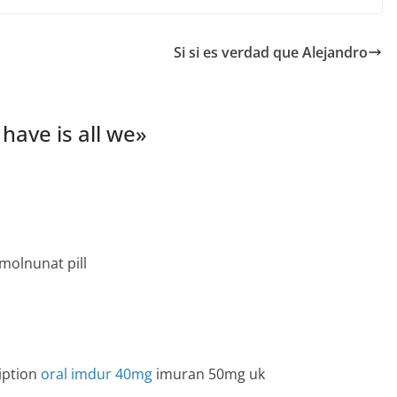
Si si es verdad que Alejandro
 have is all we
»
e
molnunat pill
e
iption
oral imdur 40mg
imuran 50mg uk