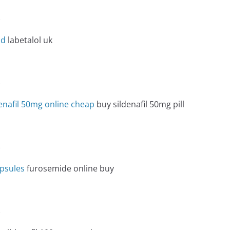
e
nd
labetalol uk
e
enafil 50mg online cheap
buy sildenafil 50mg pill
e
psules
furosemide online buy
e