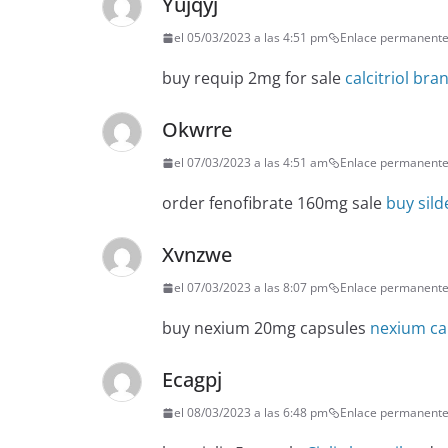
Yujqyj
el 05/03/2023 a las 4:51 pm
Enlace permanent
buy requip 2mg for sale
calcitriol bra
Okwrre
el 07/03/2023 a las 4:51 am
Enlace permanent
order fenofibrate 160mg sale
buy sild
Xvnzwe
el 07/03/2023 a las 8:07 pm
Enlace permanent
buy nexium 20mg capsules
nexium ca
Ecagpj
el 08/03/2023 a las 6:48 pm
Enlace permanent