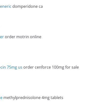
eneric
domperidone ca
e
der
order motrin online
e
ocin 75mg us
order cenforce 100mg for sale
e
le
methylprednisolone 4mg tablets