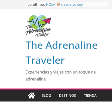
Saltar
Lo último:
HOLA
desde yo soy
Aprovechando que Wen tenía que
al
venia
contenido
EL SENDERO DEL CACAO: Excelente
opción
HOSPEDAJE AL NATURALSHH !!
.
En
OTRA PERSPECTIVA de RÍO EL
The Adrenaline
MULITO!
Traveler
Experiencias y viajes con un toque de
adrenalina
BLOG
DESTINOS
TIENDA