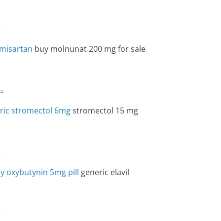
e
lmisartan
buy molnunat 200 mg for sale
te
ric stromectol 6mg
stromectol 15 mg
e
y oxybutynin 5mg pill
generic elavil
e