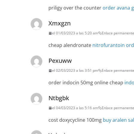
priligy over the counter
order avana g
Xmxgzn
el 01/03/2023 a las 5:20 am
Enlace permanent
cheap alendronate
nitrofurantoin or
Pexuww
el 02/03/2023 a las 3:51 pm
Enlace permanent
order indocin 50mg online cheap
ind
Ntbgbk
el 04/03/2023 a las 5:16 am
Enlace permanent
cost doxycycline 100mg
buy aralen sa