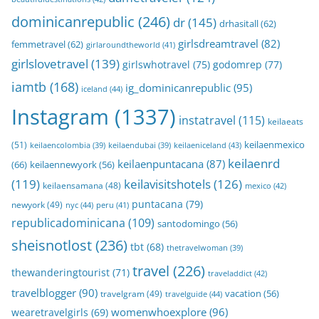
dominicanrepublic
(246)
dr
(145)
drhasitall
(62)
girlsdreamtravel
(82)
femmetravel
(62)
girlaroundtheworld
(41)
girlslovetravel
(139)
girlswhotravel
(75)
godomrep
(77)
iamtb
(168)
ig_dominicanrepublic
(95)
iceland
(44)
Instagram
(1337)
instatravel
(115)
keilaeats
keilaenmexico
(51)
keilaeniceland
(43)
keilaencolombia
(39)
keilaendubai
(39)
keilaenrd
keilaenpuntacana
(87)
(66)
keilaennewyork
(56)
(119)
keilavisitshotels
(126)
keilaensamana
(48)
mexico
(42)
puntacana
(79)
newyork
(49)
nyc
(44)
peru
(41)
republicadominicana
(109)
santodomingo
(56)
sheisnotlost
(236)
tbt
(68)
thetravelwoman
(39)
travel
(226)
thewanderingtourist
(71)
traveladdict
(42)
travelblogger
(90)
travelgram
(49)
vacation
(56)
travelguide
(44)
womenwhoexplore
(96)
wearetravelgirls
(69)