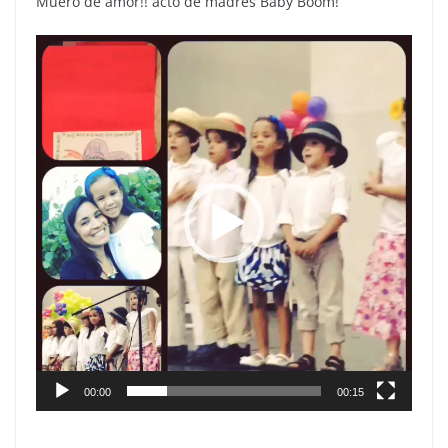
Muero de amor!! acto de madres Baby Boom!
Reproductor
de
vídeo
00:00
00:15