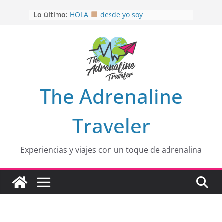
Saltar
Lo último:
HOLA
desde yo soy
al
Aprovechando que Wen tenía que
contenido
venia
EL SENDERO DEL CACAO: Excelente
opción
HOSPEDAJE AL NATURALSHH !!
.
En
OTRA PERSPECTIVA de RÍO EL
The Adrenaline
MULITO!
Traveler
Experiencias y viajes con un toque de adrenalina