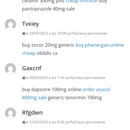
cefdinir 300mg pills
cheap omnicef
buy
pantoprazole 40mg sale
Tvxiey
el 29/03/2023 a las 10:08 pm
Enlace permanente
buy zocor 20mg generic
buy phenergan online
cheap
sildalis ca
Gaxcnf
el 30/03/2023 a las 1:16 am
Enlace permanente
buy dapsone 100mg online
order asacol
400mg sale
generic tenormin 100mg
Rfgdwn
el 31/03/2023 a las 9:36 pm
Enlace permanente