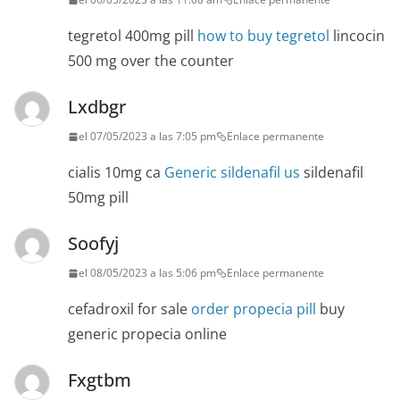
tegretol 400mg pill
how to buy tegretol
lincocin
500 mg over the counter
Lxdbgr
el 07/05/2023 a las 7:05 pm
Enlace permanente
cialis 10mg ca
Generic sildenafil us
sildenafil
50mg pill
Soofyj
el 08/05/2023 a las 5:06 pm
Enlace permanente
cefadroxil for sale
order propecia pill
buy
generic propecia online
Fxgtbm