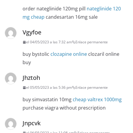
order nateglinide 120mg pill
nateglinide 120
mg cheap
candesartan 16mg sale
Vgyfoe
el 04/05/2023 a las 7:32 am
Enlace permanente
buy bystolic
clozapine online
clozaril online
buy
Jhztoh
el 05/05/2023 a las 5:36 pm
Enlace permanente
buy simvastatin 10mg
cheap valtrex 1000mg
purchase viagra without prescription
Jnpcvk
el 06/05/2023 a las 11:08 am
Enlace permanente