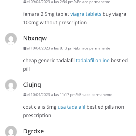
el 09/04/2023 a las 2:54 pm
Enlace permanente
femara 2.5mg tablet
viagra tablets
buy viagra
100mg without prescription
Nbxnqw
el 10/04/2023 a las 8:13 pm
Enlace permanente
cheap generic tadalafil
tadalafil online
best ed
pill
Ciujnq
el 10/04/2023 a las 11:17 pm
Enlace permanente
cost cialis 5mg
usa tadalafil
best ed pills non
prescription
Dgrdxe