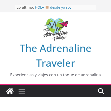
Saltar
Lo último:
HOLA
desde yo soy
al
Aprovechando que Wen tenía que
contenido
venia
EL SENDERO DEL CACAO: Excelente
opción
HOSPEDAJE AL NATURALSHH !!
.
En
OTRA PERSPECTIVA de RÍO EL
The Adrenaline
MULITO!
Traveler
Experiencias y viajes con un toque de adrenalina