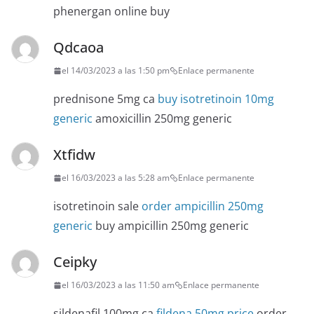
phenergan online buy
Qdcaoa
el 14/03/2023 a las 1:50 pm
Enlace permanente
prednisone 5mg ca
buy isotretinoin 10mg
generic
amoxicillin 250mg generic
Xtfidw
el 16/03/2023 a las 5:28 am
Enlace permanente
isotretinoin sale
order ampicillin 250mg
generic
buy ampicillin 250mg generic
Ceipky
el 16/03/2023 a las 11:50 am
Enlace permanente
sildenafil 100mg ca
fildena 50mg price
order