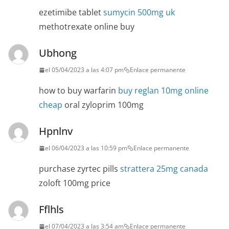
ezetimibe tablet
sumycin 500mg uk
methotrexate online buy
Ubhong
el 05/04/2023 a las 4:07 pm
Enlace permanente
how to buy warfarin
buy reglan 10mg online
cheap
oral zyloprim 100mg
Hpnlnv
el 06/04/2023 a las 10:59 pm
Enlace permanente
purchase zyrtec pills
strattera 25mg canada
zoloft 100mg price
Fflhls
el 07/04/2023 a las 3:54 am
Enlace permanente