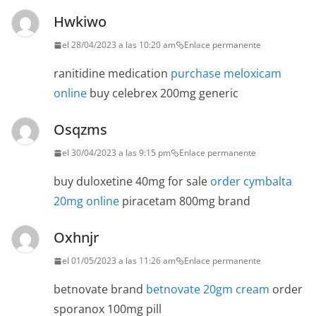
Hwkiwo
el 28/04/2023 a las 10:20 am
Enlace permanente
ranitidine medication
purchase meloxicam
online
buy celebrex 200mg generic
Osqzms
el 30/04/2023 a las 9:15 pm
Enlace permanente
buy duloxetine 40mg for sale
order cymbalta
20mg online
piracetam 800mg brand
Oxhnjr
el 01/05/2023 a las 11:26 am
Enlace permanente
betnovate brand
betnovate 20gm cream
order
sporanox 100mg pill