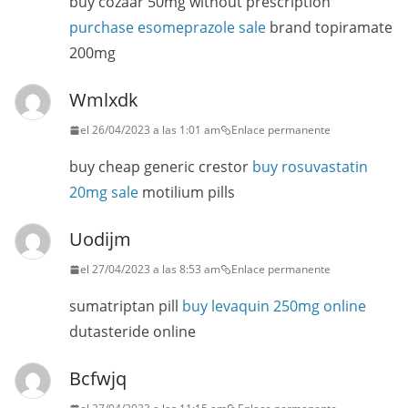
buy cozaar 50mg without prescription
purchase esomeprazole sale
brand topiramate
200mg
Wmlxdk
el 26/04/2023 a las 1:01 am
Enlace permanente
buy cheap generic crestor
buy rosuvastatin
20mg sale
motilium pills
Uodijm
el 27/04/2023 a las 8:53 am
Enlace permanente
sumatriptan pill
buy levaquin 250mg online
dutasteride online
Bcfwjq