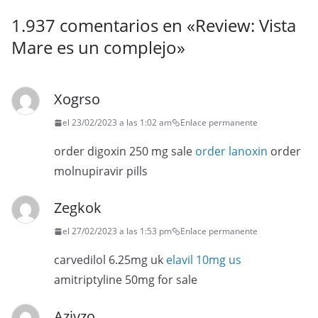
1.937 comentarios en «
Review: Vista
Mare es un complejo
»
Xogrso
el 23/02/2023 a las 1:02 am
Enlace permanente
order digoxin 250 mg sale
order lanoxin
order
molnupiravir pills
Zegkok
el 27/02/2023 a las 1:53 pm
Enlace permanente
carvedilol 6.25mg uk
elavil 10mg us
amitriptyline 50mg for sale
Azjvzo