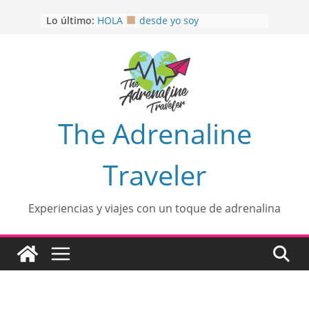
Saltar
OTRA PERSPECTIVA de RÍO EL
Lo último:
al
MULITO!
HOLA
desde yo soy
contenido
Aprovechando que Wen tenía que
venia
EL SENDERO DEL CACAO: Excelente
opción
HOSPEDAJE AL NATURALSHH !!
.
The Adrenaline
En
Traveler
Experiencias y viajes con un toque de adrenalina