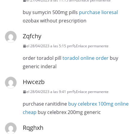
el 27/04/2023 a las 11:15 am
Enlace permanente
buy sumycin 500mg pills
purchase lioresal
ozobax without prescription
Zqfchy
el 28/04/2023 a las 5:15 pm
Enlace permanente
order toradol pill
toradol online order
buy
generic inderal
Hwcezb
el 28/04/2023 a las 9:41 pm
Enlace permanente
purchase ranitidine
buy celebrex 100mg online
cheap
buy celebrex 200mg generic
Rqghxh