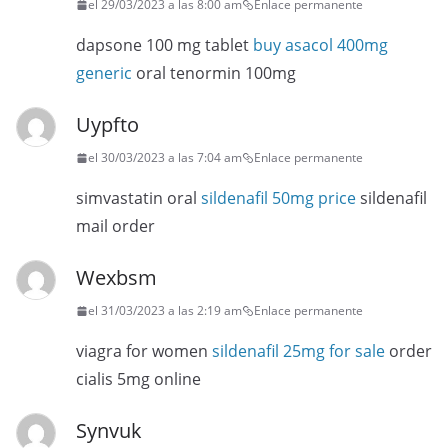
el 29/03/2023 a las 8:00 am
Enlace permanente
dapsone 100 mg tablet
buy asacol 400mg
generic
oral tenormin 100mg
Uypfto
el 30/03/2023 a las 7:04 am
Enlace permanente
simvastatin oral
sildenafil 50mg price
sildenafil
mail order
Wexbsm
el 31/03/2023 a las 2:19 am
Enlace permanente
viagra for women
sildenafil 25mg for sale
order
cialis 5mg online
Synvuk