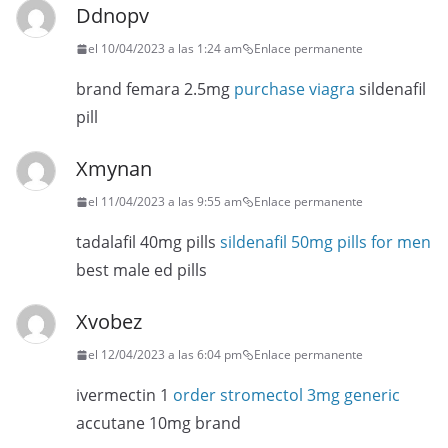
Ddnopv
el 10/04/2023 a las 1:24 am
Enlace permanente
brand femara 2.5mg
purchase viagra
sildenafil
pill
Xmynan
el 11/04/2023 a las 9:55 am
Enlace permanente
tadalafil 40mg pills
sildenafil 50mg pills for men
best male ed pills
Xvobez
el 12/04/2023 a las 6:04 pm
Enlace permanente
ivermectin 1
order stromectol 3mg generic
accutane 10mg brand