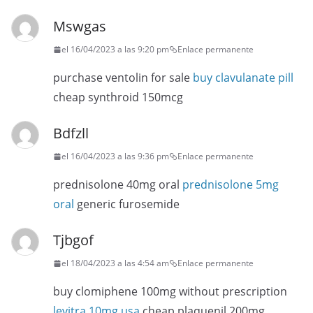
Mswgas
el 16/04/2023 a las 9:20 pm
Enlace permanente
purchase ventolin for sale
buy clavulanate pill
cheap synthroid 150mcg
Bdfzll
el 16/04/2023 a las 9:36 pm
Enlace permanente
prednisolone 40mg oral
prednisolone 5mg
oral
generic furosemide
Tjbgof
el 18/04/2023 a las 4:54 am
Enlace permanente
buy clomiphene 100mg without prescription
levitra 10mg usa
cheap plaquenil 200mg