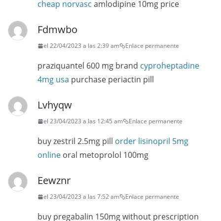
cheap norvasc
amlodipine 10mg price
Fdmwbo
el 22/04/2023 a las 2:39 am
Enlace permanente
praziquantel 600 mg brand
cyproheptadine
4mg usa
purchase periactin pill
Lvhyqw
el 23/04/2023 a las 12:45 am
Enlace permanente
buy zestril 2.5mg pill
order lisinopril 5mg
online
oral metoprolol 100mg
Eewznr
el 23/04/2023 a las 7:52 am
Enlace permanente
buy pregabalin 150mg without prescription