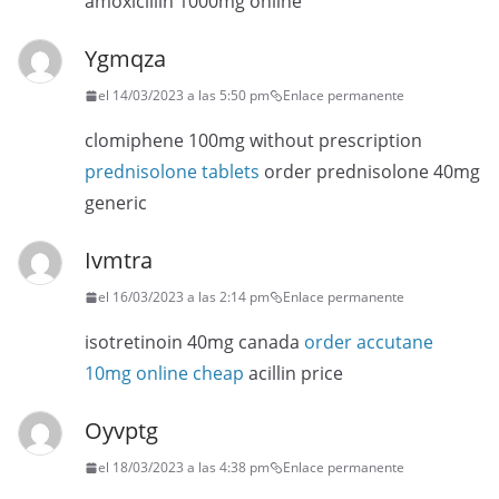
amoxicillin 1000mg online
Ygmqza
el 14/03/2023 a las 5:50 pm
Enlace permanente
clomiphene 100mg without prescription
prednisolone tablets
order prednisolone 40mg
generic
Ivmtra
el 16/03/2023 a las 2:14 pm
Enlace permanente
isotretinoin 40mg canada
order accutane
10mg online cheap
acillin price
Oyvptg
el 18/03/2023 a las 4:38 pm
Enlace permanente