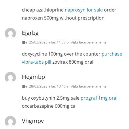
cheap azathioprine
naprosyn for sale
order
naproxen 500mg without prescription
Ejgrbg
el 25/03/2023 a las 11:38 pm
Enlace permanente
doxycycline 100mg over the counter
purchase
vibra-tabs pill
zovirax 800mg oral
Hegmbp
el 28/03/2023 a las 10:46 am
Enlace permanente
buy oxybutynin 2.5mg sale
prograf 1mg oral
oxcarbazepine 600mg ca
Vhgmpv