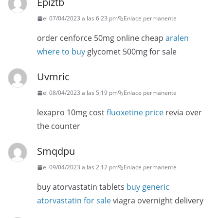
Epiztb
el 07/04/2023 a las 6:23 pm
Enlace permanente
order cenforce 50mg online cheap
aralen
where to buy
glycomet 500mg for sale
Uvmric
el 08/04/2023 a las 5:19 pm
Enlace permanente
lexapro 10mg cost
fluoxetine price
revia over
the counter
Smqdpu
el 09/04/2023 a las 2:12 pm
Enlace permanente
buy atorvastatin tablets
buy generic
atorvastatin for sale
viagra overnight delivery