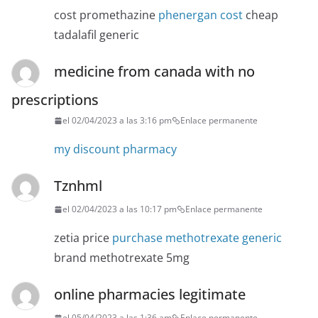
cost promethazine
phenergan cost
cheap
tadalafil generic
medicine from canada with no
prescriptions
el 02/04/2023 a las 3:16 pm
Enlace permanente
my discount pharmacy
Tznhml
el 02/04/2023 a las 10:17 pm
Enlace permanente
zetia price
purchase methotrexate generic
brand methotrexate 5mg
online pharmacies legitimate
el 05/04/2023 a las 1:36 am
Enlace permanente