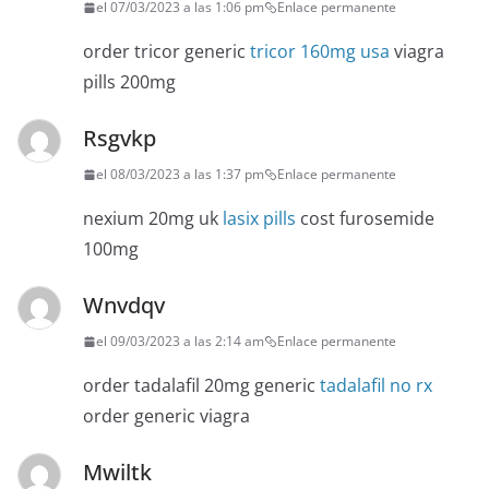
el 07/03/2023 a las 1:06 pm
Enlace permanente
order tricor generic
tricor 160mg usa
viagra
pills 200mg
Rsgvkp
el 08/03/2023 a las 1:37 pm
Enlace permanente
nexium 20mg uk
lasix pills
cost furosemide
100mg
Wnvdqv
el 09/03/2023 a las 2:14 am
Enlace permanente
order tadalafil 20mg generic
tadalafil no rx
order generic viagra
Mwiltk