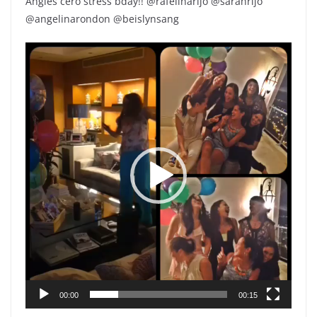
Angies cero stress bday!! @rafelinarijo @sarahrijo
@angelinarondon @beislynsang
Reproductor
de
vídeo
00:00
00:15