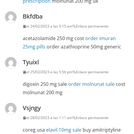
prescription
molnunat 200 mg uk
Bkfdba
el 24/02/2023 a las 5:15 am
Enlace permanente
acetazolamide 250 mg cost
order imuran
25mg pills
order azathioprine 50mg generic
Tyuixl
el 25/02/2023 a las 5:56 pm
Enlace permanente
digoxin 250 mg sale
order molnunat sale
cost
molnunat 200 mg
Vsjngy
el 28/02/2023 a las 1:11 am
Enlace permanente
coreg usa
elavil 10mg sale
buy amitriptyline