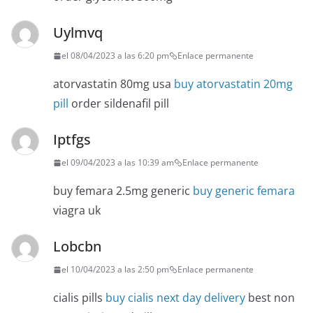
Uylmvq
el 08/04/2023 a las 6:20 pm
Enlace permanente
atorvastatin 80mg usa
buy atorvastatin 20mg
pill
order sildenafil pill
Iptfgs
el 09/04/2023 a las 10:39 am
Enlace permanente
buy femara 2.5mg generic
buy generic femara
viagra uk
Lobcbn
el 10/04/2023 a las 2:50 pm
Enlace permanente
cialis pills
buy cialis next day delivery
best non