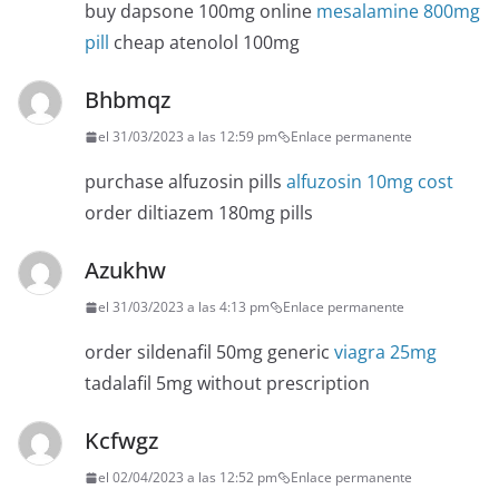
buy dapsone 100mg online
mesalamine 800mg
pill
cheap atenolol 100mg
Bhbmqz
el 31/03/2023 a las 12:59 pm
Enlace permanente
purchase alfuzosin pills
alfuzosin 10mg cost
order diltiazem 180mg pills
Azukhw
el 31/03/2023 a las 4:13 pm
Enlace permanente
order sildenafil 50mg generic
viagra 25mg
tadalafil 5mg without prescription
Kcfwgz
el 02/04/2023 a las 12:52 pm
Enlace permanente