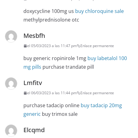
doxycycline 100mg us
buy chloroquine sale
methylprednisolone otc
Mesbfh
el 05/03/2023 a las 11:47 pm
Enlace permanente
buy generic ropinirole 1mg
buy labetalol 100
mg pills
purchase trandate pill
Lmfitv
el 06/03/2023 a las 11:44 pm
Enlace permanente
purchase tadacip online
buy tadacip 20mg
generic
buy trimox sale
Elcqmd