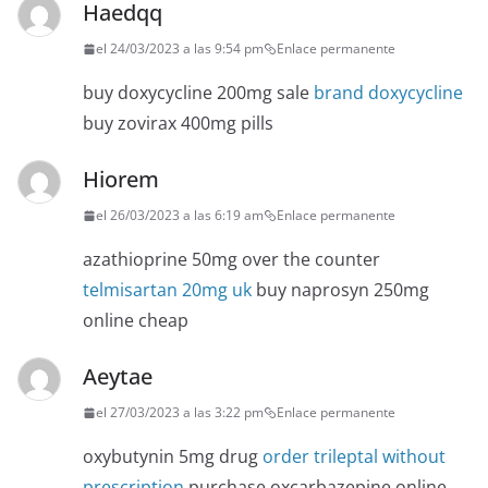
Haedqq
el 24/03/2023 a las 9:54 pm
Enlace permanente
buy doxycycline 200mg sale
brand doxycycline
buy zovirax 400mg pills
Hiorem
el 26/03/2023 a las 6:19 am
Enlace permanente
azathioprine 50mg over the counter
telmisartan 20mg uk
buy naprosyn 250mg
online cheap
Aeytae
el 27/03/2023 a las 3:22 pm
Enlace permanente
oxybutynin 5mg drug
order trileptal without
prescription
purchase oxcarbazepine online