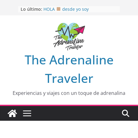
Saltar
Lo último:
HOLA
desde yo soy
al
Aprovechando que Wen tenía que
contenido
venia
EL SENDERO DEL CACAO: Excelente
opción
HOSPEDAJE AL NATURALSHH !!
.
En
OTRA PERSPECTIVA de RÍO EL
The Adrenaline
MULITO!
Traveler
Experiencias y viajes con un toque de adrenalina