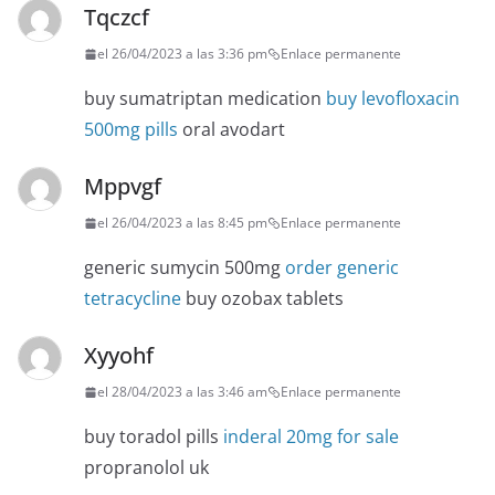
Tqczcf
el 26/04/2023 a las 3:36 pm
Enlace permanente
buy sumatriptan medication
buy levofloxacin
500mg pills
oral avodart
Mppvgf
el 26/04/2023 a las 8:45 pm
Enlace permanente
generic sumycin 500mg
order generic
tetracycline
buy ozobax tablets
Xyyohf
el 28/04/2023 a las 3:46 am
Enlace permanente
buy toradol pills
inderal 20mg for sale
propranolol uk