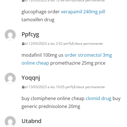
el 12/03/2023 a las 12:48 am
Enlace permanente
glucophage order
verapamil 240mg pill
tamoxifen drug
Ppfcyg
el 12/03/2023 a las 2:52 pm
Enlace permanente
modafinil 100mg us
order stromectol 3mg
online cheap
promethazine 25mg price
Yoqqnj
el 13/03/2023 a las 10:05 pm
Enlace permanente
buy clomiphene online cheap
clomid drug
buy
generic prednisolone 20mg
Utabnd