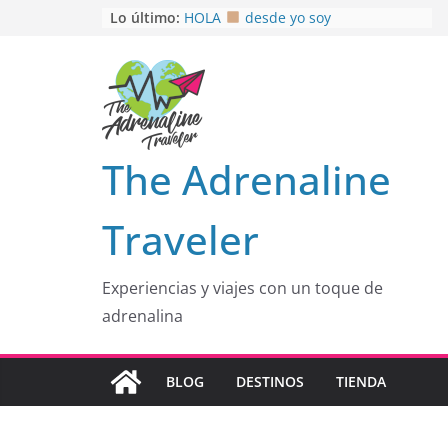
Saltar
Lo último:
HOLA
desde yo soy
Aprovechando que Wen tenía que
al
venia
contenido
EL SENDERO DEL CACAO: Excelente
opción
HOSPEDAJE AL NATURALSHH !!
.
En
OTRA PERSPECTIVA de RÍO EL
The Adrenaline
MULITO!
Traveler
Experiencias y viajes con un toque de
adrenalina
BLOG
DESTINOS
TIENDA