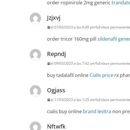
order ropinirole 2mg generic
trandat
Jzjxvj
el 07/03/2023 a las 6:49 pm
Enlace permanent
order tricor 160mg pill
sildenafil gene
Repndj
el 09/03/2023 a las 7:42 am
Enlace permanent
buy tadalafil online
Cialis price
rx phar
Ogjass
el 11/03/2023 a las 1:25 am
Enlace permanent
cialis buy online
brand levitra
non pres
Nftwfk