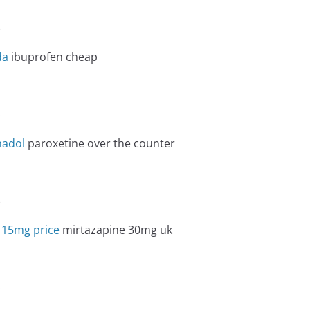
e
da
ibuprofen cheap
e
nadol
paroxetine over the counter
e
 15mg price
mirtazapine 30mg uk
e