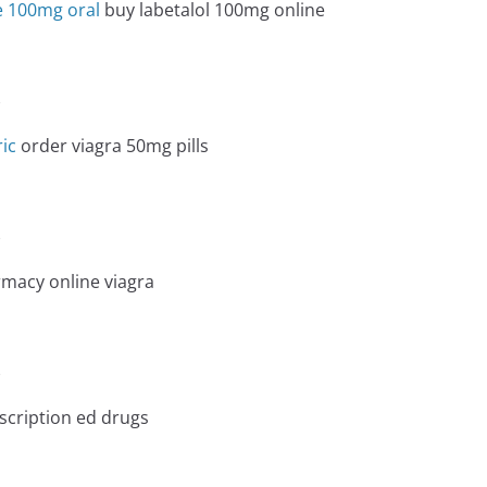
e 100mg oral
buy labetalol 100mg online
e
ric
order viagra 50mg pills
e
macy online viagra
e
cription ed drugs