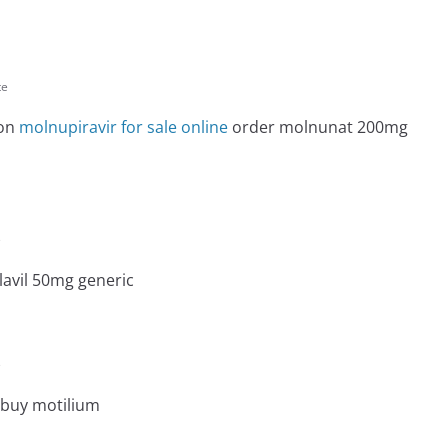
te
ion
molnupiravir for sale online
order molnunat 200mg
e
lavil 50mg generic
e
buy motilium