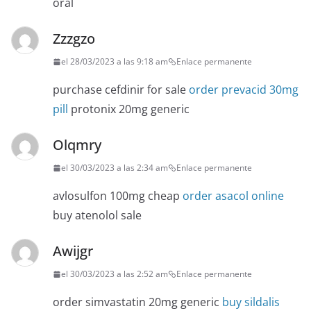
oral
Zzzgzo
el 28/03/2023 a las 9:18 am
Enlace permanente
purchase cefdinir for sale
order prevacid 30mg
pill
protonix 20mg generic
Olqmry
el 30/03/2023 a las 2:34 am
Enlace permanente
avlosulfon 100mg cheap
order asacol online
buy atenolol sale
Awijgr
el 30/03/2023 a las 2:52 am
Enlace permanente
order simvastatin 20mg generic
buy sildalis