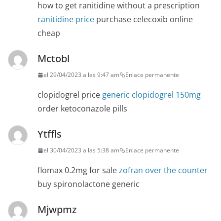
how to get ranitidine without a prescription
ranitidine price
purchase celecoxib online
cheap
Mctobl
el 29/04/2023 a las 9:47 am
Enlace permanente
clopidogrel price
generic clopidogrel 150mg
order ketoconazole pills
Ytffls
el 30/04/2023 a las 5:38 am
Enlace permanente
flomax 0.2mg for sale
zofran over the counter
buy spironolactone generic
Mjwpmz