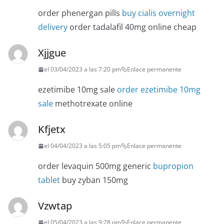
order phenergan pills
buy cialis overnight
delivery
order tadalafil 40mg online cheap
Xjjgue
el 03/04/2023 a las 7:20 pm
Enlace permanente
ezetimibe 10mg sale
order ezetimibe 10mg
sale
methotrexate online
Kfjetx
el 04/04/2023 a las 5:05 pm
Enlace permanente
order levaquin 500mg generic
bupropion
tablet
buy zyban 150mg
Vzwtap
el 05/04/2023 a las 9:28 pm
Enlace permanente