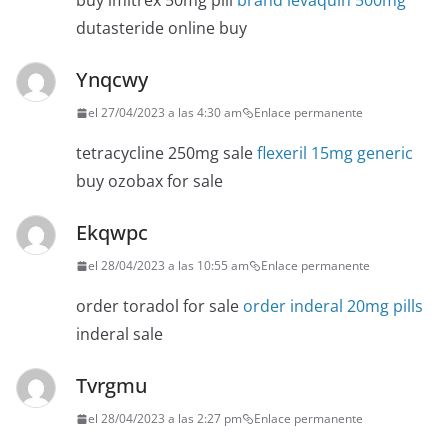
buy imitrex 50mg pill
brand levaquin 500mg
dutasteride online buy
Ynqcwy
el 27/04/2023 a las 4:30 am
Enlace permanente
tetracycline 250mg sale
flexeril 15mg generic
buy ozobax for sale
Ekqwpc
el 28/04/2023 a las 10:55 am
Enlace permanente
order toradol for sale
order inderal 20mg pills
inderal sale
Tvrgmu
el 28/04/2023 a las 2:27 pm
Enlace permanente