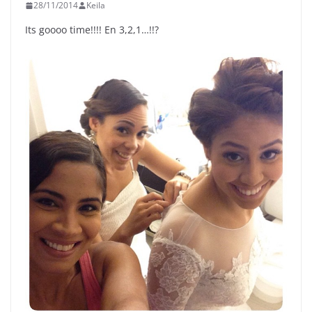
28/11/2014
Keila
Its goooo time!!!! En 3,2,1…!!?