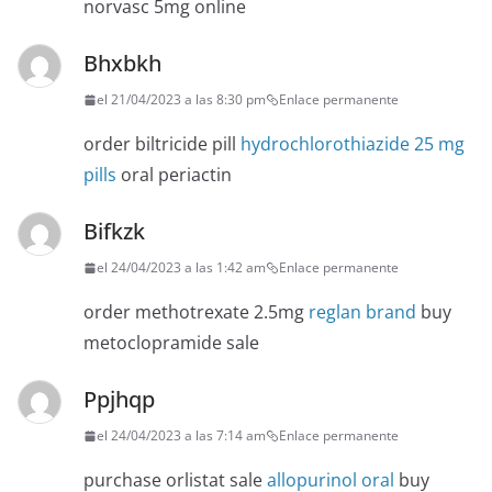
norvasc 5mg online
Bhxbkh
el 21/04/2023 a las 8:30 pm
Enlace permanente
order biltricide pill
hydrochlorothiazide 25 mg
pills
oral periactin
Bifkzk
el 24/04/2023 a las 1:42 am
Enlace permanente
order methotrexate 2.5mg
reglan brand
buy
metoclopramide sale
Ppjhqp
el 24/04/2023 a las 7:14 am
Enlace permanente
purchase orlistat sale
allopurinol oral
buy