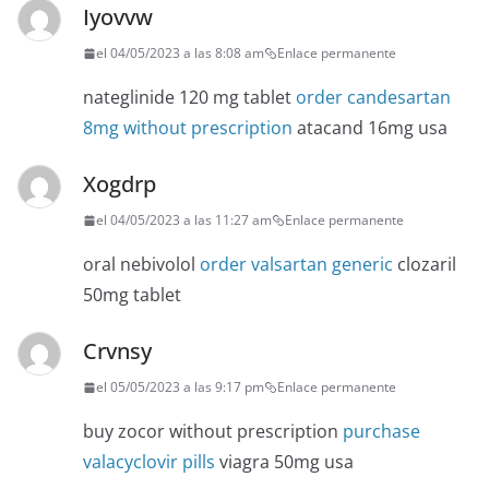
Iyovvw
el 04/05/2023 a las 8:08 am
Enlace permanente
nateglinide 120 mg tablet
order candesartan
8mg without prescription
atacand 16mg usa
Xogdrp
el 04/05/2023 a las 11:27 am
Enlace permanente
oral nebivolol
order valsartan generic
clozaril
50mg tablet
Crvnsy
el 05/05/2023 a las 9:17 pm
Enlace permanente
buy zocor without prescription
purchase
valacyclovir pills
viagra 50mg usa