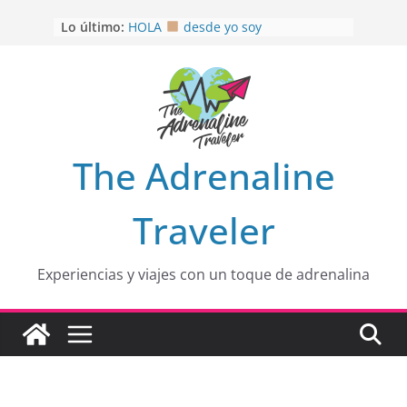
Saltar
Lo último:
HOLA
desde yo soy
al
Aprovechando que Wen tenía que
contenido
venia
EL SENDERO DEL CACAO: Excelente
opción
HOSPEDAJE AL NATURALSHH !!
.
En
OTRA PERSPECTIVA de RÍO EL
The Adrenaline
MULITO!
Traveler
Experiencias y viajes con un toque de adrenalina