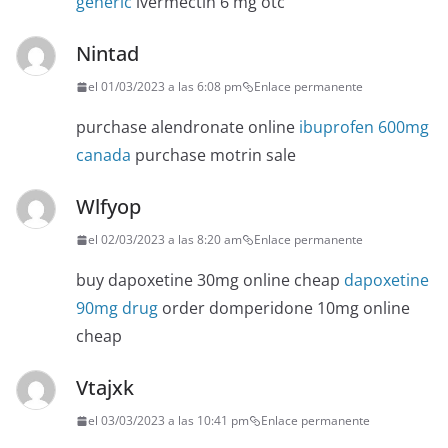
generic
ivermectin 6 mg otc
Nintad
el 01/03/2023 a las 6:08 pm
Enlace permanente
purchase alendronate online
ibuprofen 600mg
canada
purchase motrin sale
Wlfyop
el 02/03/2023 a las 8:20 am
Enlace permanente
buy dapoxetine 30mg online cheap
dapoxetine
90mg drug
order domperidone 10mg online
cheap
Vtajxk
el 03/03/2023 a las 10:41 pm
Enlace permanente