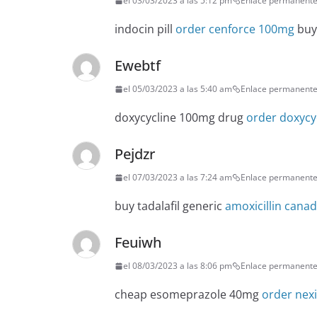
el 03/03/2023 a las 5:12 pm
Enlace permanent
indocin pill
order cenforce 100mg
buy
Ewebtf
el 05/03/2023 a las 5:40 am
Enlace permanent
doxycycline 100mg drug
order doxycy
Pejdzr
el 07/03/2023 a las 7:24 am
Enlace permanent
buy tadalafil generic
amoxicillin cana
Feuiwh
el 08/03/2023 a las 8:06 pm
Enlace permanent
cheap esomeprazole 40mg
order nex