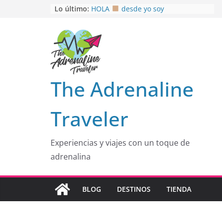
Saltar
Lo último:
HOLA
desde yo soy
Aprovechando que Wen tenía que
al
venia
contenido
EL SENDERO DEL CACAO: Excelente
opción
HOSPEDAJE AL NATURALSHH !!
.
En
OTRA PERSPECTIVA de RÍO EL
The Adrenaline
MULITO!
Traveler
Experiencias y viajes con un toque de
adrenalina
BLOG
DESTINOS
TIENDA