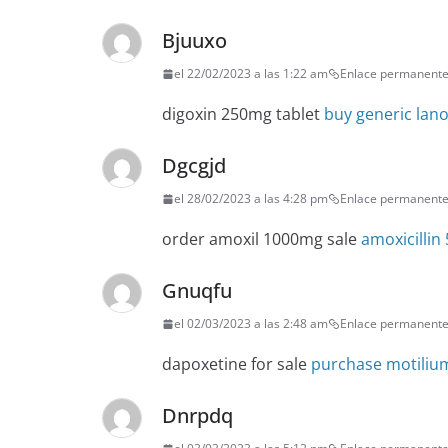
Bjuuxo
el 22/02/2023 a las 1:22 am
Enlace permanent
digoxin 250mg tablet
buy generic lano
Dgcgjd
el 28/02/2023 a las 4:28 pm
Enlace permanent
order amoxil 1000mg sale
amoxicilli
Gnuqfu
el 02/03/2023 a las 2:48 am
Enlace permanent
dapoxetine for sale
purchase motilium
Dnrpdq