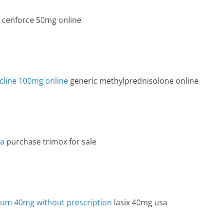
e
 cenforce 50mg online
e
cline 100mg online
generic methylprednisolone online
e
da
purchase trimox for sale
e
ium 40mg without prescription
lasix 40mg usa