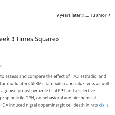
9 years later!!! …. Tu amor
week !! Times Square
»
te
to assess and compare the effect of 17ОІ estradiol and
ptor modulators SERMs, tamoxifen and raloxifene, as well
 agonist, propyl pyrazole triol PPT and a selective
lpropionitrile DPN, on behavioral and biochemical
HDA induced nigral dopaminergic cell death in rats
cialis