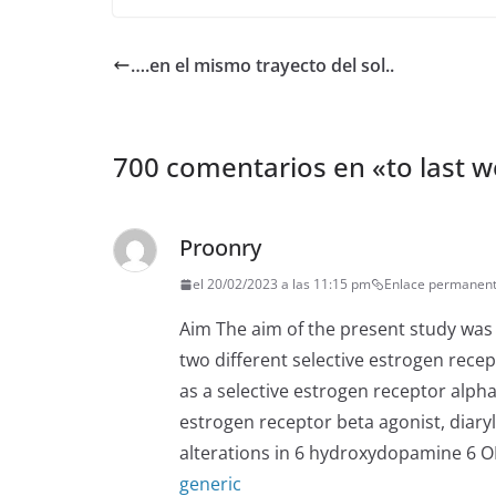
….en el mismo trayecto del sol..
700 comentarios en «
to last 
Proonry
el 20/02/2023 a las 11:15 pm
Enlace permanen
Aim The aim of the present study was 
two different selective estrogen rece
as a selective estrogen receptor alpha
estrogen receptor beta agonist, diary
alterations in 6 hydroxydopamine 6 O
generic