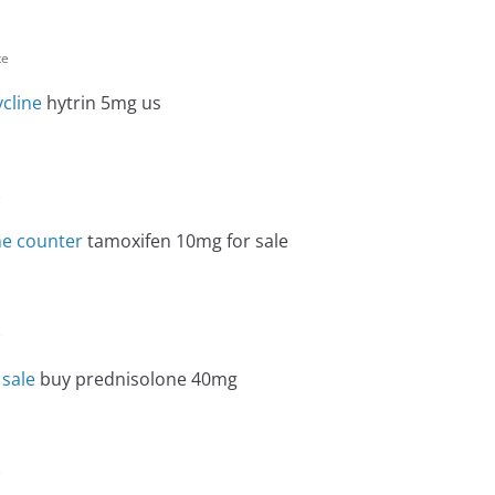
te
cline
hytrin 5mg us
e
he counter
tamoxifen 10mg for sale
e
 sale
buy prednisolone 40mg
e