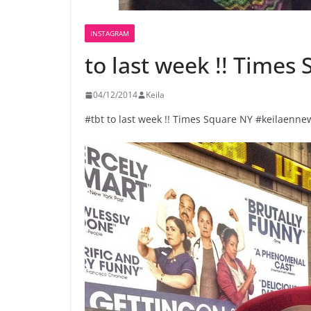
INSTAGRAM
to last week !! Times
04/12/2014
Keila
#tbt to last week !! Times Square NY #keilaenne