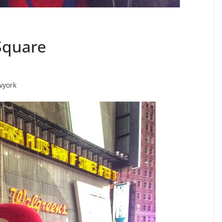
 Square
wyork