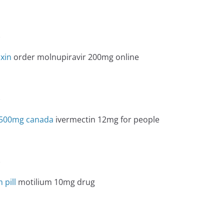
e
xin
order molnupiravir 200mg online
e
n 500mg canada
ivermectin 12mg for people
e
 pill
motilium 10mg drug