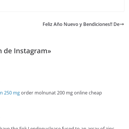
Feliz Año Nuevo y Bendiciones!! De
 de Instagram
»
e
in 250 mg
order molnunat 200 mg online cheap
e
e the Fok I endonuclease fused to an array of zinc