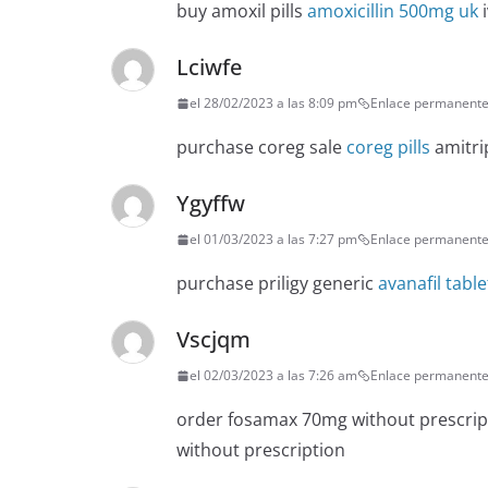
buy amoxil pills
amoxicillin 500mg uk
i
Lciwfe
el 28/02/2023 a las 8:09 pm
Enlace permanent
purchase coreg sale
coreg pills
amitri
Ygyffw
el 01/03/2023 a las 7:27 pm
Enlace permanent
purchase priligy generic
avanafil table
Vscjqm
el 02/03/2023 a las 7:26 am
Enlace permanent
order fosamax 70mg without prescri
without prescription