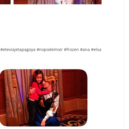
#eteviajetapagoya #nopodemoir #frozen #ana #elsa