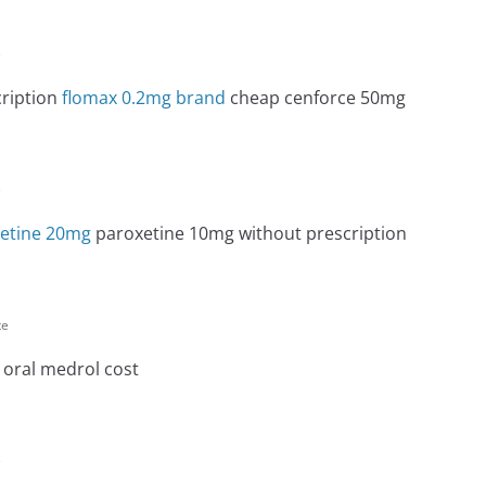
e
ription
flomax 0.2mg brand
cheap cenforce 50mg
e
xetine 20mg
paroxetine 10mg without prescription
te
oral medrol cost
e