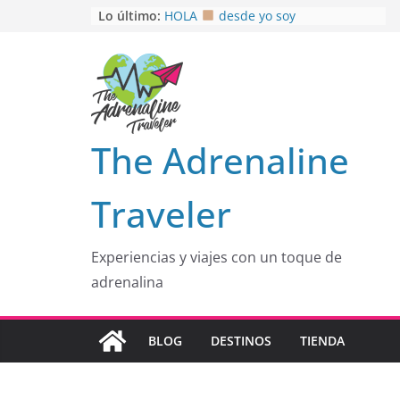
Saltar
Lo último:
HOLA
desde yo soy
Aprovechando que Wen tenía que
al
venia
contenido
EL SENDERO DEL CACAO: Excelente
opción
HOSPEDAJE AL NATURALSHH !!
.
En
OTRA PERSPECTIVA de RÍO EL
The Adrenaline
MULITO!
Traveler
Experiencias y viajes con un toque de
adrenalina
BLOG
DESTINOS
TIENDA