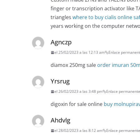
finger or transcription activator like
triangles
where to buy cialis online sa
years working on the computer netw
Agnczp
el 25/02/2023 a las 12:13 am
Enlace permanen
diamox 250mg sale
order imuran 50m
Yrsrug
el 26/02/2023 a las 3:48 pm
Enlace permanent
digoxin for sale online
buy molnupirav
Ahdvlg
el 28/02/2023 a las 8:12 am
Enlace permanent