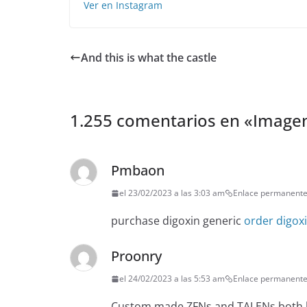
Ver en Instagram
And this is what the castle
1.255 comentarios en «
Imagen
Pmbaon
el 23/02/2023 a las 3:03 am
Enlace permanent
purchase digoxin generic
order digox
Proonry
el 24/02/2023 a las 5:53 am
Enlace permanent
Custom made ZFNs and TALENs both hav