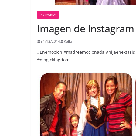
INSTAGRAM
Imagen de Instagram
31/12/2014
Keila
#Enemocion #madreemocionada #hijaenextasis 
#magickingdom