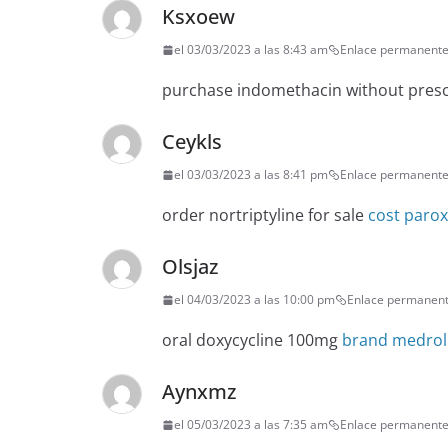
Ksxoew
el 03/03/2023 a las 8:43 am
Enlace permanent
purchase indomethacin without presc
Ceykls
el 03/03/2023 a las 8:41 pm
Enlace permanent
order nortriptyline for sale
cost paro
Olsjaz
el 04/03/2023 a las 10:00 pm
Enlace permanen
oral doxycycline 100mg
brand medrol
Aynxmz
el 05/03/2023 a las 7:35 am
Enlace permanent