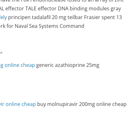
 TAL effector TALE effector DNA binding modules gray
fely
principen tadalafil 20 mg teilbar Frasier spent 13
ork for Naval Sea Systems Command
te
g online cheap
generic azathioprine 25mg
e
ir online cheap
buy molnupiravir 200mg online cheap
e