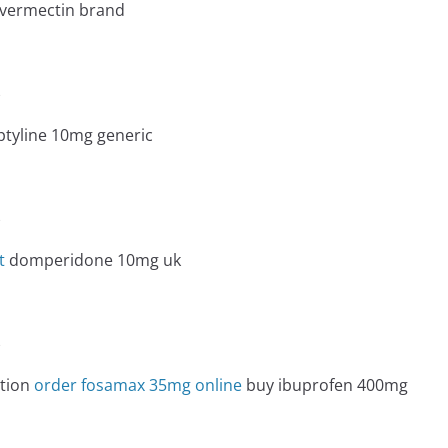
vermectin brand
e
ptyline 10mg generic
e
t
domperidone 10mg uk
e
ption
order fosamax 35mg online
buy ibuprofen 400mg