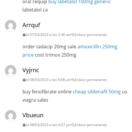
oral requip
buy labetalol 100mg generic
labetalol ca
Arrquf
el 07/03/2023 a las 2:36 am
Enlace permanente
order tadacip 20mg sale
amoxicillin 250mg
price
cost trimox 250mg
Vyjrnc
el 08/03/2023 a las 6:08 am
Enlace permanente
buy fenofibrate online
cheap sildenafil 50mg
us
viagra sales
Vbueun
el 08/03/2023 a las 4:07 pm
Enlace permanente