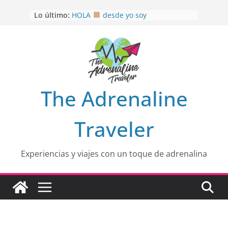
Saltar
OTRA PERSPECTIVA de RÍO EL
Lo último:
al
MULITO!
HOLA
desde yo soy
contenido
Aprovechando que Wen tenía que
venia
EL SENDERO DEL CACAO: Excelente
opción
HOSPEDAJE AL NATURALSHH !!
.
The Adrenaline
En
Traveler
Experiencias y viajes con un toque de adrenalina