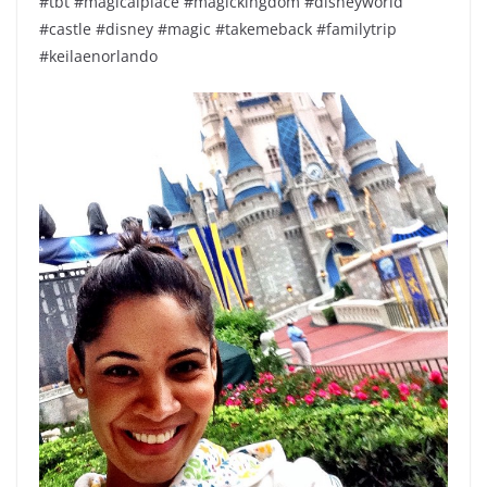
#tbt #magicalplace #magickingdom #disneyworld
#castle #disney #magic #takemeback #familytrip
#keilaenorlando