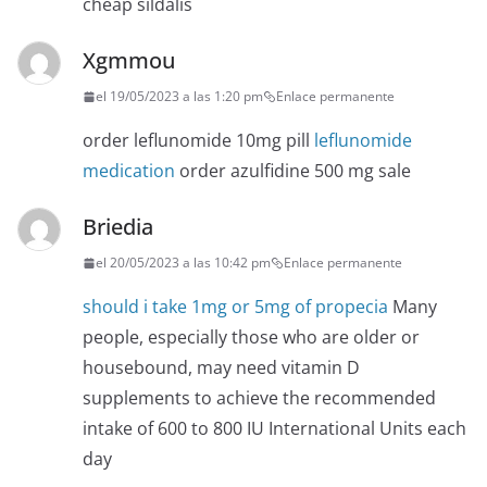
cheap sildalis
Xgmmou
el 19/05/2023 a las 1:20 pm
Enlace permanente
order leflunomide 10mg pill
leflunomide
medication
order azulfidine 500 mg sale
Briedia
el 20/05/2023 a las 10:42 pm
Enlace permanente
should i take 1mg or 5mg of propecia
Many
people, especially those who are older or
housebound, may need vitamin D
supplements to achieve the recommended
intake of 600 to 800 IU International Units each
day