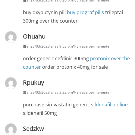
el 27/03/2023 a las 6:26 pm
Enlace permanente
buy oxybutynin pill
buy prograf pills
trileptal
300mg over the counter
Ohuahu
el 28/03/2023 a las 9:53 pm
Enlace permanente
order generic cefdinir 300mg
protonix over the
counter
order protonix 40mg for sale
Rpukuy
el 29/03/2023 a las 3:22 pm
Enlace permanente
purchase simvastatin generic
sildenafil on line
sildenafil 50mg
Sedzkw