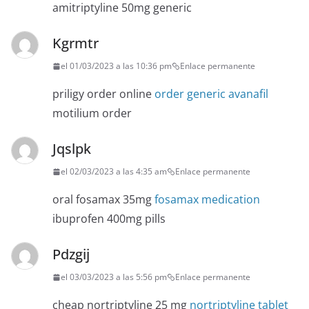
amitriptyline 50mg generic
Kgrmtr
el 01/03/2023 a las 10:36 pm
Enlace permanente
priligy order online
order generic avanafil
motilium order
Jqslpk
el 02/03/2023 a las 4:35 am
Enlace permanente
oral fosamax 35mg
fosamax medication
ibuprofen 400mg pills
Pdzgij
el 03/03/2023 a las 5:56 pm
Enlace permanente
cheap nortriptyline 25 mg
nortriptyline tablet