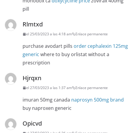
monodox ca
doxycycline price
zovirax 400mg
pill
Rlmtxd
el 25/03/2023 a las 4:18 am
Enlace permanente
purchase avodart pills
order cephalexin 125mg
generic
where to buy orlistat without a
prescription
Hjrqxn
el 27/03/2023 a las 1:37 am
Enlace permanente
imuran 50mg canada
naprosyn 500mg brand
buy naproxen generic
Opicvd