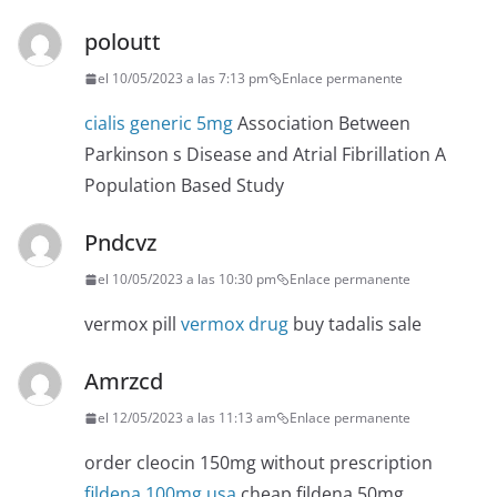
poloutt
el 10/05/2023 a las 7:13 pm
Enlace permanente
cialis generic 5mg
Association Between
Parkinson s Disease and Atrial Fibrillation A
Population Based Study
Pndcvz
el 10/05/2023 a las 10:30 pm
Enlace permanente
vermox pill
vermox drug
buy tadalis sale
Amrzcd
el 12/05/2023 a las 11:13 am
Enlace permanente
order cleocin 150mg without prescription
fildena 100mg usa
cheap fildena 50mg