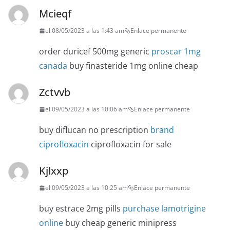
Mcieqf
el 08/05/2023 a las 1:43 am
Enlace permanente
order duricef 500mg generic
proscar 1mg
canada
buy finasteride 1mg online cheap
Zctvvb
el 09/05/2023 a las 10:06 am
Enlace permanente
buy diflucan no prescription
brand
ciprofloxacin
ciprofloxacin for sale
Kjlxxp
el 09/05/2023 a las 10:25 am
Enlace permanente
buy estrace 2mg pills
purchase lamotrigine
online
buy cheap generic minipress