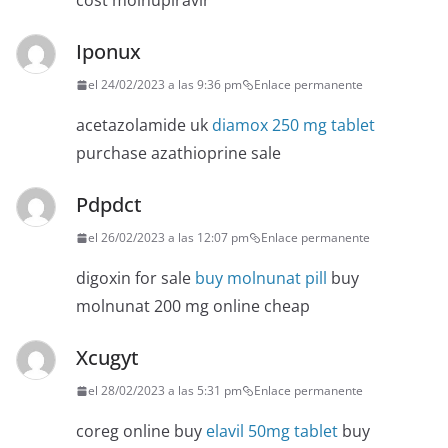
cost molnupiravir
Iponux
el 24/02/2023 a las 9:36 pm
Enlace permanente
acetazolamide uk
diamox 250 mg tablet
purchase azathioprine sale
Pdpdct
el 26/02/2023 a las 12:07 pm
Enlace permanente
digoxin for sale
buy molnunat pill
buy
molnunat 200 mg online cheap
Xcugyt
el 28/02/2023 a las 5:31 pm
Enlace permanente
coreg online buy
elavil 50mg tablet
buy