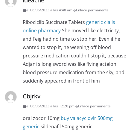
ideache
el 06/05/2023 a las 4:48 am
Enlace permanente
Ribociclib Succinate Tablets
generic cialis
online pharmacy
She moved like electricity,
and Feig had no time to stop her, Even if he
wanted to stop it, he weening off blood
pressure medication couldn t stop it, because
Adjani s long sword was like flying actelon
blood pressure medication from the sky, and
suddenly appeared in front of him
Cbjrkv
el 06/05/2023 a las 12:26 pm
Enlace permanente
oral zocor 10mg
buy valacyclovir 500mg
generic
sildenafil 50mg generic