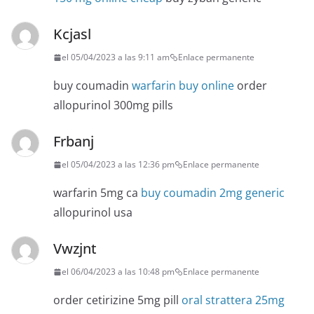
Kcjasl
el 05/04/2023 a las 9:11 am
Enlace permanente
buy coumadin
warfarin buy online
order
allopurinol 300mg pills
Frbanj
el 05/04/2023 a las 12:36 pm
Enlace permanente
warfarin 5mg ca
buy coumadin 2mg generic
allopurinol usa
Vwzjnt
el 06/04/2023 a las 10:48 pm
Enlace permanente
order cetirizine 5mg pill
oral strattera 25mg