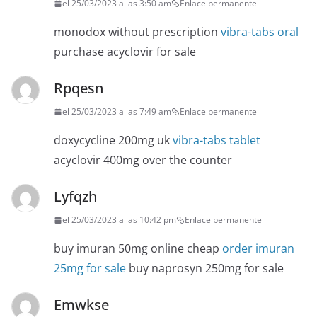
el 25/03/2023 a las 3:50 am
Enlace permanente
monodox without prescription
vibra-tabs oral
purchase acyclovir for sale
Rpqesn
el 25/03/2023 a las 7:49 am
Enlace permanente
doxycycline 200mg uk
vibra-tabs tablet
acyclovir 400mg over the counter
Lyfqzh
el 25/03/2023 a las 10:42 pm
Enlace permanente
buy imuran 50mg online cheap
order imuran
25mg for sale
buy naprosyn 250mg for sale
Emwkse