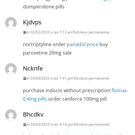
domperidone pills
Kjdvps
el 02/03/2023 a las 7:13 pm
Enlace permanente
nortriptyline order
panadol price
buy
paroxetine 20mg sale
Ncknfe
el 03/03/2023 a las 1:41 pm
Enlace permanente
purchase indocin without prescription
flomax
0.4mg pills
order cenforce 100mg pill
Bhcdkv
el 03/03/2023 a las 4:14 pm
Enlace permanente