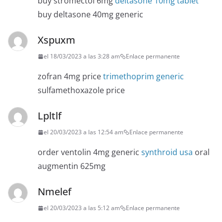
buy stromectol 6mg
deltasone 10mg tablet
buy deltasone 40mg generic
Xspuxm
el 18/03/2023 a las 3:28 am
Enlace permanente
zofran 4mg price
trimethoprim generic
sulfamethoxazole price
Lpltlf
el 20/03/2023 a las 12:54 am
Enlace permanente
order ventolin 4mg generic
synthroid usa
oral
augmentin 625mg
Nmelef
el 20/03/2023 a las 5:12 am
Enlace permanente