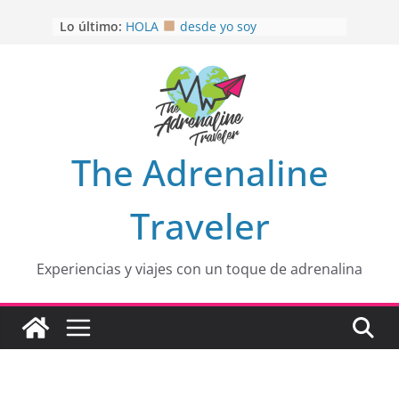
Saltar
OTRA PERSPECTIVA de RÍO EL
Lo último:
al
MULITO!
HOLA
desde yo soy
contenido
Aprovechando que Wen tenía que
venia
EL SENDERO DEL CACAO: Excelente
opción
HOSPEDAJE AL NATURALSHH !!
.
The Adrenaline
En
Traveler
Experiencias y viajes con un toque de adrenalina