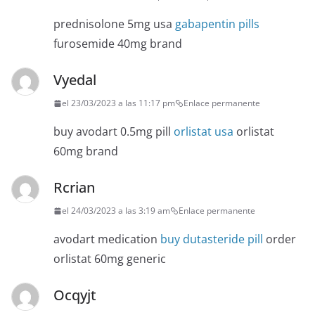
prednisolone 5mg usa
gabapentin pills
furosemide 40mg brand
Vyedal
el 23/03/2023 a las 11:17 pm
Enlace permanente
buy avodart 0.5mg pill
orlistat usa
orlistat
60mg brand
Rcrian
el 24/03/2023 a las 3:19 am
Enlace permanente
avodart medication
buy dutasteride pill
order
orlistat 60mg generic
Ocqyjt