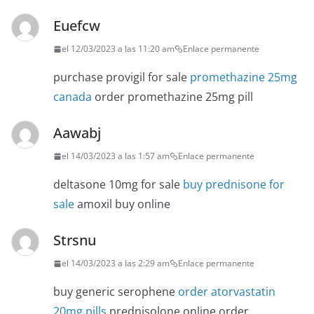
Euefcw
el 12/03/2023 a las 11:20 am
Enlace permanente
purchase provigil for sale
promethazine 25mg
canada
order promethazine 25mg pill
Aawabj
el 14/03/2023 a las 1:57 am
Enlace permanente
deltasone 10mg for sale
buy prednisone for
sale
amoxil buy online
Strsnu
el 14/03/2023 a las 2:29 am
Enlace permanente
buy generic serophene
order atorvastatin
20mg pills
prednisolone online order