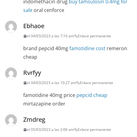
indomethacin drug
buy tamsulosin 0.4mg for
sale
oral cenforce
Ebhaoe
el 04/03/2023 a las 7:16 am
Enlace permanente
brand pepcid 40mg
famotidine cost
remeron
cheap
Rvrfyy
el 04/03/2023 a las 10:27 am
Enlace permanente
famotidine 40mg price
pepcid cheap
mirtazapine order
Zmdreg
el 05/03/2023 a las 2:06 am
Enlace permanente