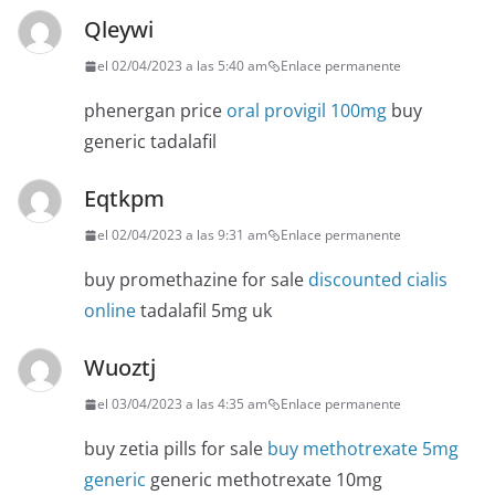
Qleywi
el 02/04/2023 a las 5:40 am
Enlace permanente
phenergan price
oral provigil 100mg
buy
generic tadalafil
Eqtkpm
el 02/04/2023 a las 9:31 am
Enlace permanente
buy promethazine for sale
discounted cialis
online
tadalafil 5mg uk
Wuoztj
el 03/04/2023 a las 4:35 am
Enlace permanente
buy zetia pills for sale
buy methotrexate 5mg
generic
generic methotrexate 10mg