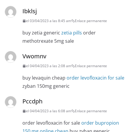
Ibklsj
el 03/04/2023 a las 8:45 am
Enlace permanente
buy zetia generic
zetia pills
order
methotrexate 5mg sale
Vwomnv
el 04/04/2023 a las 2:08 am
Enlace permanente
buy levaquin cheap
order levofloxacin for sale
zyban 150mg generic
Pccdph
el 04/04/2023 a las 6:08 am
Enlace permanente
order levofloxacin for sale
order bupropion
150 mg online cheap
buy zyban generic