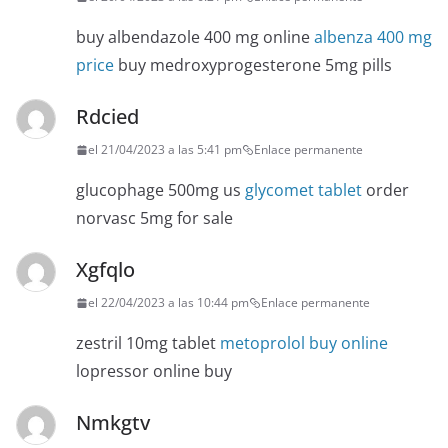
buy albendazole 400 mg online
albenza 400 mg
price
buy medroxyprogesterone 5mg pills
Rdcied
el 21/04/2023 a las 5:41 pm
Enlace permanente
glucophage 500mg us
glycomet tablet
order
norvasc 5mg for sale
Xgfqlo
el 22/04/2023 a las 10:44 pm
Enlace permanente
zestril 10mg tablet
metoprolol buy online
lopressor online buy
Nmkgtv