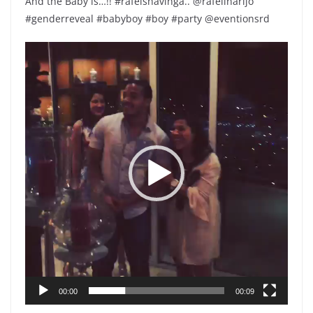
And the Baby is…!! #rafeishavinga.. @rafelinarijo
#genderreveal #babyboy #boy #party @eventionsrd
Reproductor
de
vídeo
00:00
00:09