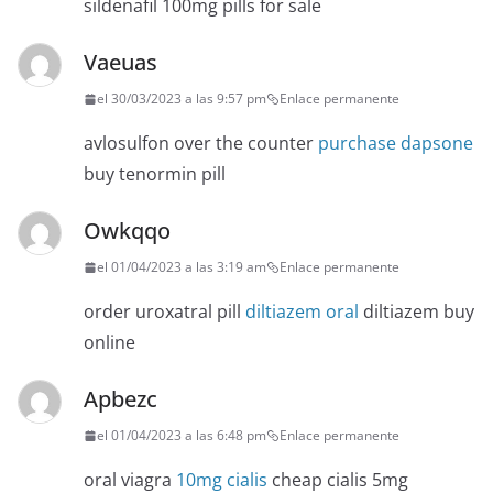
sildenafil 100mg pills for sale
Vaeuas
el 30/03/2023 a las 9:57 pm
Enlace permanente
avlosulfon over the counter
purchase dapsone
buy tenormin pill
Owkqqo
el 01/04/2023 a las 3:19 am
Enlace permanente
order uroxatral pill
diltiazem oral
diltiazem buy
online
Apbezc
el 01/04/2023 a las 6:48 pm
Enlace permanente
oral viagra
10mg cialis
cheap cialis 5mg