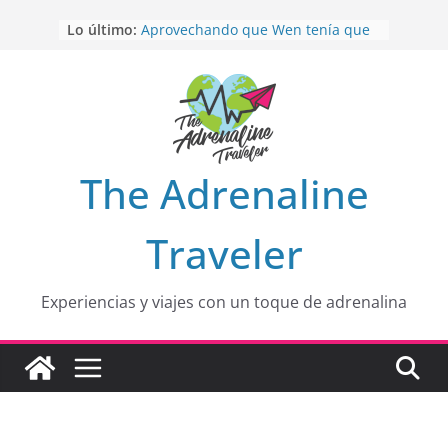
Saltar
Lo último:
HOLA
desde yo soy
al
Aprovechando que Wen tenía que
contenido
venia
EL SENDERO DEL CACAO: Excelente
opción
HOSPEDAJE AL NATURALSHH !!
.
En
OTRA PERSPECTIVA de RÍO EL
The Adrenaline
MULITO!
Traveler
Experiencias y viajes con un toque de adrenalina