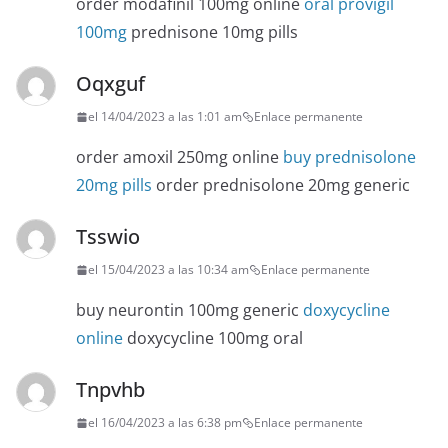
order modafinil 100mg online
oral provigil
100mg
prednisone 10mg pills
Oqxguf
el 14/04/2023 a las 1:01 am
Enlace permanente
order amoxil 250mg online
buy prednisolone
20mg pills
order prednisolone 20mg generic
Tsswio
el 15/04/2023 a las 10:34 am
Enlace permanente
buy neurontin 100mg generic
doxycycline
online
doxycycline 100mg oral
Tnpvhb
el 16/04/2023 a las 6:38 pm
Enlace permanente