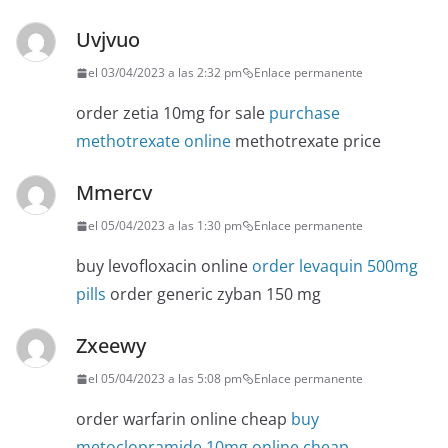
Uvjvuo
el 03/04/2023 a las 2:32 pm
Enlace permanente
order zetia 10mg for sale
purchase
methotrexate online
methotrexate price
Mmercv
el 05/04/2023 a las 1:30 pm
Enlace permanente
buy levofloxacin online
order levaquin 500mg
pills
order generic zyban 150 mg
Zxeewy
el 05/04/2023 a las 5:08 pm
Enlace permanente
order warfarin online cheap
buy
metoclopramide 10mg online cheap