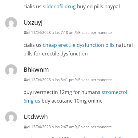
cialis us
sildenafil drug
buy ed pills paypal
Uxzuyj
el 11/04/2023 a las 7:18 am
Enlace permanente
cialis us
cheap erectile dysfunction pills
natural
pills for erectile dysfunction
Bhkwnm
el 12/04/2023 a las 3:41 pm
Enlace permanente
buy ivermectin 12mg for humans
stromectol
6mg us
buy accutane 10mg online
Utdwwh
el 13/04/2023 a las 2:47 am
Enlace permanente