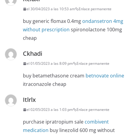
el 30/04/2023 a las 10:53 am
Enlace permanente
buy generic flomax 0.4mg
ondansetron 4mg
without prescription
spironolactone 100mg
cheap
Ckhadi
el 01/05/2023 a las 8:09 pm
Enlace permanente
buy betamethasone cream
betnovate online
itraconazole cheap
Itlrlx
el 02/05/2023 a las 1:03 pm
Enlace permanente
purchase ipratropium sale
combivent
medication
buy linezolid 600 mg without