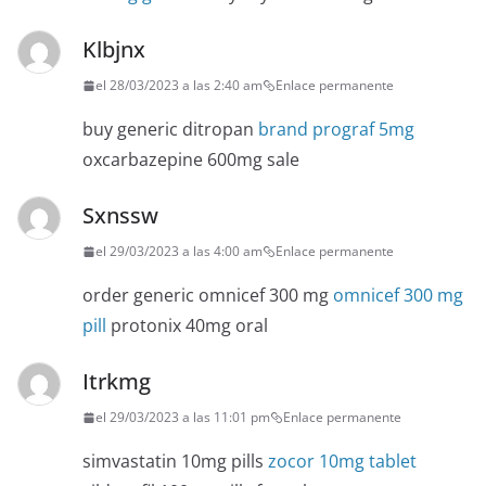
Klbjnx
el 28/03/2023 a las 2:40 am
Enlace permanente
buy generic ditropan
brand prograf 5mg
oxcarbazepine 600mg sale
Sxnssw
el 29/03/2023 a las 4:00 am
Enlace permanente
order generic omnicef 300 mg
omnicef 300 mg
pill
protonix 40mg oral
Itrkmg
el 29/03/2023 a las 11:01 pm
Enlace permanente
simvastatin 10mg pills
zocor 10mg tablet