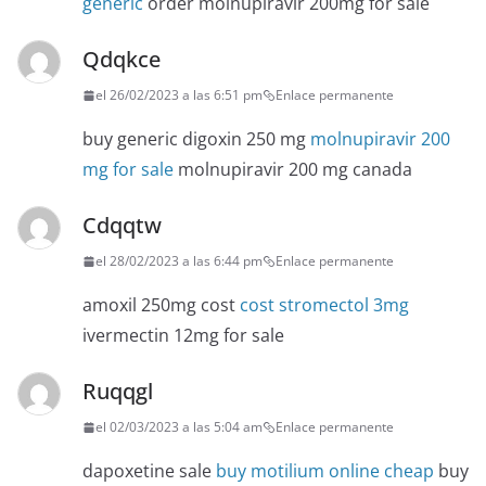
generic
order molnupiravir 200mg for sale
Qdqkce
el 26/02/2023 a las 6:51 pm
Enlace permanente
buy generic digoxin 250 mg
molnupiravir 200
mg for sale
molnupiravir 200 mg canada
Cdqqtw
el 28/02/2023 a las 6:44 pm
Enlace permanente
amoxil 250mg cost
cost stromectol 3mg
ivermectin 12mg for sale
Ruqqgl
el 02/03/2023 a las 5:04 am
Enlace permanente
dapoxetine sale
buy motilium online cheap
buy