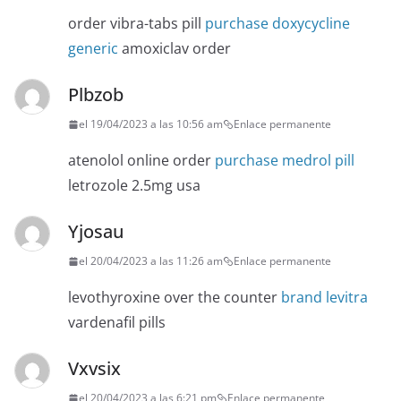
order vibra-tabs pill
purchase doxycycline
generic
amoxiclav order
Plbzob
el 19/04/2023 a las 10:56 am
Enlace permanente
atenolol online order
purchase medrol pill
letrozole 2.5mg usa
Yjosau
el 20/04/2023 a las 11:26 am
Enlace permanente
levothyroxine over the counter
brand levitra
vardenafil pills
Vxvsix
el 20/04/2023 a las 6:21 pm
Enlace permanente