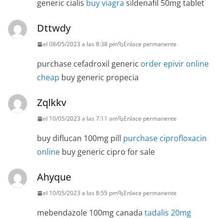
generic cialis
buy viagra
sildenafil 50mg tablet
Dttwdy
el 08/05/2023 a las 8:38 pm
Enlace permanente
purchase cefadroxil generic
order epivir online
cheap
buy generic propecia
Zqlkkv
el 10/05/2023 a las 7:11 am
Enlace permanente
buy diflucan 100mg pill
purchase ciprofloxacin
online
buy generic cipro for sale
Ahyque
el 10/05/2023 a las 8:55 pm
Enlace permanente
mebendazole 100mg canada
tadalis 20mg