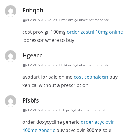
Enhqdh
el 23/03/2023 a las 11:52 am
Enlace permanente
cost provigil 100mg
order zestril 10mg online
lopressor where to buy
Hgeacc
el 25/03/2023 a las 11:14 am
Enlace permanente
avodart for sale online
cost cephalexin
buy
xenical without a prescription
Ffsbfs
el 25/03/2023 a las 1:10 pm
Enlace permanente
order doxycycline generic
order acyclovir
400mg generic
buy acyclovir 800mg sale