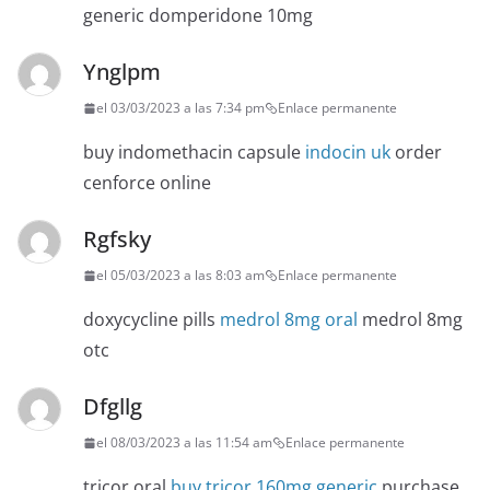
generic domperidone 10mg
Ynglpm
el 03/03/2023 a las 7:34 pm
Enlace permanente
buy indomethacin capsule
indocin uk
order
cenforce online
Rgfsky
el 05/03/2023 a las 8:03 am
Enlace permanente
doxycycline pills
medrol 8mg oral
medrol 8mg
otc
Dfgllg
el 08/03/2023 a las 11:54 am
Enlace permanente
tricor oral
buy tricor 160mg generic
purchase