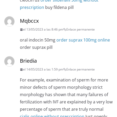
cleocin us
order sildenafil 50mg without
prescription
buy fildena pill
Mqbccx
el 13/05/2023 a las 8:46 pm
Enlace permanente
oral indocin 50mg
order suprax 100mg online
order suprax pill
Briedia
el 14/05/2023 a las 1:59 pm
Enlace permanente
For example, examination of sperm for more
minor defects of sperm morphology strict
morphology has shown that many failures of
fertilization with IVF are explained by a very low
percentage of sperm that are truly normal
cialis online without prescription
Just openly