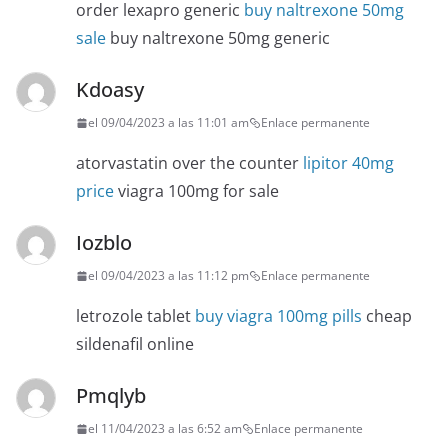
order lexapro generic
buy naltrexone 50mg
sale
buy naltrexone 50mg generic
Kdoasy
el 09/04/2023 a las 11:01 am
Enlace permanente
atorvastatin over the counter
lipitor 40mg
price
viagra 100mg for sale
Iozblo
el 09/04/2023 a las 11:12 pm
Enlace permanente
letrozole tablet
buy viagra 100mg pills
cheap
sildenafil online
Pmqlyb
el 11/04/2023 a las 6:52 am
Enlace permanente