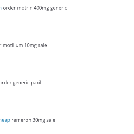
n
order motrin 400mg generic
e
 motilium 10mg sale
e
rder generic paxil
e
heap
remeron 30mg sale