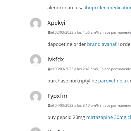
alendronate usa
ibuprofen medicatio
Xpekyi
el 02/03/2023 a las 1:56 am
Enlace permanent
dapoxetine order
brand avanafil
order
Ivkfdx
el 03/03/2023 a las 2:47 am
Enlace permanent
purchase nortriptyline
paroxetine uk
o
Fypxfm
el 04/03/2023 a las 3:10 pm
Enlace permanent
buy pepcid 20mg
mirtazapine 30mg c