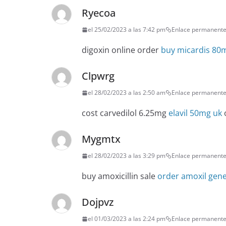
Ryecoa
el 25/02/2023 a las 7:42 pm
Enlace permanent
digoxin online order
buy micardis 80
Clpwrg
el 28/02/2023 a las 2:50 am
Enlace permanent
cost carvedilol 6.25mg
elavil 50mg uk
o
Mygmtx
el 28/02/2023 a las 3:29 pm
Enlace permanent
buy amoxicillin sale
order amoxil gene
Dojpvz
el 01/03/2023 a las 2:24 pm
Enlace permanent