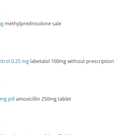
e
ug
methylprednisolone sale
e
ltrol 0.25 mg
labetalol 100mg without prescription
e
mg pill
amoxicillin 250mg tablet
e