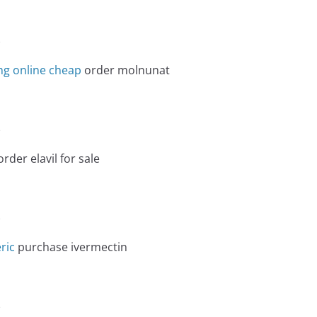
e
mg online cheap
order molnunat
e
rder elavil for sale
e
ric
purchase ivermectin
e