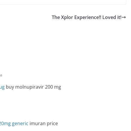
The Xplor Experience!! Loved it!
te
ug
buy molnupiravir 200 mg
e
 20mg generic
imuran price