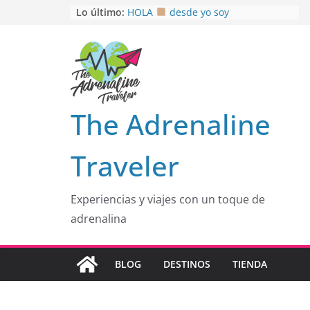
Saltar
Lo último:
HOLA
desde yo soy
Aprovechando que Wen tenía que
al
venia
contenido
EL SENDERO DEL CACAO: Excelente
opción
HOSPEDAJE AL NATURALSHH !!
.
En
OTRA PERSPECTIVA de RÍO EL
The Adrenaline
MULITO!
Traveler
Experiencias y viajes con un toque de
adrenalina
BLOG
DESTINOS
TIENDA