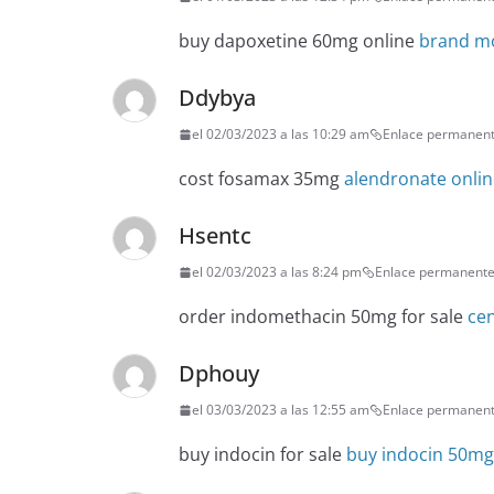
buy dapoxetine 60mg online
brand mo
Ddybya
el 02/03/2023 a las 10:29 am
Enlace permanen
cost fosamax 35mg
alendronate onlin
Hsentc
el 02/03/2023 a las 8:24 pm
Enlace permanent
order indomethacin 50mg for sale
ce
Dphouy
el 03/03/2023 a las 12:55 am
Enlace permanen
buy indocin for sale
buy indocin 50mg