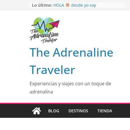
Saltar
Lo último:
HOLA
desde yo soy
Aprovechando que Wen tenía que
al
venia
contenido
EL SENDERO DEL CACAO: Excelente
opción
HOSPEDAJE AL NATURALSHH !!
.
En
OTRA PERSPECTIVA de RÍO EL
The Adrenaline
MULITO!
Traveler
Experiencias y viajes con un toque de
adrenalina
BLOG
DESTINOS
TIENDA