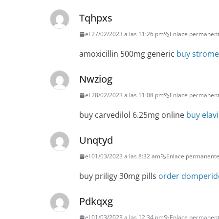
Tqhpxs
el 27/02/2023 a las 11:26 pm
Enlace permanen
amoxicillin 500mg generic
buy strome
Nwziog
el 28/02/2023 a las 11:08 pm
Enlace permanen
buy carvedilol 6.25mg online
buy elavi
Unqtyd
el 01/03/2023 a las 8:32 am
Enlace permanent
buy priligy 30mg pills
order domperid
Pdkqxg
el 01/03/2023 a las 12:34 pm
Enlace permanen