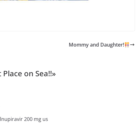
Mommy and Daughter!
 Place on Sea!!
»
e
nupiravir 200 mg us