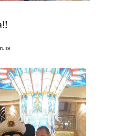
!!
cruise