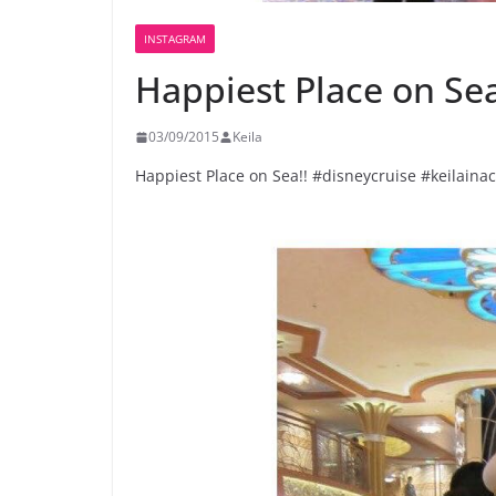
INSTAGRAM
Happiest Place on Sea
03/09/2015
Keila
Happiest Place on Sea!! #disneycruise #keilaina