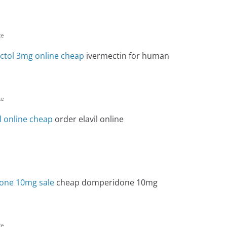
te
ctol 3mg online cheap
ivermectin for human
te
l online cheap
order elavil online
e
one 10mg sale
cheap domperidone 10mg
te