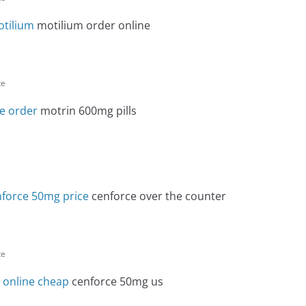
tilium
motilium order online
te
e order
motrin 600mg pills
e
nforce 50mg price
cenforce over the counter
te
 online cheap
cenforce 50mg us