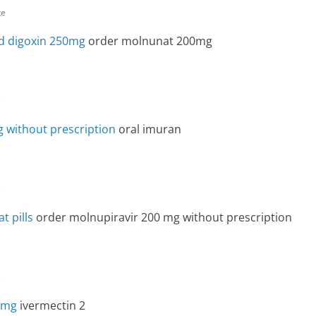
te
d digoxin 250mg
order molnunat 200mg
e
 without prescription
oral imuran
e
t pills
order molnupiravir 200 mg without prescription
e
0mg
ivermectin 2