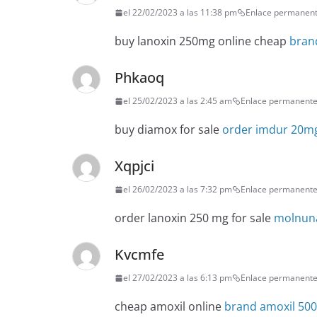
el 22/02/2023 a las 11:38 pm
Enlace permanen
buy lanoxin 250mg online cheap
bran
Phkaoq
el 25/02/2023 a las 2:45 am
Enlace permanent
buy diamox for sale
order imdur 20mg
Xqpjci
el 26/02/2023 a las 7:32 pm
Enlace permanent
order lanoxin 250 mg for sale
molnuna
Kvcmfe
el 27/02/2023 a las 6:13 pm
Enlace permanent
cheap amoxil online
brand amoxil 50