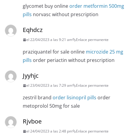
glycomet buy online
order metformin 500mg
pills
norvasc without prescription
Eqhdcz
el 22/04/2023 a las 9:21 am
Enlace permanente
praziquantel for sale online
microzide 25 mg
pills
order periactin without prescription
Jyyhjc
el 23/04/2023 a las 7:29 am
Enlace permanente
zestril brand
order lisinopril pills
order
metoprolol 50mg for sale
Rjvboe
el 24/04/2023 a las 2:48 pm
Enlace permanente