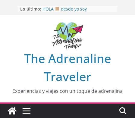
Saltar
OTRA PERSPECTIVA de RÍO EL
Lo último:
al
MULITO!
HOLA
desde yo soy
contenido
Aprovechando que Wen tenía que
venia
EL SENDERO DEL CACAO: Excelente
opción
HOSPEDAJE AL NATURALSHH !!
.
The Adrenaline
En
Traveler
Experiencias y viajes con un toque de adrenalina