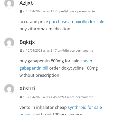
Azljxb
el 15/04/2023 a las 12:20 pm
Enlace permanente
accutane price
purchase amoxicillin for sale
buy zithromax medication
Bqktjx
el 15/04/2023 a las 8:17 pm
Enlace permanente
buy gabapentin 800mg for sale
cheap
gabapentin pill
order doxycycline 100mg
without prescription
Xbshzi
el 17/04/2023 a las 4:45 am
Enlace permanente
ventolin inhalator cheap
synthroid for sale
online
synthroid 100mcg generic