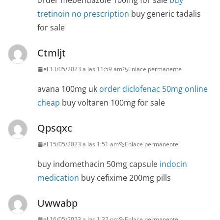
order mebendazole 100mg for sale
buy
tretinoin no prescription
buy generic tadalis
for sale
Ctmljt
el 13/05/2023 a las 11:59 am
Enlace permanente
avana 100mg uk
order diclofenac 50mg online
cheap
buy voltaren 100mg for sale
Qpsqxc
el 15/05/2023 a las 1:51 am
Enlace permanente
buy indomethacin 50mg capsule
indocin
medication
buy cefixime 200mg pills
Uwwabp
el 16/05/2023 a las 1:32 pm
Enlace permanente