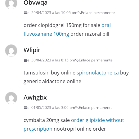
Obvwqa
el 29/04/2023 a las 10:05 pm
Enlace permanente
order clopidogrel 150mg for sale
oral
fluvoxamine 100mg
order nizoral pill
Wlipir
el 30/04/2023 a las 8:15 pm
Enlace permanente
tamsulosin buy online
spironolactone ca
buy
generic aldactone online
Awhgbx
el 01/05/2023 a las 3:06 pm
Enlace permanente
cymbalta 20mg sale
order glipizide without
prescription
nootropil online order