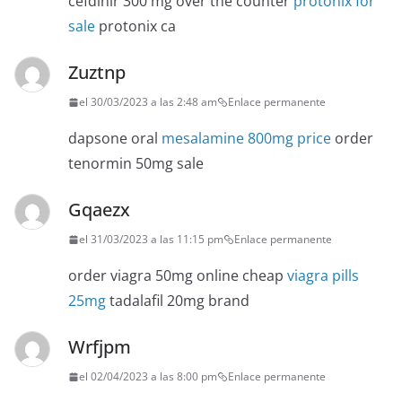
cefdinir 300 mg over the counter
protonix for
sale
protonix ca
Zuztnp
el 30/03/2023 a las 2:48 am
Enlace permanente
dapsone oral
mesalamine 800mg price
order
tenormin 50mg sale
Gqaezx
el 31/03/2023 a las 11:15 pm
Enlace permanente
order viagra 50mg online cheap
viagra pills
25mg
tadalafil 20mg brand
Wrfjpm
el 02/04/2023 a las 8:00 pm
Enlace permanente