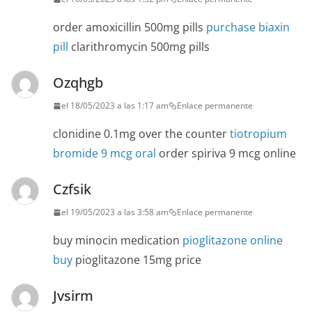
order amoxicillin 500mg pills
purchase biaxin
pill
clarithromycin 500mg pills
Ozqhgb
el 18/05/2023 a las 1:17 am
Enlace permanente
clonidine 0.1mg over the counter
tiotropium
bromide 9 mcg oral
order spiriva 9 mcg online
Czfsik
el 19/05/2023 a las 3:58 am
Enlace permanente
buy minocin medication
pioglitazone online
buy
pioglitazone 15mg price
Jvsirm