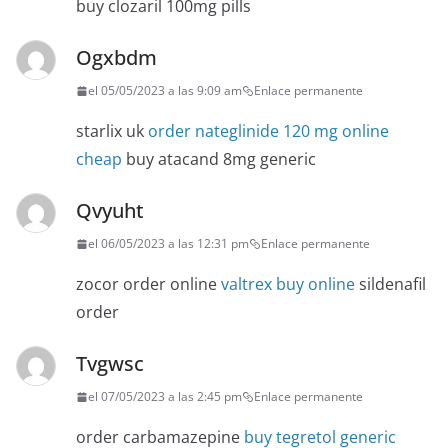
buy clozaril 100mg pills
Ogxbdm
el 05/05/2023 a las 9:09 am
Enlace permanente
starlix uk
order nateglinide 120 mg online
cheap
buy atacand 8mg generic
Qvyuht
el 06/05/2023 a las 12:31 pm
Enlace permanente
zocor order online
valtrex buy online
sildenafil
order
Tvgwsc
el 07/05/2023 a las 2:45 pm
Enlace permanente
order carbamazepine
buy tegretol generic