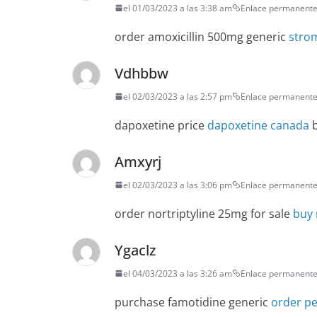
el 01/03/2023 a las 3:38 am
Enlace permanent
order amoxicillin 500mg generic
strom
Vdhbbw
el 02/03/2023 a las 2:57 pm
Enlace permanent
dapoxetine price
dapoxetine canada
b
Amxyrj
el 02/03/2023 a las 3:06 pm
Enlace permanent
order nortriptyline 25mg for sale
buy 
Ygaclz
el 04/03/2023 a las 3:26 am
Enlace permanent
purchase famotidine generic
order pe