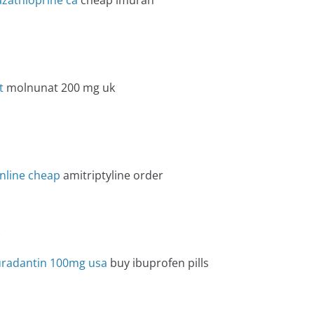
e
t
molnunat 200 mg uk
e
online cheap
amitriptyline order
e
uradantin 100mg usa
buy ibuprofen pills