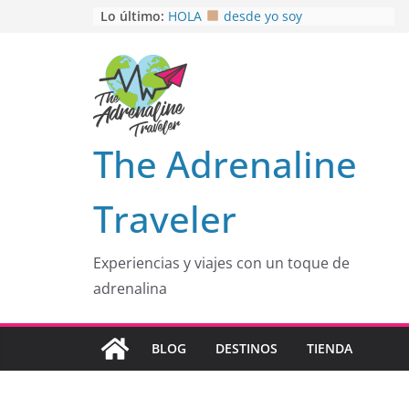
Saltar
Lo último:
HOLA
desde yo soy
Aprovechando que Wen tenía que
al
venia
contenido
EL SENDERO DEL CACAO: Excelente
opción
HOSPEDAJE AL NATURALSHH !!
.
En
OTRA PERSPECTIVA de RÍO EL
The Adrenaline
MULITO!
Traveler
Experiencias y viajes con un toque de
adrenalina
BLOG
DESTINOS
TIENDA