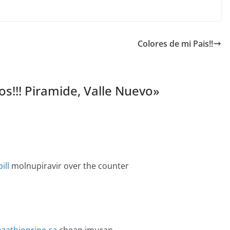
Colores de mi Pais!!
os!!! Piramide, Valle Nuevo
»
e
ill
molnupiravir over the counter
e
azathioprine ca
cheap imuran