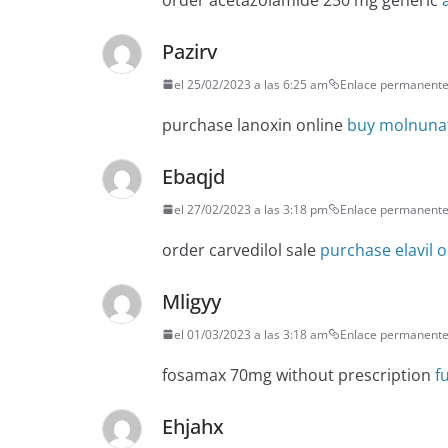
Pazirv
el 25/02/2023 a las 6:25 am
Enlace permanent
purchase lanoxin online
buy molnuna
Ebaqjd
el 27/02/2023 a las 3:18 pm
Enlace permanent
order carvedilol sale
purchase elavil 
Mligyy
el 01/03/2023 a las 3:18 am
Enlace permanent
fosamax 70mg without prescription
f
Ehjahx