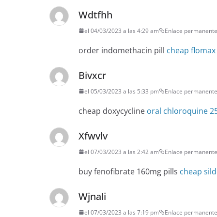
Wdtfhh
el 04/03/2023 a las 4:29 am
Enlace permanent
order indomethacin pill
cheap flomax
Bivxcr
el 05/03/2023 a las 5:33 pm
Enlace permanent
cheap doxycycline
oral chloroquine 
Xfwvlv
el 07/03/2023 a las 2:42 am
Enlace permanent
buy fenofibrate 160mg pills
cheap sild
Wjnali
el 07/03/2023 a las 7:19 pm
Enlace permanent