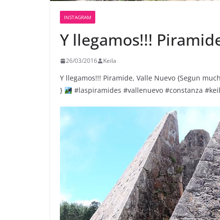
INSTAGRAM
Y llegamos!!! Piramid
26/03/2016
Keila
Y llegamos!!! Piramide, Valle Nuevo {Segun much
}
#laspiramides #vallenuevo #constanza #kei