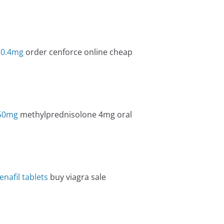
e
 0.4mg
order cenforce online cheap
e
250mg
methylprednisolone 4mg oral
e
enafil tablets
buy viagra sale
e