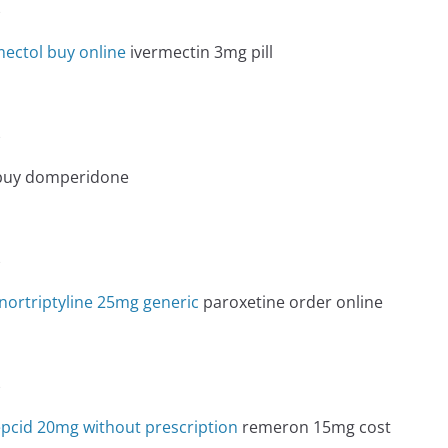
e
ectol buy online
ivermectin 3mg pill
e
uy domperidone
e
nortriptyline 25mg generic
paroxetine order online
e
pcid 20mg without prescription
remeron 15mg cost