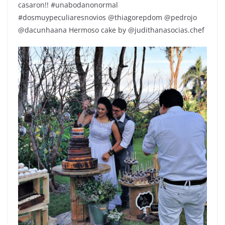
casaron!! #unabodanonormal
#dosmuypeculiaresnovios @thiagorepdom @pedrojo
@dacunhaana Hermoso cake by @judithanasocias.chef