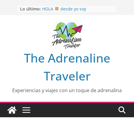
Saltar
Lo último:
HOLA
desde yo soy
al
Aprovechando que Wen tenía que
contenido
venia
EL SENDERO DEL CACAO: Excelente
opción
HOSPEDAJE AL NATURALSHH !!
.
En
OTRA PERSPECTIVA de RÍO EL
The Adrenaline
MULITO!
Traveler
Experiencias y viajes con un toque de adrenalina