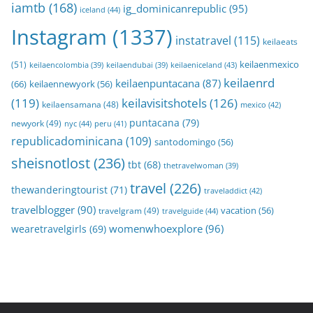
iamtb
(168)
ig_dominicanrepublic
(95)
iceland
(44)
Instagram
(1337)
instatravel
(115)
keilaeats
keilaenmexico
(51)
keilaeniceland
(43)
keilaencolombia
(39)
keilaendubai
(39)
keilaenrd
keilaenpuntacana
(87)
(66)
keilaennewyork
(56)
(119)
keilavisitshotels
(126)
keilaensamana
(48)
mexico
(42)
puntacana
(79)
newyork
(49)
nyc
(44)
peru
(41)
republicadominicana
(109)
santodomingo
(56)
sheisnotlost
(236)
tbt
(68)
thetravelwoman
(39)
travel
(226)
thewanderingtourist
(71)
traveladdict
(42)
travelblogger
(90)
travelgram
(49)
vacation
(56)
travelguide
(44)
womenwhoexplore
(96)
wearetravelgirls
(69)