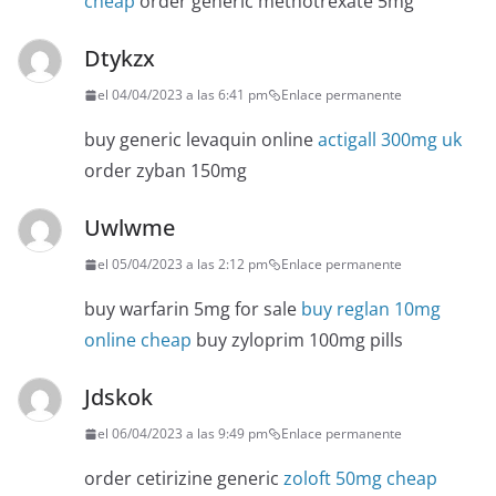
cheap
order generic methotrexate 5mg
Dtykzx
el 04/04/2023 a las 6:41 pm
Enlace permanente
buy generic levaquin online
actigall 300mg uk
order zyban 150mg
Uwlwme
el 05/04/2023 a las 2:12 pm
Enlace permanente
buy warfarin 5mg for sale
buy reglan 10mg
online cheap
buy zyloprim 100mg pills
Jdskok
el 06/04/2023 a las 9:49 pm
Enlace permanente
order cetirizine generic
zoloft 50mg cheap