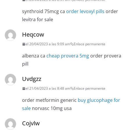
synthroid 75mcg ca
order levoxyl pills
order
levitra for sale
Heqcow
el 20/04/2023 a las 9:09 am
Enlace permanente
albenza ca
cheap provera 5mg
order provera
pill
Uvdgzz
el 21/04/2023 a las 8:48 am
Enlace permanente
order metformin generic
buy glucophage for
sale
norvasc 10mg usa
Cojvlw