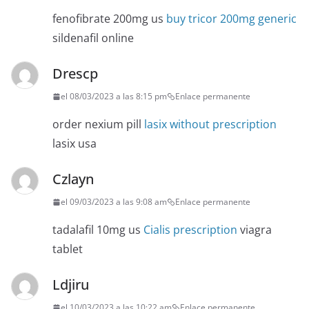
fenofibrate 200mg us
buy tricor 200mg generic
sildenafil online
Drescp
el 08/03/2023 a las 8:15 pm
Enlace permanente
order nexium pill
lasix without prescription
lasix usa
Czlayn
el 09/03/2023 a las 9:08 am
Enlace permanente
tadalafil 10mg us
Cialis prescription
viagra
tablet
Ldjiru
el 10/03/2023 a las 10:22 am
Enlace permanente