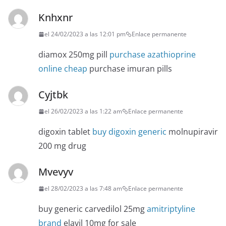
Knhxnr
el 24/02/2023 a las 12:01 pm
Enlace permanente
diamox 250mg pill
purchase azathioprine
online cheap
purchase imuran pills
Cyjtbk
el 26/02/2023 a las 1:22 am
Enlace permanente
digoxin tablet
buy digoxin generic
molnupiravir
200 mg drug
Mvevyv
el 28/02/2023 a las 7:48 am
Enlace permanente
buy generic carvedilol 25mg
amitriptyline
brand
elavil 10mg for sale