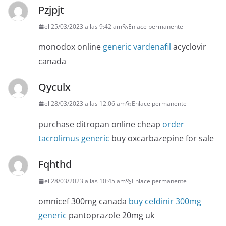
Pzjpjt
el 25/03/2023 a las 9:42 am
Enlace permanente
monodox online
generic vardenafil
acyclovir
canada
Qyculx
el 28/03/2023 a las 12:06 am
Enlace permanente
purchase ditropan online cheap
order
tacrolimus generic
buy oxcarbazepine for sale
Fqhthd
el 28/03/2023 a las 10:45 am
Enlace permanente
omnicef 300mg canada
buy cefdinir 300mg
generic
pantoprazole 20mg uk