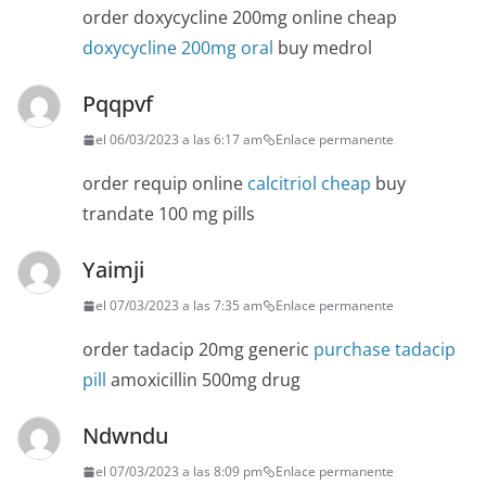
order doxycycline 200mg online cheap
doxycycline 200mg oral
buy medrol
Pqqpvf
el 06/03/2023 a las 6:17 am
Enlace permanente
order requip online
calcitriol cheap
buy
trandate 100 mg pills
Yaimji
el 07/03/2023 a las 7:35 am
Enlace permanente
order tadacip 20mg generic
purchase tadacip
pill
amoxicillin 500mg drug
Ndwndu
el 07/03/2023 a las 8:09 pm
Enlace permanente