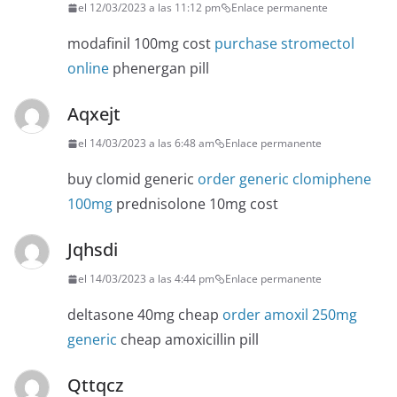
el 12/03/2023 a las 11:12 pm
Enlace permanente
modafinil 100mg cost
purchase stromectol
online
phenergan pill
Aqxejt
el 14/03/2023 a las 6:48 am
Enlace permanente
buy clomid generic
order generic clomiphene
100mg
prednisolone 10mg cost
Jqhsdi
el 14/03/2023 a las 4:44 pm
Enlace permanente
deltasone 40mg cheap
order amoxil 250mg
generic
cheap amoxicillin pill
Qttqcz