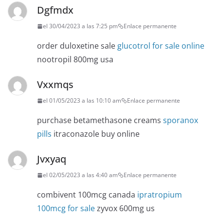
Dgfmdx
el 30/04/2023 a las 7:25 pm
Enlace permanente
order duloxetine sale
glucotrol for sale online
nootropil 800mg usa
Vxxmqs
el 01/05/2023 a las 10:10 am
Enlace permanente
purchase betamethasone creams
sporanox
pills
itraconazole buy online
Jvxyaq
el 02/05/2023 a las 4:40 am
Enlace permanente
combivent 100mcg canada
ipratropium
100mcg for sale
zyvox 600mg us