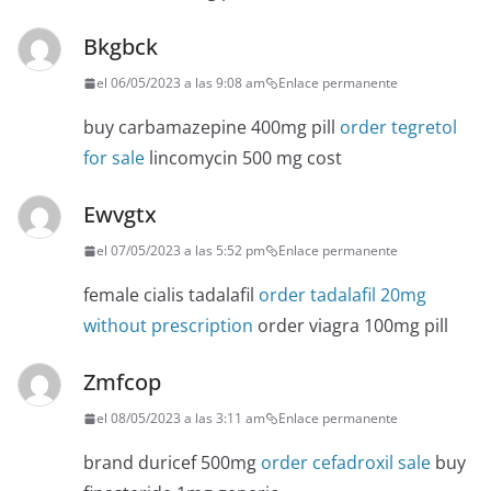
Bkgbck
el 06/05/2023 a las 9:08 am
Enlace permanente
buy carbamazepine 400mg pill
order tegretol
for sale
lincomycin 500 mg cost
Ewvgtx
el 07/05/2023 a las 5:52 pm
Enlace permanente
female cialis tadalafil
order tadalafil 20mg
without prescription
order viagra 100mg pill
Zmfcop
el 08/05/2023 a las 3:11 am
Enlace permanente
brand duricef 500mg
order cefadroxil sale
buy