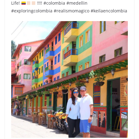
Life!
!!!! #colombia #medellin
#exploringcolombia #realismomagico #keilaencolombia