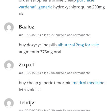
order serophene online cheap
purchase
vardenafil generic
hydroxychloroquine 200mg
uk
Baaloz
el 18/04/2023 a las 8:27 pm
Enlace permanente
buy doxycycline pills
albuterol 2mg for sale
augmentin 375mg oral
Zcqxef
el 19/04/2023 a las 2:08 am
Enlace permanente
buy cheap generic tenormin
medrol medicine
letrozole ca
Tehdjv
el 20/04/2023 a las 2:39 am
Enlace permanente