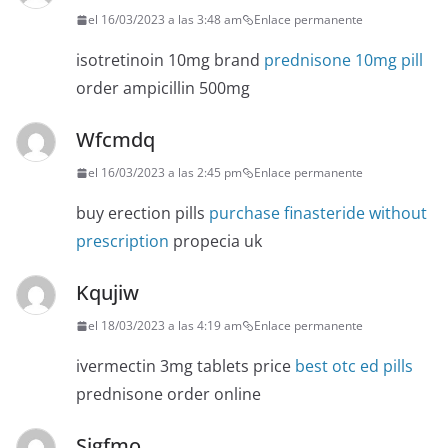
el 16/03/2023 a las 3:48 am
Enlace permanente
isotretinoin 10mg brand
prednisone 10mg pill
order ampicillin 500mg
Wfcmdq
el 16/03/2023 a las 2:45 pm
Enlace permanente
buy erection pills
purchase finasteride without
prescription
propecia uk
Kqujiw
el 18/03/2023 a las 4:19 am
Enlace permanente
ivermectin 3mg tablets price
best otc ed pills
prednisone order online
Sjgfmo