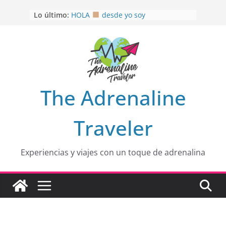
OTRA PERSPECTIVA de RÍO EL
Saltar
Lo último:
MULITO!
al
HOLA
desde yo soy
contenido
Aprovechando que Wen tenía que
venia
EL SENDERO DEL CACAO: Excelente
opción
HOSPEDAJE AL NATURALSHH !!
.
En
The Adrenaline
Traveler
Experiencias y viajes con un toque de adrenalina