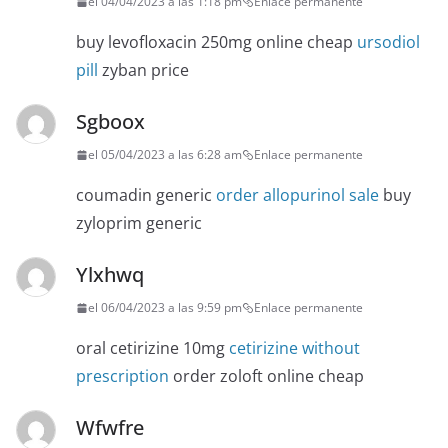
el 04/04/2023 a las 1:18 pm
Enlace permanente
buy levofloxacin 250mg online cheap
ursodiol
pill
zyban price
Sgboox
el 05/04/2023 a las 6:28 am
Enlace permanente
coumadin generic
order allopurinol sale
buy
zyloprim generic
Ylxhwq
el 06/04/2023 a las 9:59 pm
Enlace permanente
oral cetirizine 10mg
cetirizine without
prescription
order zoloft online cheap
Wfwfre