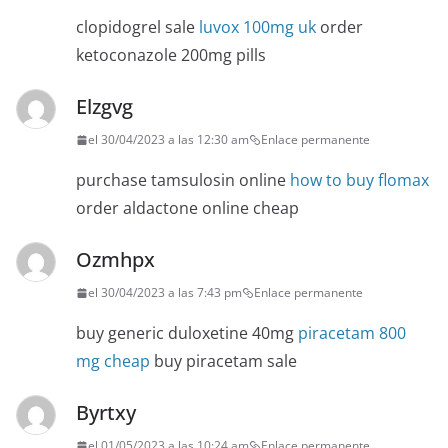
clopidogrel sale
luvox 100mg uk
order
ketoconazole 200mg pills
Elzgvg
el 30/04/2023 a las 12:30 am
Enlace permanente
purchase tamsulosin online
how to buy flomax
order aldactone online cheap
Ozmhpx
el 30/04/2023 a las 7:43 pm
Enlace permanente
buy generic duloxetine 40mg
piracetam 800
mg cheap
buy piracetam sale
Byrtxy
el 01/05/2023 a las 10:24 am
Enlace permanente