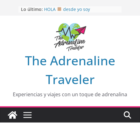
OTRA PERSPECTIVA de RÍO EL
Saltar
Lo último:
MULITO!
al
HOLA
desde yo soy
contenido
Aprovechando que Wen tenía que
venia
EL SENDERO DEL CACAO: Excelente
opción
HOSPEDAJE AL NATURALSHH !!
.
En
The Adrenaline
Traveler
Experiencias y viajes con un toque de adrenalina