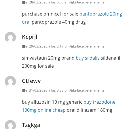
el 28/03/2023 a las 6:03 am
Enlace permanente
purchase omnicef for sale
pantoprazole 20mg
oral
pantoprazole 40mg drug
Kcprjl
el 29/03/2023 a las 2:17 pm
Enlace permanente
simvastatin 20mg brand
buy sildalis
sildenafil
200mg for sale
Ctfewv
el 31/03/2023 a las 3:38 pm
Enlace permanente
buy alfuzosin 10 mg generic
buy trazodone
100mg online cheap
oral diltiazem 180mg
Tzgkga