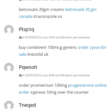
betnovate 20gm creams
betnovate 20 gm
canada
itraconazole us
Ptqctq
el 02/05/2023 a las 4:50 am
Enlace permanente
buy combivent 100mcg generic
order zyvox for
sale
linezolid uk
Pqwsoh
el 02/05/2023 a las 8:46 pm
Enlace permanente
order prometrium 100mg
progesterone online
order
zyprexa 10mg over the counter
Tneqed