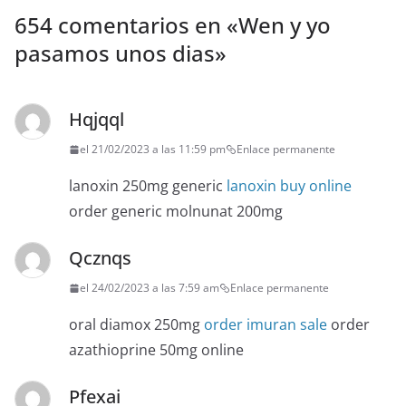
654 comentarios en «
Wen y yo
pasamos unos dias
»
Hqjqql
el 21/02/2023 a las 11:59 pm
Enlace permanente
lanoxin 250mg generic
lanoxin buy online
order generic molnunat 200mg
Qcznqs
el 24/02/2023 a las 7:59 am
Enlace permanente
oral diamox 250mg
order imuran sale
order
azathioprine 50mg online
Pfexai