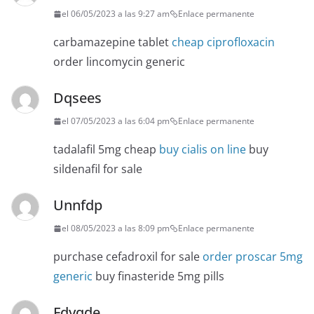
el 06/05/2023 a las 9:27 am
Enlace permanente
carbamazepine tablet
cheap ciprofloxacin
order lincomycin generic
Dqsees
el 07/05/2023 a las 6:04 pm
Enlace permanente
tadalafil 5mg cheap
buy cialis on line
buy
sildenafil for sale
Unnfdp
el 08/05/2023 a las 8:09 pm
Enlace permanente
purchase cefadroxil for sale
order proscar 5mg
generic
buy finasteride 5mg pills
Fdyqde