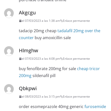
Akgcgu
el 07/03/2023 a las 1:38 am
Enlace permanente
tadacip 20mg cheap
tadalafil 20mg over the
counter
buy amoxicillin sale
Hlmghw
el 07/03/2023 a las 4:08 pm
Enlace permanente
buy fenofibrate 200mg for sale
cheap tricor
200mg
sildenafil pill
Qbkpwi
el 08/03/2023 a las 3:15 pm
Enlace permanente
order esomeprazole 40mg generic
furosemide