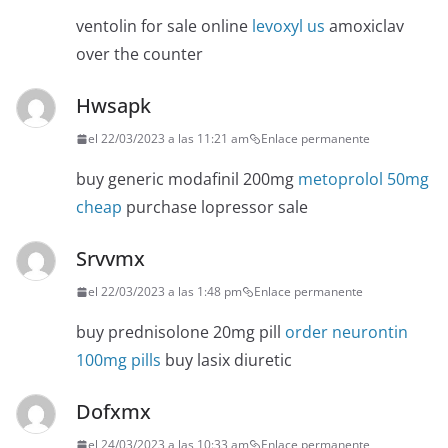
ventolin for sale online
levoxyl us
amoxiclav
over the counter
Hwsapk
el 22/03/2023 a las 11:21 am
Enlace permanente
buy generic modafinil 200mg
metoprolol 50mg
cheap
purchase lopressor sale
Srvvmx
el 22/03/2023 a las 1:48 pm
Enlace permanente
buy prednisolone 20mg pill
order neurontin
100mg pills
buy lasix diuretic
Dofxmx
el 24/03/2023 a las 10:33 am
Enlace permanente