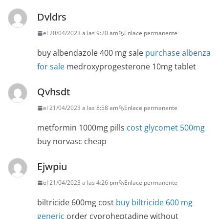
Dvldrs
el 20/04/2023 a las 9:20 am
Enlace permanente
buy albendazole 400 mg sale
purchase albenza
for sale
medroxyprogesterone 10mg tablet
Qvhsdt
el 21/04/2023 a las 8:58 am
Enlace permanente
metformin 1000mg pills
cost glycomet 500mg
buy norvasc cheap
Ejwpiu
el 21/04/2023 a las 4:26 pm
Enlace permanente
biltricide 600mg cost
buy biltricide 600 mg
generic
order cyproheptadine without