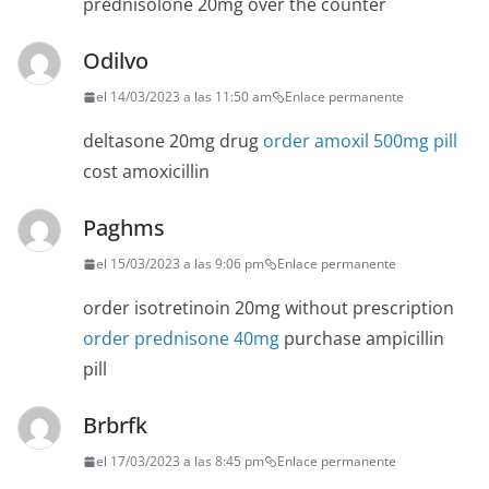
prednisolone 20mg over the counter
Odilvo
el 14/03/2023 a las 11:50 am
Enlace permanente
deltasone 20mg drug
order amoxil 500mg pill
cost amoxicillin
Paghms
el 15/03/2023 a las 9:06 pm
Enlace permanente
order isotretinoin 20mg without prescription
order prednisone 40mg
purchase ampicillin
pill
Brbrfk
el 17/03/2023 a las 8:45 pm
Enlace permanente