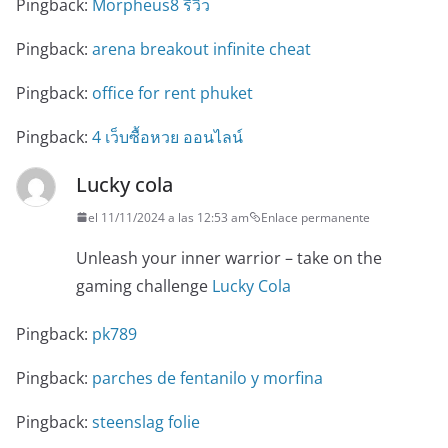
Pingback:
Morpheus8 รีวิว
Pingback:
arena breakout infinite cheat
Pingback:
office for rent phuket
Pingback:
4 เว็บซื้อหวย ออนไลน์
Lucky cola
el 11/11/2024 a las 12:53 am
Enlace permanente
Unleash your inner warrior – take on the
gaming challenge
Lucky Cola
Pingback:
pk789
Pingback:
parches de fentanilo y morfina
Pingback:
steenslag folie