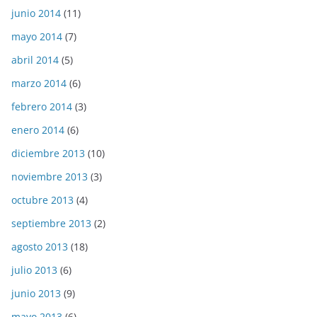
junio 2014
(11)
mayo 2014
(7)
abril 2014
(5)
marzo 2014
(6)
febrero 2014
(3)
enero 2014
(6)
diciembre 2013
(10)
noviembre 2013
(3)
octubre 2013
(4)
septiembre 2013
(2)
agosto 2013
(18)
julio 2013
(6)
junio 2013
(9)
mayo 2013
(6)