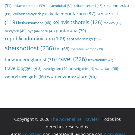
keilaenmexico
(51)
keilaeniceland
(43)
keilaencolombia
(39)
keilaendubai
(39)
keilaenrd
keilaenpuntacana
(87)
(66)
keilaennewyork
(56)
(119)
keilavisitshotels
(126)
keilaensamana
(48)
mexico
(42)
puntacana
(79)
newyork
(49)
nyc
(44)
peru
(41)
republicadominicana
(109)
santodomingo
(56)
sheisnotlost
(236)
tbt
(68)
thetravelwoman
(39)
travel
(226)
thewanderingtourist
(71)
traveladdict
(42)
travelblogger
(90)
travelgram
(49)
vacation
(56)
travelguide
(44)
womenwhoexplore
(96)
wearetravelgirls
(69)
Copyright © 2026
The Adrenaline Traveler
. Todos los
derechos reservados.
Tema:
ColorMag
por ThemeGrill. Funciona con
WordPress
.