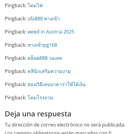
Pingback:
โคมไฟ
Pingback:
ufa888 ทางเข้า
Pingback:
weed in Austria 2025
Pingback:
ทางเข้าpg168
Pingback:
สล็อต888 วอเลท
Pingback:
คลินิกเสริมความงาม
Pingback:
สอนวิธีเล่นบาคาร่าให้ได้เงิน
Pingback:
โคมโรงงาน
Deja una respuesta
Tu dirección de correo electrónico no será publicada.
Los campos obligatorios están marcados con
*