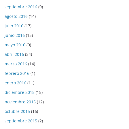
septiembre 2016
(9)
agosto 2016
(14)
julio 2016
(17)
junio 2016
(15)
mayo 2016
(9)
abril 2016
(34)
marzo 2016
(14)
febrero 2016
(1)
enero 2016
(11)
diciembre 2015
(15)
noviembre 2015
(12)
octubre 2015
(16)
septiembre 2015
(2)