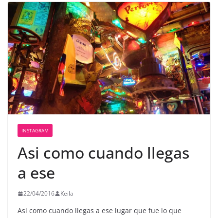
INSTAGRAM
Asi como cuando llegas
a ese
22/04/2016
Keila
Asi como cuando llegas a ese lugar que fue lo que