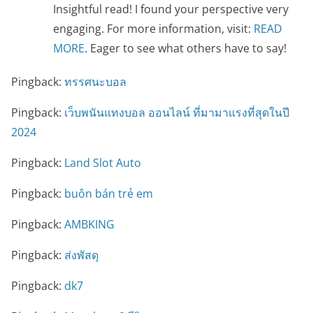
Insightful read! I found your perspective very
engaging. For more information, visit:
READ
MORE
. Eager to see what others have to say!
Pingback:
ทรรศนะบอล
Pingback:
เว็บพนันแทงบอล ออนไลน์ ที่มามาแรงที่สุดในปี
2024
Pingback:
Land Slot Auto
Pingback:
buôn bán trẻ em
Pingback:
AMBKING
Pingback:
ส่งพัสดุ
Pingback:
dk7