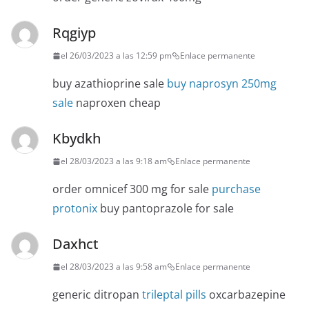
Rqgiyp
el 26/03/2023 a las 12:59 pm
Enlace permanente
buy azathioprine sale
buy naprosyn 250mg
sale
naproxen cheap
Kbydkh
el 28/03/2023 a las 9:18 am
Enlace permanente
order omnicef 300 mg for sale
purchase
protonix
buy pantoprazole for sale
Daxhct
el 28/03/2023 a las 9:58 am
Enlace permanente
generic ditropan
trileptal pills
oxcarbazepine