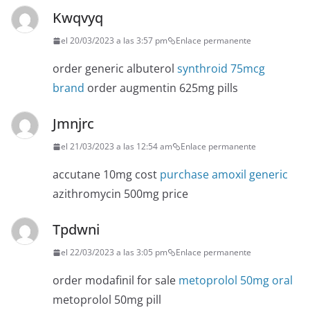
Kwqvyq
el 20/03/2023 a las 3:57 pm
Enlace permanente
order generic albuterol
synthroid 75mcg
brand
order augmentin 625mg pills
Jmnjrc
el 21/03/2023 a las 12:54 am
Enlace permanente
accutane 10mg cost
purchase amoxil generic
azithromycin 500mg price
Tpdwni
el 22/03/2023 a las 3:05 pm
Enlace permanente
order modafinil for sale
metoprolol 50mg oral
metoprolol 50mg pill