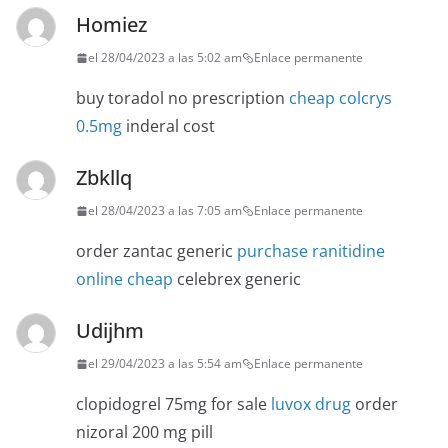
Homiez
el 28/04/2023 a las 5:02 am
Enlace permanente
buy toradol no prescription
cheap colcrys
0.5mg
inderal cost
Zbkllq
el 28/04/2023 a las 7:05 am
Enlace permanente
order zantac generic
purchase ranitidine
online cheap
celebrex generic
Udijhm
el 29/04/2023 a las 5:54 am
Enlace permanente
clopidogrel 75mg for sale
luvox drug
order
nizoral 200 mg pill