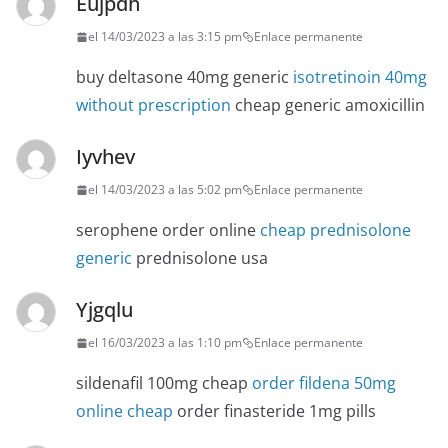
Eujpdh
el 14/03/2023 a las 3:15 pm
Enlace permanente
buy deltasone 40mg generic
isotretinoin 40mg
without prescription
cheap generic amoxicillin
Iyvhev
el 14/03/2023 a las 5:02 pm
Enlace permanente
serophene order online
cheap prednisolone
generic
prednisolone usa
Yjgqlu
el 16/03/2023 a las 1:10 pm
Enlace permanente
sildenafil 100mg cheap
order fildena 50mg
online cheap
order finasteride 1mg pills