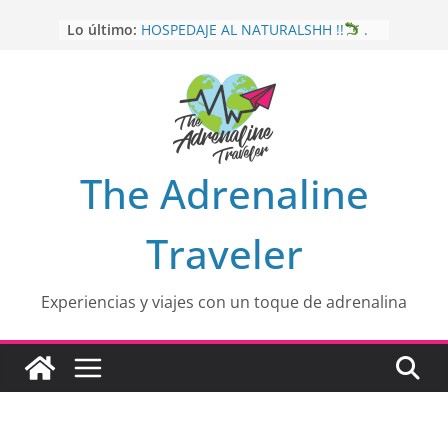
Saltar
Lo último:
HOSPEDAJE AL NATURALSHH !!
.
al
En
contenido
OTRA PERSPECTIVA de RÍO EL
MULITO!
HOLA
desde yo soy
Aprovechando que Wen tenía que
venia
EL SENDERO DEL CACAO: Excelente
The Adrenaline
opción
Traveler
Experiencias y viajes con un toque de adrenalina