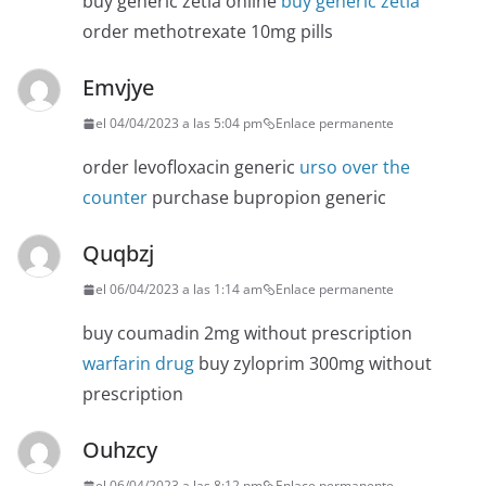
buy generic zetia online
buy generic zetia
order methotrexate 10mg pills
Emvjye
el 04/04/2023 a las 5:04 pm
Enlace permanente
order levofloxacin generic
urso over the
counter
purchase bupropion generic
Quqbzj
el 06/04/2023 a las 1:14 am
Enlace permanente
buy coumadin 2mg without prescription
warfarin drug
buy zyloprim 300mg without
prescription
Ouhzcy
el 06/04/2023 a las 8:12 pm
Enlace permanente