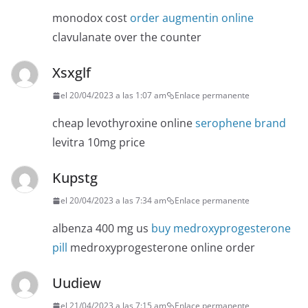
monodox cost
order augmentin online
clavulanate over the counter
Xsxglf
el 20/04/2023 a las 1:07 am
Enlace permanente
cheap levothyroxine online
serophene brand
levitra 10mg price
Kupstg
el 20/04/2023 a las 7:34 am
Enlace permanente
albenza 400 mg us
buy medroxyprogesterone
pill
medroxyprogesterone online order
Uudiew
el 21/04/2023 a las 7:15 am
Enlace permanente