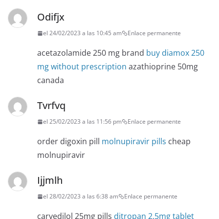
Odifjx
el 24/02/2023 a las 10:45 am
Enlace permanente
acetazolamide 250 mg brand
buy diamox 250
mg without prescription
azathioprine 50mg
canada
Tvrfvq
el 25/02/2023 a las 11:56 pm
Enlace permanente
order digoxin pill
molnupiravir pills
cheap
molnupiravir
Ijjmlh
el 28/02/2023 a las 6:38 am
Enlace permanente
carvedilol 25mg pills
ditropan 2.5mg tablet