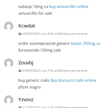
tadacip 10mg ca
buy amoxicillin online
amoxicillin for sale
Kcwdat
el 09/03/2023 a las 3:43 am
Enlace permanente
order esomeprazole generic
biaxin 250mg ca
furosemide 100mg sale
Zouvbj
el 09/03/2023 a las 7:45 am
Enlace permanente
buy generic cialis
Buy discount cialis online
pfizer viagra
Yzvovz
el 11/03/2023 a las 1:29 am
Enlace permanente