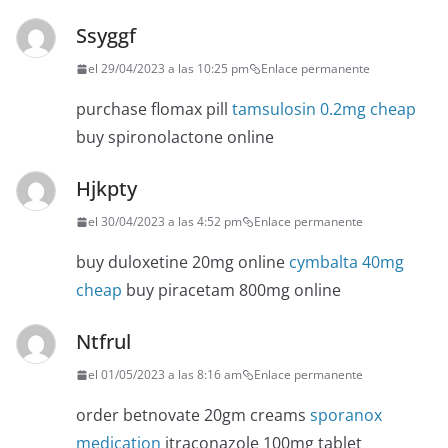
Ssyggf
el 29/04/2023 a las 10:25 pm
Enlace permanente
purchase flomax pill
tamsulosin 0.2mg cheap
buy spironolactone online
Hjkpty
el 30/04/2023 a las 4:52 pm
Enlace permanente
buy duloxetine 20mg online
cymbalta 40mg
cheap
buy piracetam 800mg online
Ntfrul
el 01/05/2023 a las 8:16 am
Enlace permanente
order betnovate 20gm creams
sporanox
medication
itraconazole 100mg tablet