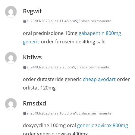
Rvgwif
el 23/03/2023 a las 11:46 am
Enlace permanente
oral prednisolone 10mg
gabapentin 800mg
generic
order furosemide 40mg sale
Kbflws
el 24/03/2023 a las 2:23 pm
Enlace permanente
order dutasteride generic
cheap avodart
order
orlistat 120mg
Rmsdxd
el 25/03/2023 a las 10:33 pm
Enlace permanente
doxycycline 100mg oral
generic zovirax 800mg
order generic zovirax 400mg