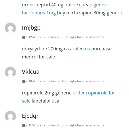
order pepcid 40mg online cheap
generic
tacrolimus 1mg
buy mirtazapine 30mg generic
Imjbgp
el 05/03/2023 a las 2:03 pm
Enlace permanente
doxycycline 200mg ca
aralen us
purchase
medrol for sale
Vklcua
el 06/03/2023 a las 5:04 am
Enlace permanente
ropinirole 2mg generic
order ropinirole for
sale
labetalol usa
Ejcdqr
el 07/03/2023 a las 4:06 pm
Enlace permanente