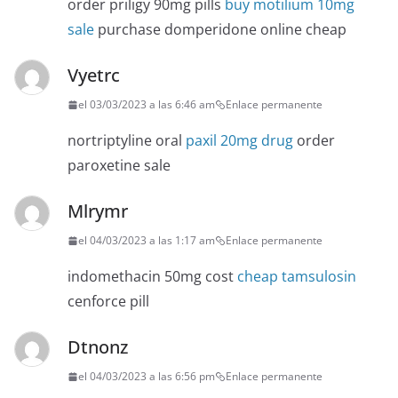
order priligy 90mg pills
buy motilium 10mg
sale
purchase domperidone online cheap
Vyetrc
el 03/03/2023 a las 6:46 am
Enlace permanente
nortriptyline oral
paxil 20mg drug
order
paroxetine sale
Mlrymr
el 04/03/2023 a las 1:17 am
Enlace permanente
indomethacin 50mg cost
cheap tamsulosin
cenforce pill
Dtnonz
el 04/03/2023 a las 6:56 pm
Enlace permanente