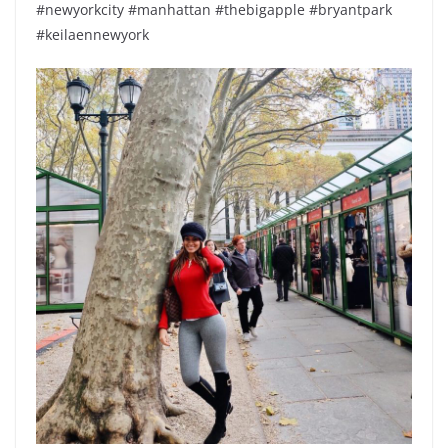
#newyorkcity #manhattan #thebigapple #bryantpark
#keilaennewyork