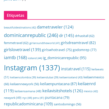
Etiquetas
dametraveler
(124)
beautifuldestinations
(42)
dominicanrepublic
(246)
dr
(145)
drhasitall
(62)
girlsdreamtravel
(82)
femmetravel
(62)
girlaroundtheworld
(41)
girlslovetravel
(139)
girlswhotravel
(75)
godomrep
(77)
iamtb
(168)
ig_dominicanrepublic
(95)
iceland
(44)
Instagram
(1337)
instatravel
(115)
keilaeats
keilaenmexico
(51)
keilaeniceland
(43)
keilaencolombia
(39)
keilaendubai
(39)
keilaenrd
keilaenpuntacana
(87)
(66)
keilaennewyork
(56)
(119)
keilavisitshotels
(126)
keilaensamana
(48)
mexico
(42)
puntacana
(79)
newyork
(49)
nyc
(44)
peru
(41)
republicadominicana
(109)
santodomingo
(56)