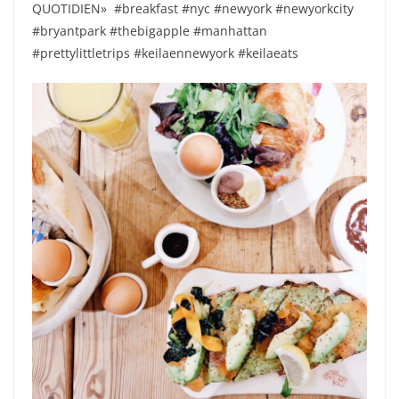
QUOTIDIEN» ️ #breakfast #nyc #newyork #newyorkcity
#bryantpark #thebigapple #manhattan
#prettylittletrips #keilaennewyork #keilaeats