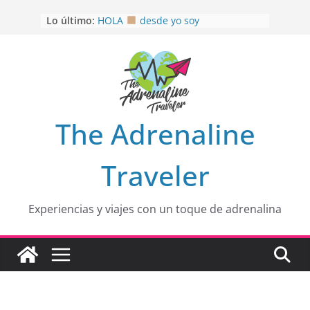
Saltar
Lo último:
HOLA
desde yo soy
al
Aprovechando que Wen tenía que
contenido
venia
EL SENDERO DEL CACAO: Excelente
opción
HOSPEDAJE AL NATURALSHH !!
.
En
OTRA PERSPECTIVA de RÍO EL
The Adrenaline
MULITO!
Traveler
Experiencias y viajes con un toque de adrenalina