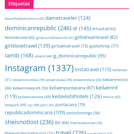
Etiquetas
dametraveler
(124)
beautifuldestinations
(42)
dominicanrepublic
(246)
dr
(145)
drhasitall
(62)
girlsdreamtravel
(82)
femmetravel
(62)
girlaroundtheworld
(41)
girlslovetravel
(139)
girlswhotravel
(75)
godomrep
(77)
iamtb
(168)
ig_dominicanrepublic
(95)
iceland
(44)
Instagram
(1337)
instatravel
(115)
keilaeats
keilaenmexico
(51)
keilaeniceland
(43)
keilaencolombia
(39)
keilaendubai
(39)
keilaenrd
keilaenpuntacana
(87)
(66)
keilaennewyork
(56)
(119)
keilavisitshotels
(126)
keilaensamana
(48)
mexico
(42)
puntacana
(79)
newyork
(49)
nyc
(44)
peru
(41)
republicadominicana
(109)
santodomingo
(56)
sheisnotlost
(236)
tbt
(68)
thetravelwoman
(39)
travel
(226)
thewanderingtourist
(71)
traveladdict
(42)