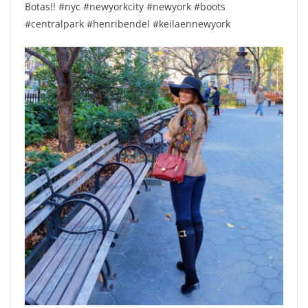
Botas!! #nyc #newyorkcity #newyork #boots
#centralpark #henribendel #keilaennewyork