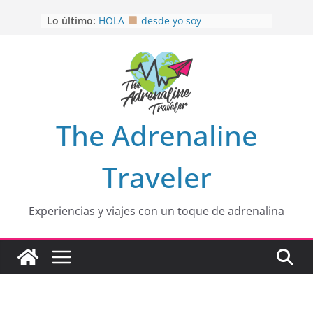
Saltar
Lo último:
HOLA
desde yo soy
al
Aprovechando que Wen tenía que
contenido
venia
EL SENDERO DEL CACAO: Excelente
opción
HOSPEDAJE AL NATURALSHH !!
.
En
OTRA PERSPECTIVA de RÍO EL
The Adrenaline
MULITO!
Traveler
Experiencias y viajes con un toque de adrenalina