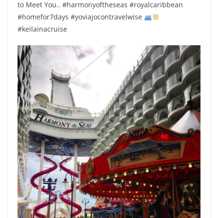
to Meet You.. #harmonyoftheseas #royalcaribbean
#homefor7days #yoviajocontravelwise
#keilainacruise