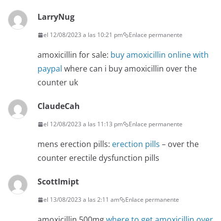
LarryNug
el 12/08/2023 a las 10:21 pm
Enlace permanente
amoxicillin for sale:
buy amoxicillin online with
paypal
where can i buy amoxicillin over the
counter uk
ClaudeCah
el 12/08/2023 a las 11:13 pm
Enlace permanente
mens erection pills:
erection pills
– over the
counter erectile dysfunction pills
ScottImipt
el 13/08/2023 a las 2:11 am
Enlace permanente
amoxicillin 500mg
where to get amoxicillin over