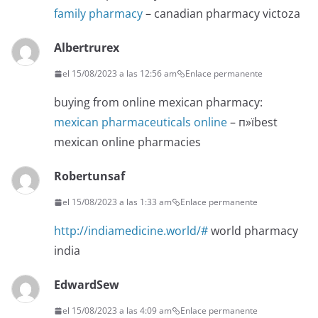
family pharmacy
– canadian pharmacy victoza
Albertrurex
el 15/08/2023 a las 12:56 am
Enlace permanente
buying from online mexican pharmacy:
mexican pharmaceuticals online
– п»їbest
mexican online pharmacies
Robertunsaf
el 15/08/2023 a las 1:33 am
Enlace permanente
http://indiamedicine.world/#
world pharmacy
india
EdwardSew
el 15/08/2023 a las 4:09 am
Enlace permanente