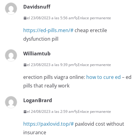
Davidsnuff
el 23/08/2023 a las 5:56 am
Enlace permanente
https://ed-pills.men/#
cheap erectile
dysfunction pill
Williamtub
el 23/08/2023 a las 9:39 pm
Enlace permanente
erection pills viagra online:
how to cure ed
– ed
pills that really work
LoganBrard
el 24/08/2023 a las 2:59 am
Enlace permanente
https://paxlovid.top/#
paxlovid cost without
insurance