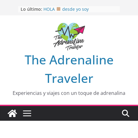
Saltar
OTRA PERSPECTIVA de RÍO EL
Lo último:
al
MULITO!
HOLA
desde yo soy
contenido
Aprovechando que Wen tenía que
venia
EL SENDERO DEL CACAO: Excelente
opción
HOSPEDAJE AL NATURALSHH !!
.
The Adrenaline
En
Traveler
Experiencias y viajes con un toque de adrenalina