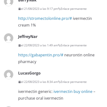
BarryNak
el 21/08/2023 a las 9:17 pm
Enlace permanente
http://stromectolonline.pro/#
ivermectin
cream 1%
JeffreyNar
el 22/08/2023 a las 1:49 am
Enlace permanente
https://gabapentin.pro/#
neurontin online
pharmacy
LucasGorgo
el 22/08/2023 a las 8:34 am
Enlace permanente
ivermectin generic:
ivermectin buy online
–
purchase oral ivermectin