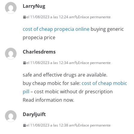
LarryNug
el 11/08/2023 a las 12:24 am
Enlace permanente
cost of cheap propecia online
buying generic
propecia price
Charlesdrems
el 11/08/2023 a las 12:34 am
Enlace permanente
safe and effective drugs are available.
buy cheap mobic for sale:
cost of cheap mobic
pill
– cost mobic without dr prescription
Read information now.
Daryljuift
el 11/08/2023 a las 12:38 am
Enlace permanente