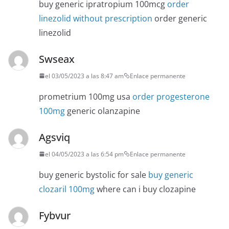
buy generic ipratropium 100mcg
order
linezolid without prescription
order generic
linezolid
Swseax
el 03/05/2023 a las 8:47 am
Enlace permanente
prometrium 100mg usa
order progesterone
100mg
generic olanzapine
Agsviq
el 04/05/2023 a las 6:54 pm
Enlace permanente
buy generic bystolic for sale
buy generic
clozaril 100mg
where can i buy clozapine
Fybvur