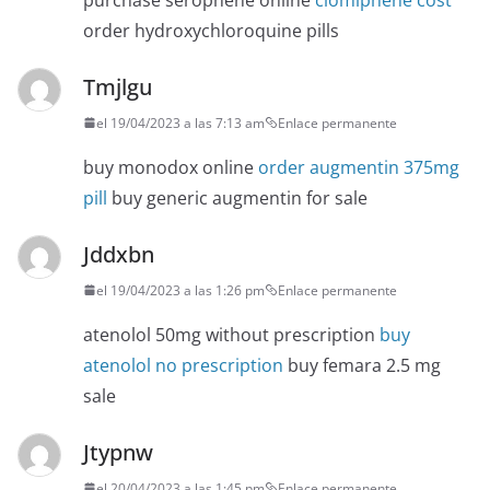
order hydroxychloroquine pills
Tmjlgu
el 19/04/2023 a las 7:13 am
Enlace permanente
buy monodox online
order augmentin 375mg
pill
buy generic augmentin for sale
Jddxbn
el 19/04/2023 a las 1:26 pm
Enlace permanente
atenolol 50mg without prescription
buy
atenolol no prescription
buy femara 2.5 mg
sale
Jtypnw
el 20/04/2023 a las 1:45 pm
Enlace permanente