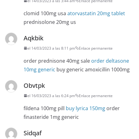
el 14/03/2023 a las 3:44 am
Enlace permanente
clomid 100mg usa
atorvastatin 20mg tablet
prednisolone 20mg us
Aqkbik
el 14/03/2023 a las 8:11 pm
Enlace permanente
order prednisone 40mg sale
order deltasone
10mg generic
buy generic amoxicillin 1000mg
Obvtpk
el 16/03/2023 a las 6:24 pm
Enlace permanente
fildena 100mg pill
buy lyrica 150mg
order
finasteride 1mg generic
Sidqaf