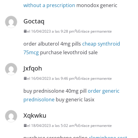
without a prescription
monodox generic
Goctaq
el 16/04/2023 a las 9:28 pm
Enlace permanente
order albuterol 4mg pills
cheap synthroid
75mcg
purchase levothroid sale
Jxfqoh
el 16/04/2023 a las 9:46 pm
Enlace permanente
buy prednisolone 40mg pill
order generic
prednisolone
buy generic lasix
Xqkwku
el 18/04/2023 a las 5:02 am
Enlace permanente
purchase serophene online
clomiphene cost