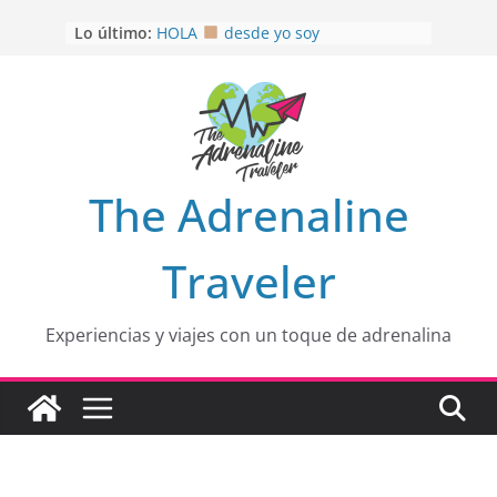
Saltar
OTRA PERSPECTIVA de RÍO EL
Lo último:
al
MULITO!
HOLA
desde yo soy
contenido
Aprovechando que Wen tenía que
venia
EL SENDERO DEL CACAO: Excelente
opción
HOSPEDAJE AL NATURALSHH !!
.
The Adrenaline
En
Traveler
Experiencias y viajes con un toque de adrenalina