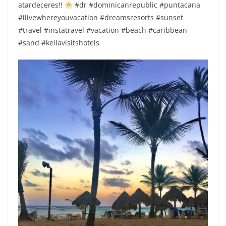
atardeceres!!
#dr #dominicanrepublic #puntacana
#ilivewhereyouvacation #dreamsresorts #sunset
#travel #instatravel #vacation #beach #caribbean
#sand #keilavisitshotels