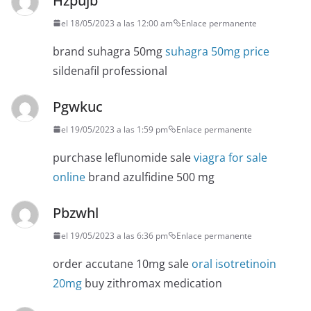
Hzpujb
el 18/05/2023 a las 12:00 am
Enlace permanente
brand suhagra 50mg
suhagra 50mg price
sildenafil professional
Pgwkuc
el 19/05/2023 a las 1:59 pm
Enlace permanente
purchase leflunomide sale
viagra for sale
online
brand azulfidine 500 mg
Pbzwhl
el 19/05/2023 a las 6:36 pm
Enlace permanente
order accutane 10mg sale
oral isotretinoin
20mg
buy zithromax medication