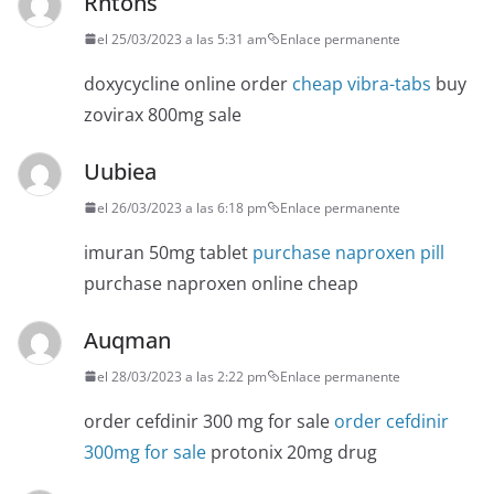
Rntons
el 25/03/2023 a las 5:31 am
Enlace permanente
doxycycline online order
cheap vibra-tabs
buy
zovirax 800mg sale
Uubiea
el 26/03/2023 a las 6:18 pm
Enlace permanente
imuran 50mg tablet
purchase naproxen pill
purchase naproxen online cheap
Auqman
el 28/03/2023 a las 2:22 pm
Enlace permanente
order cefdinir 300 mg for sale
order cefdinir
300mg for sale
protonix 20mg drug