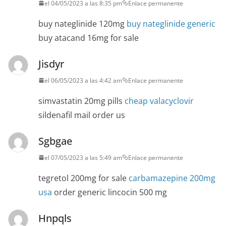
el 04/05/2023 a las 8:35 pm
Enlace permanente
buy nateglinide 120mg
buy nateglinide generic
buy atacand 16mg for sale
Jisdyr
el 06/05/2023 a las 4:42 am
Enlace permanente
simvastatin 20mg pills
cheap valacyclovir
sildenafil mail order us
Sgbgae
el 07/05/2023 a las 5:49 am
Enlace permanente
tegretol 200mg for sale
carbamazepine 200mg
usa
order generic lincocin 500 mg
Hnpqls