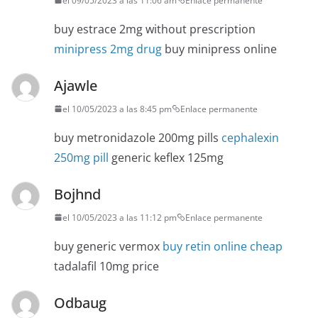
el 09/05/2023 a las 11:06 am
Enlace permanente
buy estrace 2mg without prescription
minipress 2mg drug
buy minipress online
Ajawle
el 10/05/2023 a las 8:45 pm
Enlace permanente
buy metronidazole 200mg pills
cephalexin
250mg pill
generic keflex 125mg
Bojhnd
el 10/05/2023 a las 11:12 pm
Enlace permanente
buy generic vermox
buy retin online cheap
tadalafil 10mg price
Odbaug