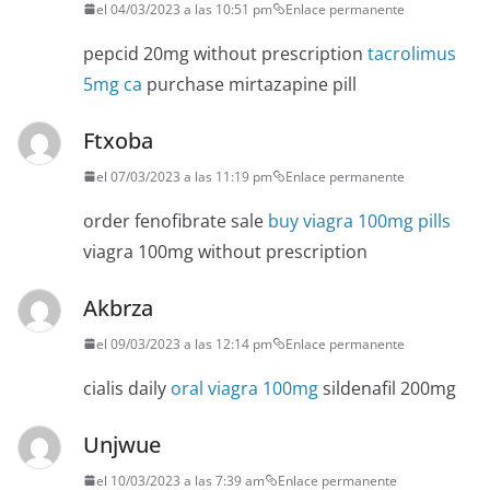
el 04/03/2023 a las 10:51 pm
Enlace permanente
pepcid 20mg without prescription
tacrolimus
5mg ca
purchase mirtazapine pill
Ftxoba
el 07/03/2023 a las 11:19 pm
Enlace permanente
order fenofibrate sale
buy viagra 100mg pills
viagra 100mg without prescription
Akbrza
el 09/03/2023 a las 12:14 pm
Enlace permanente
cialis daily
oral viagra 100mg
sildenafil 200mg
Unjwue
el 10/03/2023 a las 7:39 am
Enlace permanente