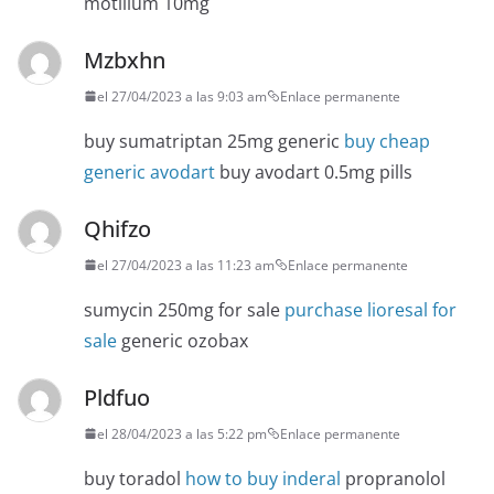
motilium 10mg
Mzbxhn
el 27/04/2023 a las 9:03 am
Enlace permanente
buy sumatriptan 25mg generic
buy cheap
generic avodart
buy avodart 0.5mg pills
Qhifzo
el 27/04/2023 a las 11:23 am
Enlace permanente
sumycin 250mg for sale
purchase lioresal for
sale
generic ozobax
Pldfuo
el 28/04/2023 a las 5:22 pm
Enlace permanente
buy toradol
how to buy inderal
propranolol