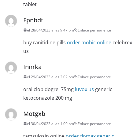
tablet
Fpnbdt
el 28/04/2023 a las 9:47 pm
Enlace permanente
buy ranitidine pills
order mobic online
celebrex
us
Innrka
el 29/04/2023 a las 2:02 pm
Enlace permanente
oral clopidogrel 75mg
luvox us
generic
ketoconazole 200 mg
Motgxb
el 30/04/2023 a las 1:09 pm
Enlace permanente
tamsulosin online
order flomax generic