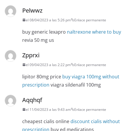
Pelwwz
el 08/04/2023 a las 5:26 pm
Enlace permanente
buy generic lexapro
naltrexone where to buy
revia 50 mg us
Zpprxi
el 09/04/2023 a las 2:22 pm
Enlace permanente
lipitor 80mg price
buy viagra 100mg without
prescription
viagra sildenafil 100mg
Aqqhqf
el 11/04/2023 a las 9:43 am
Enlace permanente
cheapest cialis online
discount cialis without
prescription
buy ed medications