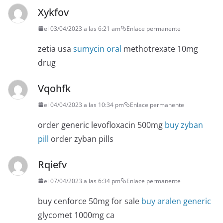
Xykfov
el 03/04/2023 a las 6:21 am
Enlace permanente
zetia usa
sumycin oral
methotrexate 10mg
drug
Vqohfk
el 04/04/2023 a las 10:34 pm
Enlace permanente
order generic levofloxacin 500mg
buy zyban
pill
order zyban pills
Rqiefv
el 07/04/2023 a las 6:34 pm
Enlace permanente
buy cenforce 50mg for sale
buy aralen generic
glycomet 1000mg ca