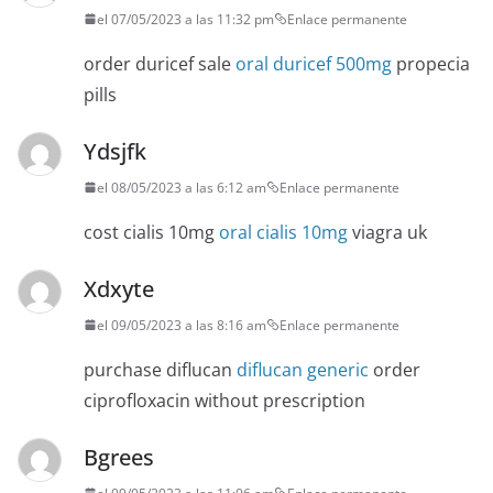
el 07/05/2023 a las 11:32 pm
Enlace permanente
order duricef sale
oral duricef 500mg
propecia
pills
Ydsjfk
el 08/05/2023 a las 6:12 am
Enlace permanente
cost cialis 10mg
oral cialis 10mg
viagra uk
Xdxyte
el 09/05/2023 a las 8:16 am
Enlace permanente
purchase diflucan
diflucan generic
order
ciprofloxacin without prescription
Bgrees