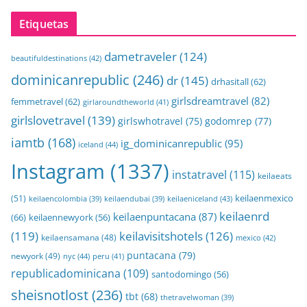
Etiquetas
dametraveler
(124)
beautifuldestinations
(42)
dominicanrepublic
(246)
dr
(145)
drhasitall
(62)
girlsdreamtravel
(82)
femmetravel
(62)
girlaroundtheworld
(41)
girlslovetravel
(139)
girlswhotravel
(75)
godomrep
(77)
iamtb
(168)
ig_dominicanrepublic
(95)
iceland
(44)
Instagram
(1337)
instatravel
(115)
keilaeats
keilaenmexico
(51)
keilaeniceland
(43)
keilaencolombia
(39)
keilaendubai
(39)
keilaenrd
keilaenpuntacana
(87)
(66)
keilaennewyork
(56)
(119)
keilavisitshotels
(126)
keilaensamana
(48)
mexico
(42)
puntacana
(79)
newyork
(49)
nyc
(44)
peru
(41)
republicadominicana
(109)
santodomingo
(56)
sheisnotlost
(236)
tbt
(68)
thetravelwoman
(39)