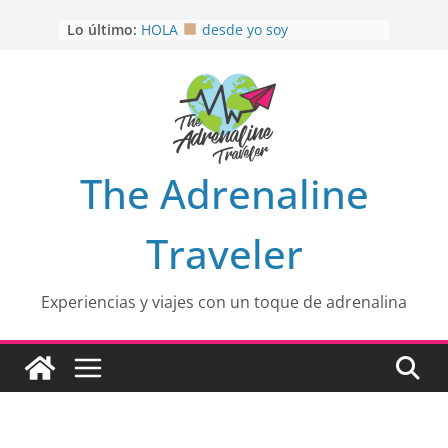
Saltar
Lo último:
HOLA
desde yo soy
al
Aprovechando que Wen tenía que
contenido
venia
EL SENDERO DEL CACAO: Excelente
opción
HOSPEDAJE AL NATURALSHH !!
.
En
OTRA PERSPECTIVA de RÍO EL
The Adrenaline
MULITO!
Traveler
Experiencias y viajes con un toque de adrenalina