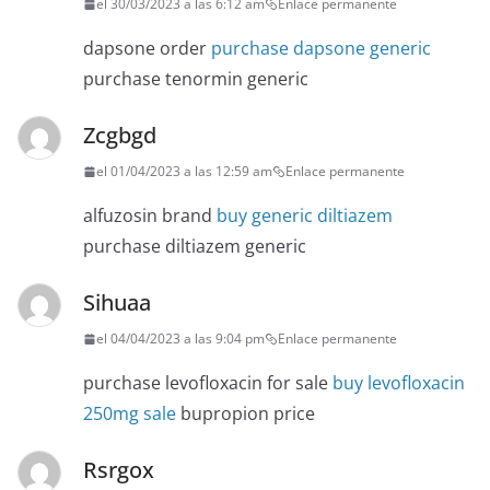
el 30/03/2023 a las 6:12 am
Enlace permanente
dapsone order
purchase dapsone generic
purchase tenormin generic
Zcgbgd
el 01/04/2023 a las 12:59 am
Enlace permanente
alfuzosin brand
buy generic diltiazem
purchase diltiazem generic
Sihuaa
el 04/04/2023 a las 9:04 pm
Enlace permanente
purchase levofloxacin for sale
buy levofloxacin
250mg sale
bupropion price
Rsrgox