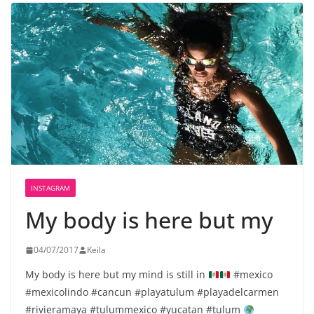
INSTAGRAM
My body is here but my
04/07/2017
Keila
My body is here but my mind is still in
#mexico
#mexicolindo #cancun #playatulum #playadelcarmen
#rivieramaya #tulummexico #yucatan #tulum