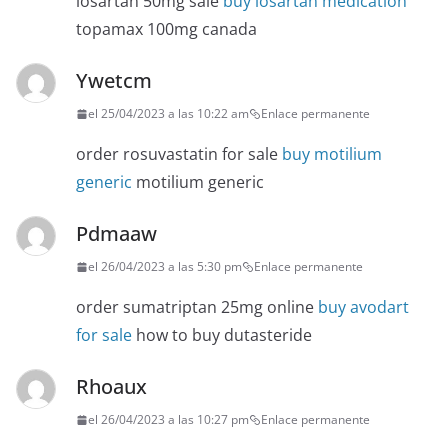
losartan 50mg sale
buy losartan medication
topamax 100mg canada
Ywetcm
el 25/04/2023 a las 10:22 am
Enlace permanente
order rosuvastatin for sale
buy motilium
generic
motilium generic
Pdmaaw
el 26/04/2023 a las 5:30 pm
Enlace permanente
order sumatriptan 25mg online
buy avodart
for sale
how to buy dutasteride
Rhoaux
el 26/04/2023 a las 10:27 pm
Enlace permanente