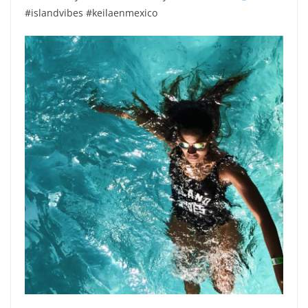
#islandvibes #keilaenmexico