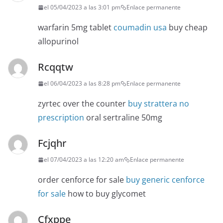
el 05/04/2023 a las 3:01 pm
Enlace permanente
warfarin 5mg tablet
coumadin usa
buy cheap
allopurinol
Rcqqtw
el 06/04/2023 a las 8:28 pm
Enlace permanente
zyrtec over the counter
buy strattera no
prescription
oral sertraline 50mg
Fcjqhr
el 07/04/2023 a las 12:20 am
Enlace permanente
order cenforce for sale
buy generic cenforce
for sale
how to buy glycomet
Cfxppe