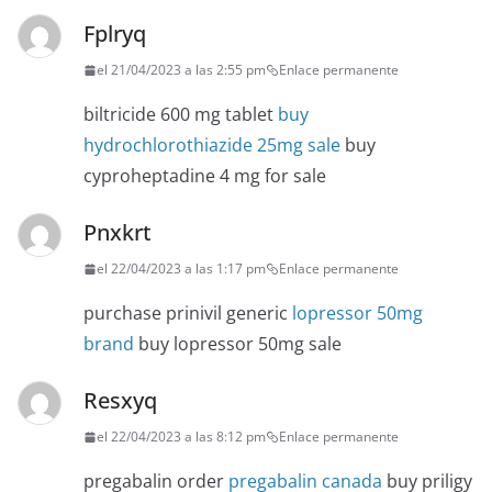
Fplryq
el 21/04/2023 a las 2:55 pm
Enlace permanente
biltricide 600 mg tablet
buy
hydrochlorothiazide 25mg sale
buy
cyproheptadine 4 mg for sale
Pnxkrt
el 22/04/2023 a las 1:17 pm
Enlace permanente
purchase prinivil generic
lopressor 50mg
brand
buy lopressor 50mg sale
Resxyq
el 22/04/2023 a las 8:12 pm
Enlace permanente
pregabalin order
pregabalin canada
buy priligy