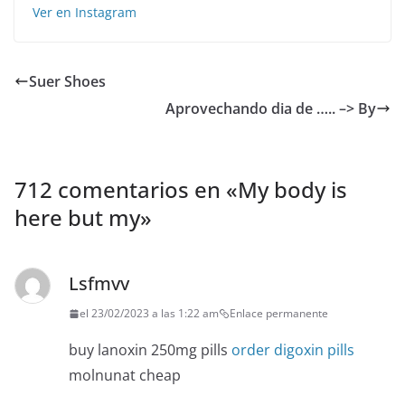
Ver en Instagram
Su️️er Shoes️
Aprovechando dia de ….. –> By
712 comentarios en «
My body is
here but my
»
Lsfmvv
el 23/02/2023 a las 1:22 am
Enlace permanente
buy lanoxin 250mg pills
order digoxin pills
molnunat cheap