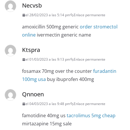
Necvsb
el 28/02/2023 a las 5:14 pm
Enlace permanente
amoxicillin 500mg generic
order stromectol
online
ivermectin generic name
Ktspra
el 01/03/2023 a las 9:13 pm
Enlace permanente
fosamax 70mg over the counter
furadantin
100mg usa
buy ibuprofen 400mg
Qnnoen
el 04/03/2023 a las 9:48 pm
Enlace permanente
famotidine 40mg us
tacrolimus 5mg cheap
mirtazapine 15mg sale