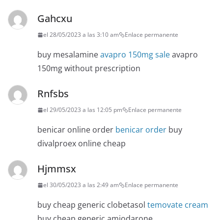
Gahcxu
el 28/05/2023 a las 3:10 am
Enlace permanente
buy mesalamine
avapro 150mg sale
avapro
150mg without prescription
Rnfsbs
el 29/05/2023 a las 12:05 pm
Enlace permanente
benicar online order
benicar order
buy
divalproex online cheap
Hjmmsx
el 30/05/2023 a las 2:49 am
Enlace permanente
buy cheap generic clobetasol
temovate cream
buy cheap generic amiodarone