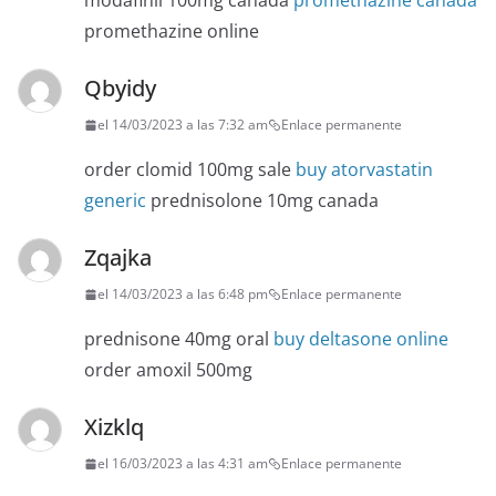
modafinil 100mg canada
promethazine canada
promethazine online
Qbyidy
el 14/03/2023 a las 7:32 am
Enlace permanente
order clomid 100mg sale
buy atorvastatin
generic
prednisolone 10mg canada
Zqajka
el 14/03/2023 a las 6:48 pm
Enlace permanente
prednisone 40mg oral
buy deltasone online
order amoxil 500mg
Xizklq
el 16/03/2023 a las 4:31 am
Enlace permanente