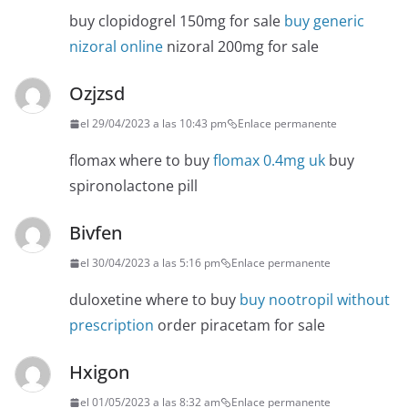
buy clopidogrel 150mg for sale
buy generic
nizoral online
nizoral 200mg for sale
Ozjzsd
el 29/04/2023 a las 10:43 pm
Enlace permanente
flomax where to buy
flomax 0.4mg uk
buy
spironolactone pill
Bivfen
el 30/04/2023 a las 5:16 pm
Enlace permanente
duloxetine where to buy
buy nootropil without
prescription
order piracetam for sale
Hxigon
el 01/05/2023 a las 8:32 am
Enlace permanente