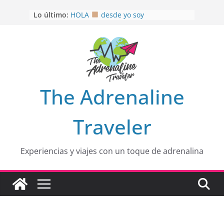
Saltar
OTRA PERSPECTIVA de RÍO EL
Lo último:
MULITO!
al
HOLA
desde yo soy
contenido
Aprovechando que Wen tenía que
venia
EL SENDERO DEL CACAO: Excelente
opción
HOSPEDAJE AL NATURALSHH !!
.
The Adrenaline
En
Traveler
Experiencias y viajes con un toque de adrenalina