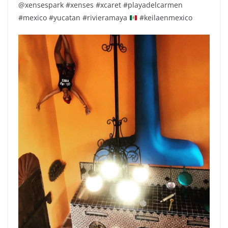
@xensespark #xenses #xcaret #playadelcarmen
#mexico #yucatan #rivieramaya
#keilaenmexico