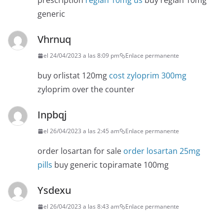
prescription
reglan 10mg us
buy reglan 10mg
generic
Vhrnuq
el 24/04/2023 a las 8:09 pm
Enlace permanente
buy orlistat 120mg
cost zyloprim 300mg
zyloprim over the counter
Inpbqj
el 26/04/2023 a las 2:45 am
Enlace permanente
order losartan for sale
order losartan 25mg
pills
buy generic topiramate 100mg
Ysdexu
el 26/04/2023 a las 8:43 am
Enlace permanente