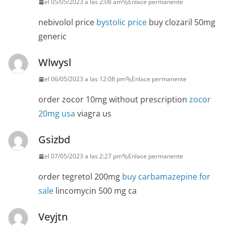
el 05/05/2023 a las 2:08 am
Enlace permanente
nebivolol price
bystolic price
buy clozaril 50mg
generic
Wlwysl
el 06/05/2023 a las 12:08 pm
Enlace permanente
order zocor 10mg without prescription
zocor
20mg usa
viagra us
Gsizbd
el 07/05/2023 a las 2:27 pm
Enlace permanente
order tegretol 200mg
buy carbamazepine for
sale
lincomycin 500 mg ca
Veyjtn