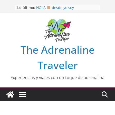
OTRA PERSPECTIVA de RÍO EL
Saltar
Lo último:
MULITO!
al
HOLA
desde yo soy
contenido
Aprovechando que Wen tenía que
venia
EL SENDERO DEL CACAO: Excelente
opción
HOSPEDAJE AL NATURALSHH !!
.
En
The Adrenaline
Traveler
Experiencias y viajes con un toque de adrenalina