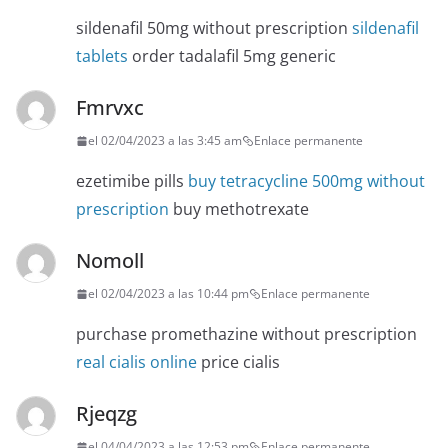
sildenafil 50mg without prescription
sildenafil
tablets
order tadalafil 5mg generic
Fmrvxc
el 02/04/2023 a las 3:45 am
Enlace permanente
ezetimibe pills
buy tetracycline 500mg without
prescription
buy methotrexate
Nomoll
el 02/04/2023 a las 10:44 pm
Enlace permanente
purchase promethazine without prescription
real cialis online
price cialis
Rjeqzg
el 04/04/2023 a las 12:53 pm
Enlace permanente