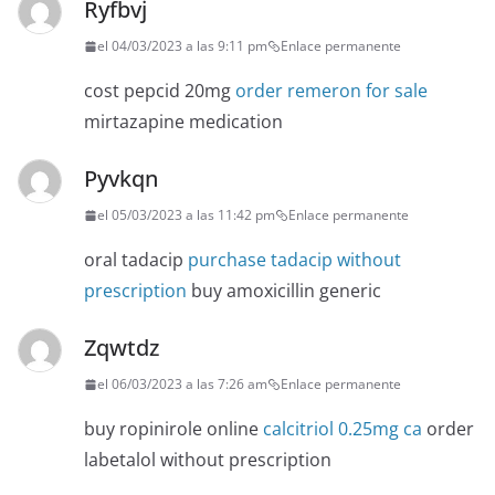
Ryfbvj
el 04/03/2023 a las 9:11 pm
Enlace permanente
cost pepcid 20mg
order remeron for sale
mirtazapine medication
Pyvkqn
el 05/03/2023 a las 11:42 pm
Enlace permanente
oral tadacip
purchase tadacip without
prescription
buy amoxicillin generic
Zqwtdz
el 06/03/2023 a las 7:26 am
Enlace permanente
buy ropinirole online
calcitriol 0.25mg ca
order
labetalol without prescription