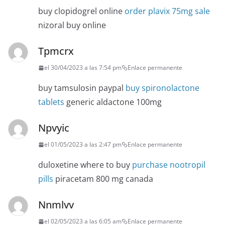
buy clopidogrel online
order plavix 75mg sale
nizoral buy online
Tpmcrx
el 30/04/2023 a las 7:54 pm
Enlace permanente
buy tamsulosin paypal
buy spironolactone
tablets
generic aldactone 100mg
Npvyic
el 01/05/2023 a las 2:47 pm
Enlace permanente
duloxetine where to buy
purchase nootropil
pills
piracetam 800 mg canada
Nnmlvv
el 02/05/2023 a las 6:05 am
Enlace permanente