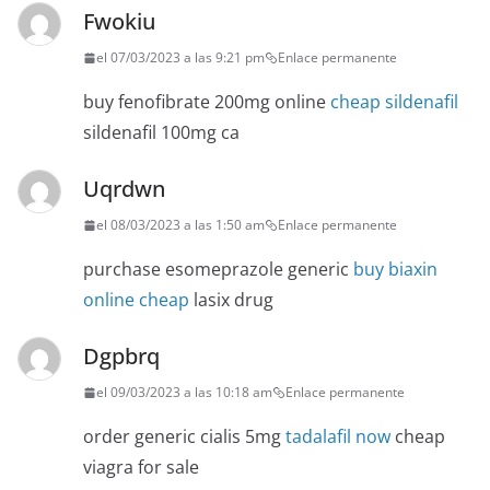
Fwokiu
el 07/03/2023 a las 9:21 pm
Enlace permanente
buy fenofibrate 200mg online
cheap sildenafil
sildenafil 100mg ca
Uqrdwn
el 08/03/2023 a las 1:50 am
Enlace permanente
purchase esomeprazole generic
buy biaxin
online cheap
lasix drug
Dgpbrq
el 09/03/2023 a las 10:18 am
Enlace permanente
order generic cialis 5mg
tadalafil now
cheap
viagra for sale