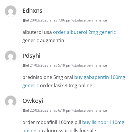
Edhxns
el 20/03/2023 a las 7:06 pm
Enlace permanente
albuterol usa
order albuterol 2mg generic
generic augmentin
Pdsyhi
el 21/03/2023 a las 5:19 pm
Enlace permanente
prednisolone 5mg oral
buy gabapentin 100mg
generic
order lasix 40mg online
Owkoyi
el 22/03/2023 a las 6:19 pm
Enlace permanente
order modafinil 100mg pill
buy lisinopril 10mg
online
buy lopressor pills for sale