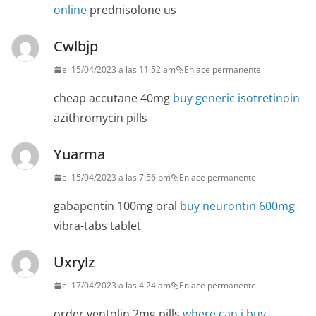
online
prednisolone us
Cwlbjp
el 15/04/2023 a las 11:52 am
Enlace permanente
cheap accutane 40mg
buy generic isotretinoin
azithromycin pills
Yuarma
el 15/04/2023 a las 7:56 pm
Enlace permanente
gabapentin 100mg oral
buy neurontin 600mg
vibra-tabs tablet
Uxrylz
el 17/04/2023 a las 4:24 am
Enlace permanente
order ventolin 2mg pills
where can i buy