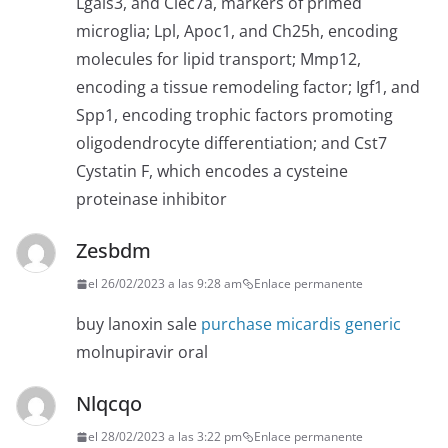
Lgals3, and Clec7a, markers of primed
microglia; Lpl, Apoc1, and Ch25h, encoding
molecules for lipid transport; Mmp12,
encoding a tissue remodeling factor; Igf1, and
Spp1, encoding trophic factors promoting
oligodendrocyte differentiation; and Cst7
Cystatin F, which encodes a cysteine
proteinase inhibitor
Zesbdm
el 26/02/2023 a las 9:28 am
Enlace permanente
buy lanoxin sale
purchase micardis generic
molnupiravir oral
Nlqcqo
el 28/02/2023 a las 3:22 pm
Enlace permanente