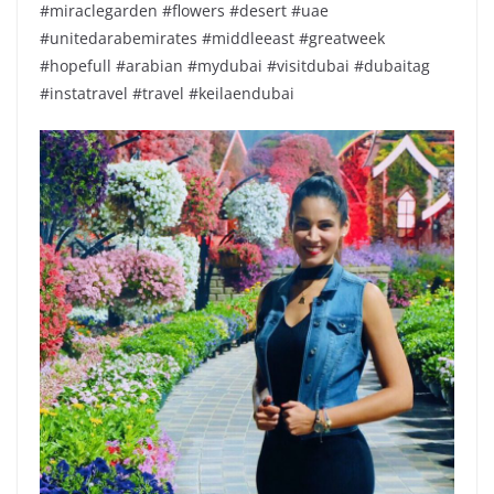
#miraclegarden #flowers #desert #uae
#unitedarabemirates #middleeast #greatweek
#hopefull #arabian #mydubai #visitdubai #dubaitag
#instatravel #travel #keilaendubai