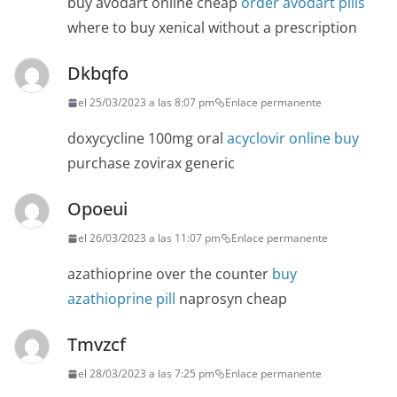
buy avodart online cheap
order avodart pills
where to buy xenical without a prescription
Dkbqfo
el 25/03/2023 a las 8:07 pm
Enlace permanente
doxycycline 100mg oral
acyclovir online buy
purchase zovirax generic
Opoeui
el 26/03/2023 a las 11:07 pm
Enlace permanente
azathioprine over the counter
buy
azathioprine pill
naprosyn cheap
Tmvzcf
el 28/03/2023 a las 7:25 pm
Enlace permanente