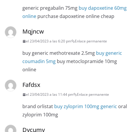
generic pregabalin 75mg
buy dapoxetine 60mg
online
purchase dapoxetine online cheap
Mqjncw
el 23/04/2023 a las 6:20 pm
Enlace permanente
buy generic methotrexate 2.5mg
buy generic
coumadin 5mg
buy metoclopramide 10mg
online
Fafdsx
el 23/04/2023 a las 11:44 pm
Enlace permanente
brand orlistat
buy zyloprim 100mg generic
oral
zyloprim 100mg
Dycumy