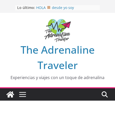
Saltar
OTRA PERSPECTIVA de RÍO EL
Lo último:
MULITO!
al
HOLA
desde yo soy
contenido
Aprovechando que Wen tenía que
venia
EL SENDERO DEL CACAO: Excelente
opción
HOSPEDAJE AL NATURALSHH !!
.
The Adrenaline
En
Traveler
Experiencias y viajes con un toque de adrenalina