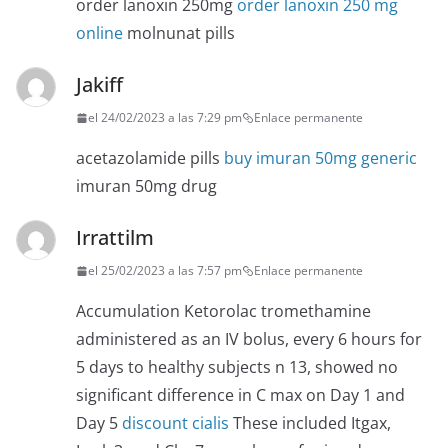
order lanoxin 250mg
order lanoxin 250 mg
online
molnunat pills
Jakiff
el 24/02/2023 a las 7:29 pm
Enlace permanente
acetazolamide pills
buy imuran 50mg generic
imuran 50mg drug
Irrattilm
el 25/02/2023 a las 7:57 pm
Enlace permanente
Accumulation Ketorolac tromethamine
administered as an IV bolus, every 6 hours for
5 days to healthy subjects n 13, showed no
significant difference in C max on Day 1 and
Day 5
discount cialis
These included Itgax,