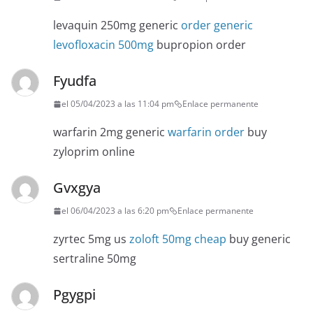
levaquin 250mg generic
order generic
levofloxacin 500mg
bupropion order
Fyudfa
el 05/04/2023 a las 11:04 pm
Enlace permanente
warfarin 2mg generic
warfarin order
buy
zyloprim online
Gvxgya
el 06/04/2023 a las 6:20 pm
Enlace permanente
zyrtec 5mg us
zoloft 50mg cheap
buy generic
sertraline 50mg
Pgygpi