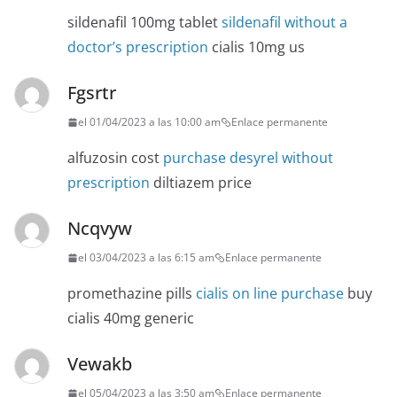
sildenafil 100mg tablet
sildenafil without a
doctor’s prescription
cialis 10mg us
Fgsrtr
el 01/04/2023 a las 10:00 am
Enlace permanente
alfuzosin cost
purchase desyrel without
prescription
diltiazem price
Ncqvyw
el 03/04/2023 a las 6:15 am
Enlace permanente
promethazine pills
cialis on line purchase
buy
cialis 40mg generic
Vewakb
el 05/04/2023 a las 3:50 am
Enlace permanente