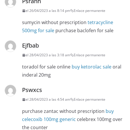
Psrahh
el 26/04/2023 a las 8:14 pm
Enlace permanente
sumycin without prescription
tetracycline
500mg for sale
purchase baclofen for sale
Ejfbab
el 28/04/2023 a las 3:18 am
Enlace permanente
toradol for sale online
buy ketorolac sale
oral
inderal 20mg
Pswxcs
el 28/04/2023 a las 4:54 am
Enlace permanente
purchase zantac without prescription
buy
celecoxib 100mg generic
celebrex 100mg over
the counter