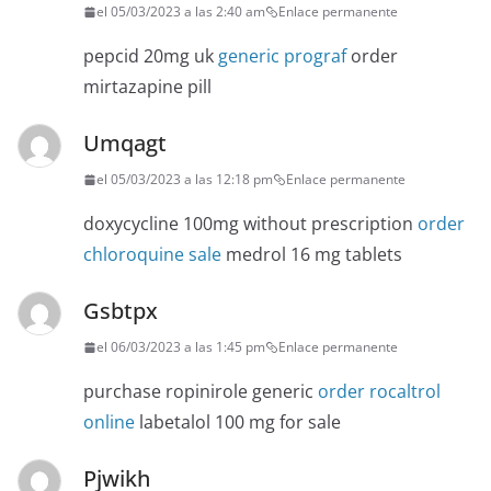
el 05/03/2023 a las 2:40 am
Enlace permanente
pepcid 20mg uk
generic prograf
order
mirtazapine pill
Umqagt
el 05/03/2023 a las 12:18 pm
Enlace permanente
doxycycline 100mg without prescription
order
chloroquine sale
medrol 16 mg tablets
Gsbtpx
el 06/03/2023 a las 1:45 pm
Enlace permanente
purchase ropinirole generic
order rocaltrol
online
labetalol 100 mg for sale
Pjwikh