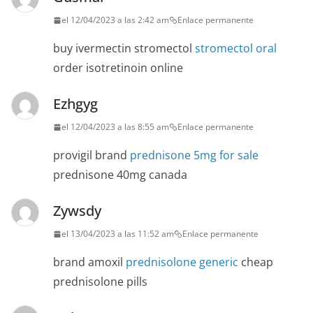
el 12/04/2023 a las 2:42 am
Enlace permanente
buy ivermectin stromectol
stromectol oral
order isotretinoin online
Ezhgyg
el 12/04/2023 a las 8:55 am
Enlace permanente
provigil brand
prednisone 5mg for sale
prednisone 40mg canada
Zywsdy
el 13/04/2023 a las 11:52 am
Enlace permanente
brand amoxil
prednisolone generic
cheap
prednisolone pills