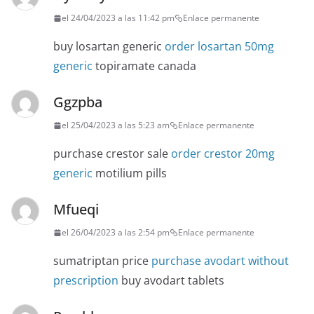
el 24/04/2023 a las 11:42 pm
Enlace permanente
buy losartan generic
order losartan 50mg
generic
topiramate canada
Ggzpba
el 25/04/2023 a las 5:23 am
Enlace permanente
purchase crestor sale
order crestor 20mg
generic
motilium pills
Mfueqi
el 26/04/2023 a las 2:54 pm
Enlace permanente
sumatriptan price
purchase avodart without
prescription
buy avodart tablets