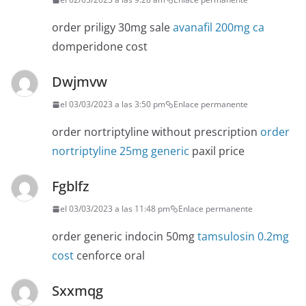
order priligy 30mg sale
avanafil 200mg ca
domperidone cost
Dwjmvw
el 03/03/2023 a las 3:50 pm
Enlace permanente
order nortriptyline without prescription
order
nortriptyline 25mg generic
paxil price
Fgblfz
el 03/03/2023 a las 11:48 pm
Enlace permanente
order generic indocin 50mg
tamsulosin 0.2mg
cost
cenforce oral
Sxxmqg