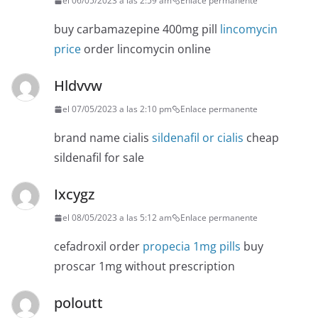
el 06/05/2023 a las 2:59 am
Enlace permanente
buy carbamazepine 400mg pill
lincomycin
price
order lincomycin online
Hldvvw
el 07/05/2023 a las 2:10 pm
Enlace permanente
brand name cialis
sildenafil or cialis
cheap
sildenafil for sale
Ixcygz
el 08/05/2023 a las 5:12 am
Enlace permanente
cefadroxil order
propecia 1mg pills
buy
proscar 1mg without prescription
poloutt