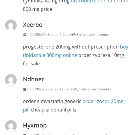
cymbalta 40mg drug
oral duloxetine
nootropil
800 mg price
Xeereo
el 02/05/2023 a las 4:52 pm
Enlace permanente
progesterone 200mg without prescription
buy
tinidazole 300mg online
order zyprexa 10mg
for sale
Ndhoec
el 05/05/2023 a las 12:39 pm
Enlace permanente
order simvastatin generic
order zocor 20mg
pill
cheap sildenafil pills
Hyxmop