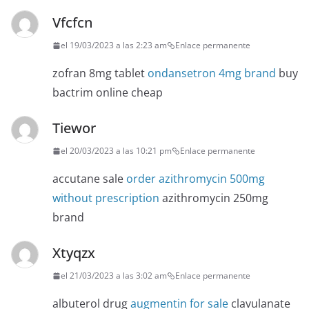
Vfcfcn
el 19/03/2023 a las 2:23 am
Enlace permanente
zofran 8mg tablet
ondansetron 4mg brand
buy
bactrim online cheap
Tiewor
el 20/03/2023 a las 10:21 pm
Enlace permanente
accutane sale
order azithromycin 500mg
without prescription
azithromycin 250mg
brand
Xtyqzx
el 21/03/2023 a las 3:02 am
Enlace permanente
albuterol drug
augmentin for sale
clavulanate