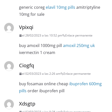
generic coreg
elavil 10mg pills
amitriptyline
10mg for sale
Vpixqi
el 28/02/2023 a las 10:52 pm
Enlace permanente
buy amoxil 1000mg pill
amoxil 250mg uk
ivermectin 1 cream
Ciogfq
el 02/03/2023 a las 2:26 am
Enlace permanente
buy fosamax online cheap
ibuprofen 600mg
pills
order ibuprofen pill
Xdsgtp
el 02/03/2023 a las 9:28 am
Enlace permanente