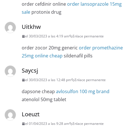
order cefdinir online
order lansoprazole 15mg
sale
protonix drug
Uitkhw
el 30/03/2023 a las 4:19 am
Enlace permanente
order zocor 20mg generic
order promethazine
25mg online cheap
sildenafil pills
Saycsj
el 30/03/2023 a las 12:48 pm
Enlace permanente
dapsone cheap
avlosulfon 100 mg brand
atenolol 50mg tablet
Loeuzt
el 01/04/2023 a las 9:28 am
Enlace permanente