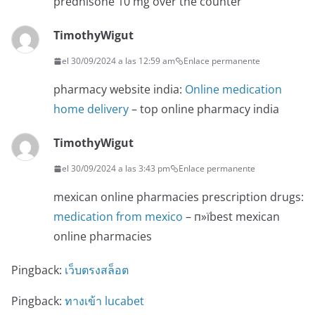
prednisone 10 mg over the counter
TimothyWigut
el 30/09/2024 a las 12:59 am
Enlace permanente
pharmacy website india:
Online medication
home delivery
– top online pharmacy india
TimothyWigut
el 30/09/2024 a las 3:43 pm
Enlace permanente
mexican online pharmacies prescription drugs:
medication from mexico
– п»їbest mexican
online pharmacies
Pingback:
เว็บตรงสล็อต
Pingback:
ทางเข้า lucabet