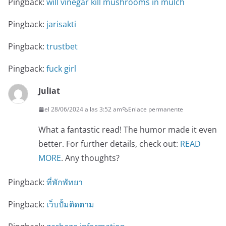
Pingback:
will vinegar kill mushrooms in mulch
Pingback:
jarisakti
Pingback:
trustbet
Pingback:
fuck girl
Juliat
el 28/06/2024 a las 3:52 am
Enlace permanente
What a fantastic read! The humor made it even
better. For further details, check out:
READ
MORE
. Any thoughts?
Pingback:
ที่พักพัทยา
Pingback:
เว็บปั้มติดตาม