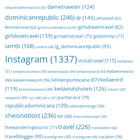
dametraveler
(124)
beautifuldestinations
(42)
dominicanrepublic
(246)
dr
(145)
drhasitall
(62)
girlsdreamtravel
(82)
femmetravel
(62)
girlaroundtheworld
(41)
girlslovetravel
(139)
girlswhotravel
(75)
godomrep
(77)
iamtb
(168)
ig_dominicanrepublic
(95)
iceland
(44)
Instagram
(1337)
instatravel
(115)
keilaeats
keilaenmexico
(51)
keilaeniceland
(43)
keilaencolombia
(39)
keilaendubai
(39)
keilaenrd
keilaenpuntacana
(87)
(66)
keilaennewyork
(56)
(119)
keilavisitshotels
(126)
keilaensamana
(48)
mexico
(42)
puntacana
(79)
newyork
(49)
nyc
(44)
peru
(41)
republicadominicana
(109)
santodomingo
(56)
sheisnotlost
(236)
tbt
(68)
thetravelwoman
(39)
travel
(226)
thewanderingtourist
(71)
traveladdict
(42)
travelblogger
(90)
travelgram
(49)
vacation
(56)
travelguide
(44)