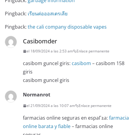
Pingback:
garbage information
Pingback:
เรียนต่อออสเตรเลีย
Pingback:
the cali company disposable vapes
Casibomder
el 18/09/2024 a las 2:53 am
Enlace permanente
casibom guncel giris:
casibom
– casibom 158
giris
casibom guncel giris
Normanrot
el 21/09/2024 a las 10:07 am
Enlace permanente
farmacias online seguras en espaГ±a:
farmacia
online barata y fiable
– farmacias online
seguras