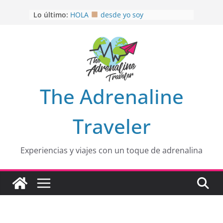
Saltar
Lo último:
HOLA
desde yo soy
al
Aprovechando que Wen tenía que
contenido
venia
EL SENDERO DEL CACAO: Excelente
opción
HOSPEDAJE AL NATURALSHH !!
.
En
OTRA PERSPECTIVA de RÍO EL
The Adrenaline
MULITO!
Traveler
Experiencias y viajes con un toque de adrenalina