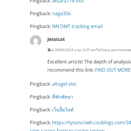
Pingback:
aksara178 slot
Pingback:
naga356
Pingback:
NN DMT tracking email
Jessicat
el 28/06/2024 a las 5:07 am
Enlace permanent
Excellent article! The depth of analys
recommend this link:
FIND OUT MORE
Pingback:
altogel slot
Pingback:
ที่พักพัทยา
Pingback:
เว็บปั้มไลค์
Pingback:
https://tysoncriwh.csublogs.com/3
com-casino-fastpay-casino-review