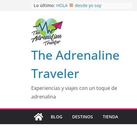
Saltar
Lo último:
HOLA
desde yo soy
Aprovechando que Wen tenía que
al
venia
contenido
EL SENDERO DEL CACAO: Excelente
opción
HOSPEDAJE AL NATURALSHH !!
.
En
OTRA PERSPECTIVA de RÍO EL
The Adrenaline
MULITO!
Traveler
Experiencias y viajes con un toque de
adrenalina
BLOG
DESTINOS
TIENDA