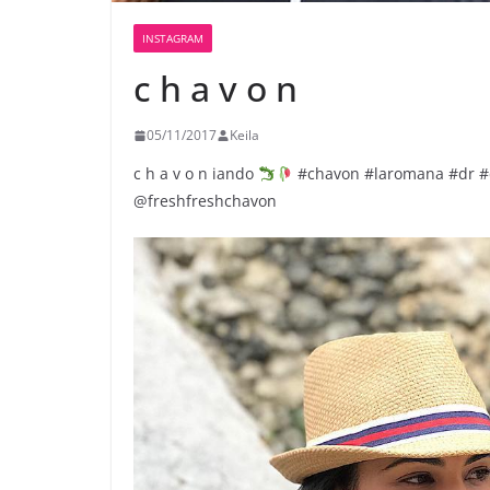
INSTAGRAM
c h a v o n
05/11/2017
Keila
c h a v o n iando
#chavon #laromana #dr #d
@freshfreshchavon