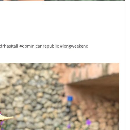
rhasitall #dominicanrepublic #longweekend