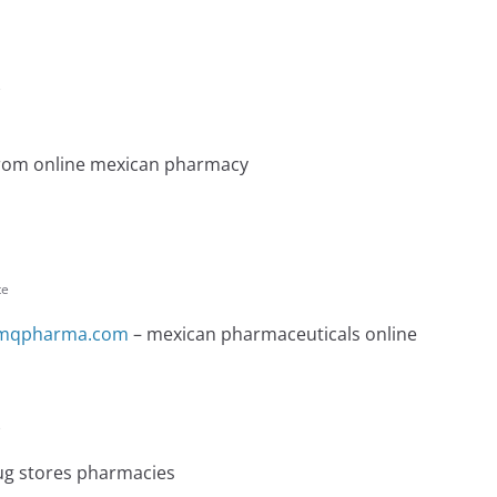
e
rom online mexican pharmacy
te
mqpharma.com
– mexican pharmaceuticals online
e
g stores pharmacies