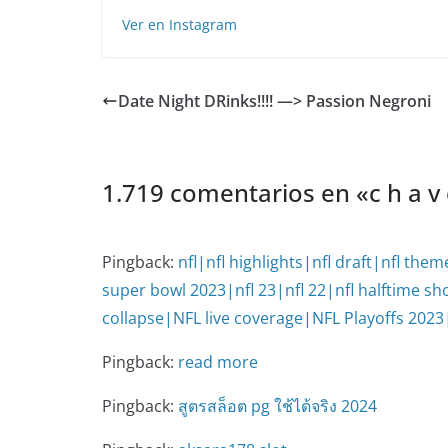
Ver en Instagram
Date Night DRinks!!!! —> Passion Negroni️
1.719 comentarios en «
c h a v
Pingback:
nfl|nfl highlights|nfl draft|nfl the
super bowl 2023|nfl 23|nfl 22|nfl halftime sh
collapse|NFL live coverage|NFL Playoffs 20
Pingback:
read more
Pingback:
สูตรสล็อต pg ใช้ได้จริง 2024