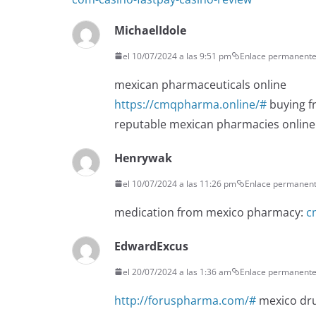
MichaelIdole
el 10/07/2024 a las 9:51 pm
Enlace permanent
mexican pharmaceuticals online
https://cmqpharma.online/#
buying f
reputable mexican pharmacies online
Henrywak
el 10/07/2024 a las 11:26 pm
Enlace permanen
medication from mexico pharmacy:
c
EdwardExcus
el 20/07/2024 a las 1:36 am
Enlace permanent
http://foruspharma.com/#
mexico dru