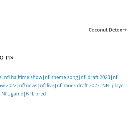
Coconut Detox
 o n
»
me|nfl halftime show|nfl theme song|nfl draft 2023|nfl
ow 2022|nfl news|nfl live|nfl mock draft 2023|NFL player
23|NFL game|NFL pred